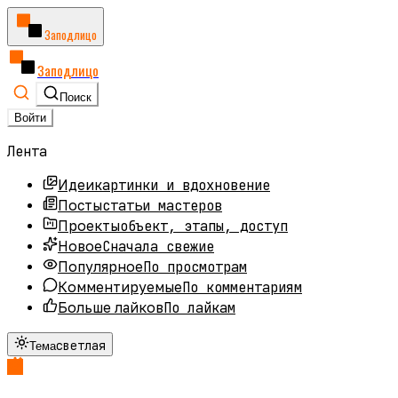
Заподлицо
Заподлицо
Поиск
Войти
Лента
картинки и вдохновение
Идеи
статьи мастеров
Посты
объект, этапы, доступ
Проекты
Сначала свежие
Новое
По просмотрам
Популярное
По комментариям
Комментируемые
По лайкам
Больше лайков
светлая
Тема