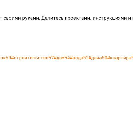
аёт своими руками. Делитесь проектами, инструкциями и
ток
60
#
строительство
57
#
дом
54
#
вода
51
#
дача
50
#
квартира