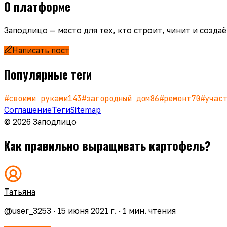
О платформе
Заподлицо — место для тех, кто строит, чинит и созд
Написать пост
Популярные теги
#
своими руками
143
#
загородный дом
86
#
ремонт
70
#
учас
Соглашение
Теги
Sitemap
© 2026 Заподлицо
Как правильно выращивать картофель?
Татьяна
@
user_3253
·
15 июня 2021 г.
·
1
мин. чтения