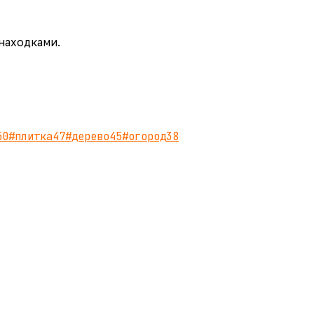
 находками.
50
#
плитка
47
#
дерево
45
#
огород
38