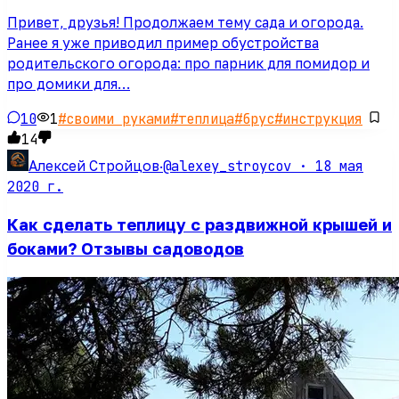
Привет, друзья! Продолжаем тему сада и огорода.
Ранее я уже приводил пример обустройства
родительского огорода: про парник для помидор и
про домики для…
10
1
#
своими руками
#
теплица
#
брус
#
инструкция
14
@alexey_stroycov ·
18 мая
Алексей Стройцов
·
2020 г.
Как сделать теплицу с раздвижной крышей и
боками? Отзывы садоводов