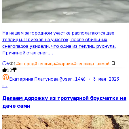
На нашем загородном участке располагаются две
теплицы. Приехав на участок, после обильных
снегопадов увидели, что одна из теплиц рухнула.
Причиной стал снег,…
6
1
#
огород
#
теплица
#
парник
#
теплица зимой
12
@user_1446 ·
3 мая 2023
Екатерина Платунова
·
г.
Делаем дорожку из тротуарной брусчатки на
даче сами