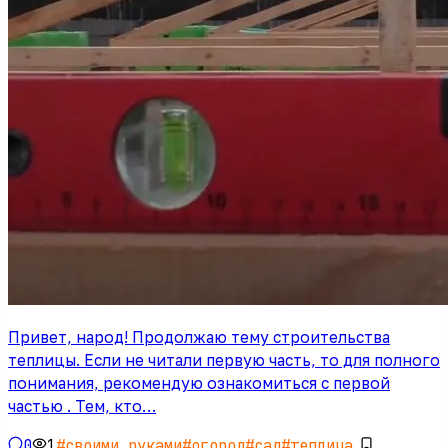
Привет, народ! Продолжаю тему строительства
теплицы. Если не читали первую часть, то для полного
понимания, рекомендую ознакомиться с первой
частью . Тем, кто…
0
1
#
своими руками
#
огород
#
сад
#
теплица