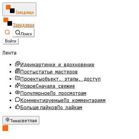
Заподлицо
Заподлицо
Поиск
Войти
Лента
картинки и вдохновение
Идеи
статьи мастеров
Посты
объект, этапы, доступ
Проекты
Сначала свежие
Новое
По просмотрам
Популярное
По комментариям
Комментируемые
По лайкам
Больше лайков
светлая
Тема