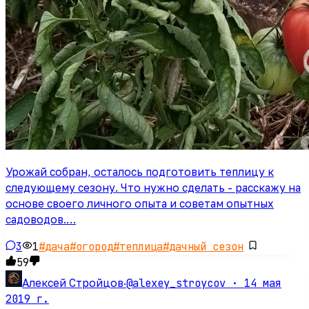
Урожай собран, осталось подготовить теплицу к
следующему сезону. Что нужно сделать - расскажу на
основе своего личного опыта и советам опытных
садоводов.…
3
1
#
дача
#
огород
#
теплица
#
дачный сезон
59
@alexey_stroycov ·
14 мая
Алексей Стройцов
·
2019 г.