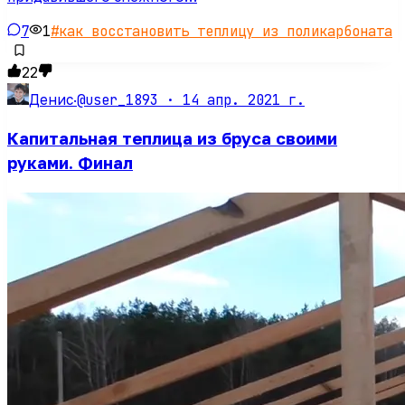
7
1
#
как восстановить теплицу из поликарбоната
22
@user_1893 ·
14 апр. 2021 г.
Денис
·
Капитальная теплица из бруса своими
руками. Финал