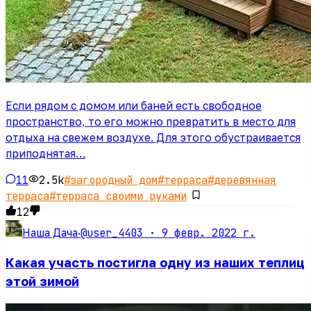
Если рядом с домом или баней есть свободное
пространство, то его можно превратить в место для
отдыха на свежем воздухе. Для этого обустраивается
приподнятая…
11
2.5k
#
загородный дом
#
терраса
#
деревянная
терраса
#
терраса своими руками
12
@user_4403 ·
9 февр. 2022 г.
Наша Дача
·
Какая участь постигла одну из наших теплиц
этой зимой