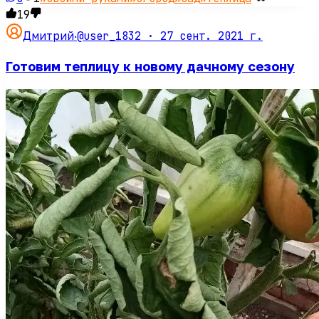
19
@user_1832 ·
27 сент. 2021 г.
Дмитрий
·
Готовим теплицу к новому дачному сезону