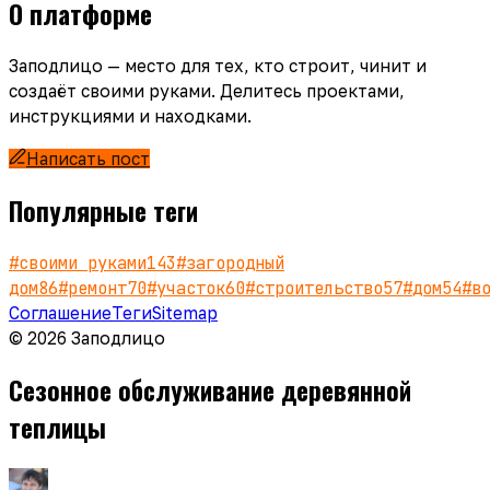
О платформе
Заподлицо — место для тех, кто строит, чинит и
создаёт своими руками. Делитесь проектами,
инструкциями и находками.
Написать пост
Популярные теги
#
своими руками
143
#
загородный
дом
86
#
ремонт
70
#
участок
60
#
строительство
57
#
дом
54
#
в
Соглашение
Теги
Sitemap
© 2026 Заподлицо
Сезонное обслуживание деревянной
теплицы