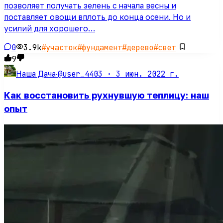
позволяет получать зелень с начала весны и
поставляет овощи вплоть до конца осени. Но и
усилий для хорошего…
0
3.9k
#
участок
#
фундамент
#
дерево
#
свет
9
@user_4403 ·
3 июн. 2022 г.
Наша Дача
·
Как восстановить рухнувшую теплицу: наш
опыт