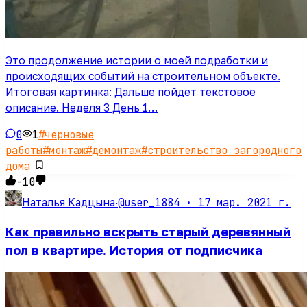
Это продолжение истории о моей подработки и
происходящих событий на строительном объекте.
Итоговая картинка: Дальше пойдет текстовое
описание. Неделя 3 День 1…
0
1
#
черновые
работы
#
монтаж
#
демонтаж
#
строительство загородного
дома
-10
@user_1884 ·
17 мар. 2021 г.
Наталья Кадцына
·
Как правильно вскрыть старый деревянный
пол в квартире. История от подписчика