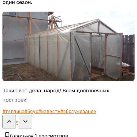
один сезон.
Такие вот дела, народ! Всем долговечных
построек!
#
теплица
#
брус
#
известь
#
обслуживание
9
1
просмотров
В избранное