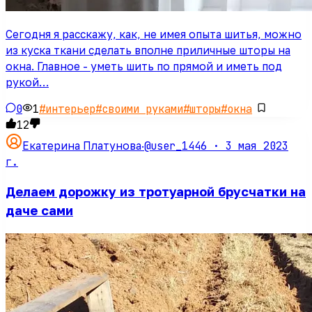
Сегодня я расскажу, как, не имея опыта шитья, можно
из куска ткани сделать вполне приличные шторы на
окна. Главное - уметь шить по прямой и иметь под
рукой…
0
1
#
интерьер
#
своими руками
#
шторы
#
окна
12
@user_1446 ·
3 мая 2023
Екатерина Платунова
·
г.
Делаем дорожку из тротуарной брусчатки на
даче сами