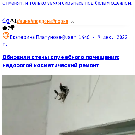
отменял, и только земля скрылась под белым одеялом,
…
3
1
#
зима
#
поддоны
#
горка
7
@user_1446 ·
9 дек. 2022
Екатерина Платунова
·
г.
Обновили стены служебного помещения:
недорогой косметический ремонт