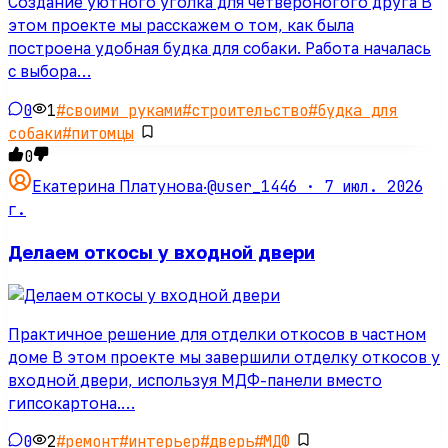
Создание уютного уголка для четвероногого друга В
этом проекте мы расскажем о том, как была
построена удобная будка для собаки. Работа началась
с выбора…
0
1
#
своими руками
#
строительство
#
будка для
собаки
#
питомцы
0
@user_1446 ·
7 июл. 2026
Екатерина Платунова
·
г.
Делаем откосы у входной двери
Практичное решение для отделки откосов в частном
доме В этом проекте мы завершили отделку откосов у
входной двери, используя МДФ-панели вместо
гипсокартона.…
0
2
#
ремонт
#
интерьер
#
дверь
#
МДФ