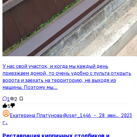
У нас свой участок, и когда мы каждый день
приезжаем домой, то очень удобно с пульта открыть
ворота и заехать на территорию, не выходя из
машины. Поэтому мы…
1
2
5
@user_1446 ·
28 июн. 2023
Екатерина Платунова
·
г.
Реставрация кирпичных столбиков и