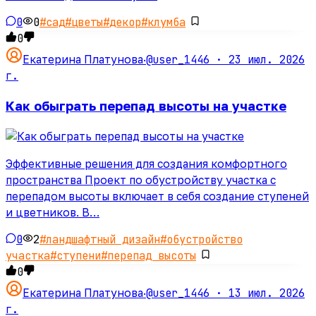
0
0
#
сад
#
цветы
#
декор
#
клумба
0
@user_1446 ·
23 июл. 2026
Екатерина Платунова
·
г.
Как обыграть перепад высоты на участке
Эффективные решения для создания комфортного
пространства Проект по обустройству участка с
перепадом высоты включает в себя создание ступеней
и цветников. В…
0
2
#
ландшафтный дизайн
#
обустройство
участка
#
ступени
#
перепад высоты
0
@user_1446 ·
13 июл. 2026
Екатерина Платунова
·
г.