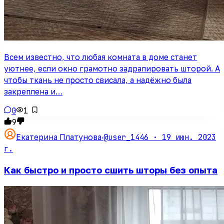
Всем известно, что любая комната в доме станет
уютнее, если окно грамотно задрапировать шторой. А
чтобы ткань не просто свисала, а надёжно была
закреплена и…
0
1
9
@user_1446 ·
19 июн. 2023
Екатерина Платунова
·
г.
Как быстро и просто сшить шторы без опыта