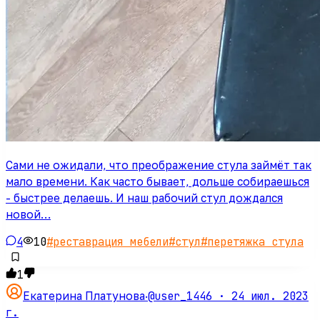
Сами не ожидали, что преображение стула займёт так
мало времени. Как часто бывает, дольше собираешься
- быстрее делаешь. И наш рабочий стул дождался
новой…
4
10
#
реставрация мебели
#
стул
#
перетяжка стула
1
@user_1446 ·
24 июл. 2023
Екатерина Платунова
·
г.