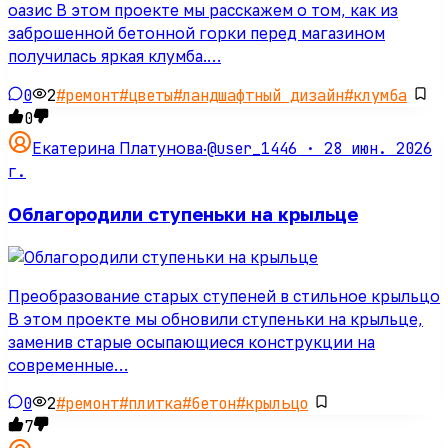
оазис В этом проекте мы расскажем о том, как из
заброшенной бетонной горки перед магазином
получилась яркая клумба.…
0
2
#
ремонт
#
цветы
#
ландшафтный дизайн
#
клумба
0
@user_1446 ·
28 июн. 2026
Екатерина Платунова
·
г.
Облагородили ступеньки на крыльце
Преобразование старых ступеней в стильное крыльцо
В этом проекте мы обновили ступеньки на крыльце,
заменив старые осыпающиеся конструкции на
современные…
0
2
#
ремонт
#
плитка
#
бетон
#
крыльцо
7