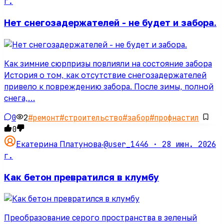
г.
Нет снегозадержателей - не будет и забора.
Как зимние сюрпризы повлияли на состояние забора
История о том, как отсутствие снегозадержателей
привело к повреждению забора. После зимы, полной
снега,…
0
2
#
ремонт
#
строительство
#
забор
#
профнастил
0
@user_1446 ·
28 июн. 2026
Екатерина Платунова
·
г.
Как бетон превратился в клумбу
Преобразование серого пространства в зеленый