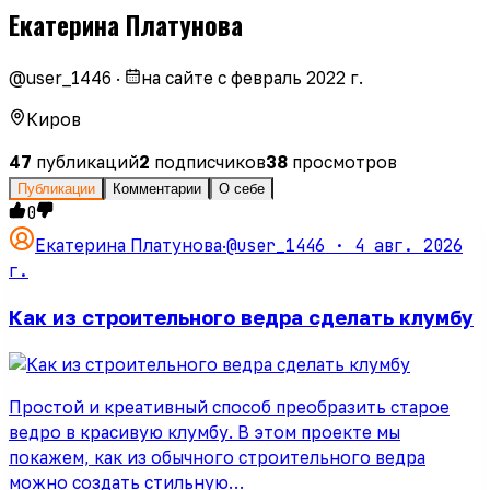
Екатерина Платунова
@
user_1446
·
на сайте с
февраль 2022 г.
Киров
47
публикаций
2
подписчиков
38
просмотров
Публикации
Комментарии
О себе
0
@user_1446 ·
4 авг. 2026
Екатерина Платунова
·
г.
Как из строительного ведра сделать клумбу
Простой и креативный способ преобразить старое
ведро в красивую клумбу. В этом проекте мы
покажем, как из обычного строительного ведра
можно создать стильную…