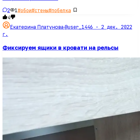
2
1
#
обои
#
стены
#
побелка
4
@user_1446 ·
2 дек. 2022
Екатерина Платунова
·
г.
Фиксируем ящики в кровати на рельсы