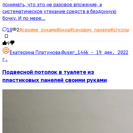
понимать, что это не разовое вложение, а
систематическое утекание средств в бездонную
бочку. И по мере…
10
2
#
своими руками
#
окна
#
сендвич панели
#
откосы
9
@user_1446 ·
19 дек. 2022
Екатерина Платунова
·
г.
Подвесной потолок в туалете из
пластиковых панелей своими руками