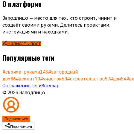
О платформе
Заподлицо — место для тех, кто строит, чинит и
создаёт своими руками. Делитесь проектами,
инструкциями и находками.
Написать пост
Популярные теги
#
своими руками
143
#
загородный
дом
86
#
ремонт
70
#
участок
60
#
строительство
57
#
дом
54
#
в
Соглашение
Теги
Sitemap
© 2026 Заподлицо
Подписаться
Поделиться