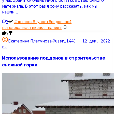
у нас хранится очень много остатков отделочного
материала. В этот раз я хочу рассказать, как мы
нашли…
7
1
#
потолок
#
туалет
#
подвесной
потолок
#
пластиковые панели
7
@user_1446 ·
12 дек. 2022
Екатерина Платунова
·
г.
Использование поддонов в строительстве
снежной горки