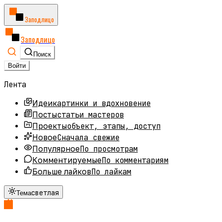
Заподлицо
Заподлицо
Поиск
Войти
Лента
картинки и вдохновение
Идеи
статьи мастеров
Посты
объект, этапы, доступ
Проекты
Сначала свежие
Новое
По просмотрам
Популярное
По комментариям
Комментируемые
По лайкам
Больше лайков
светлая
Тема