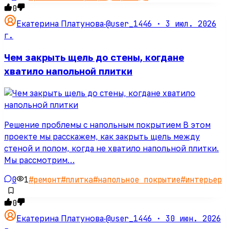
0
@user_1446 ·
3 июл. 2026
Екатерина Платунова
·
г.
Чем закрыть щель до стены, когдане
хватило напольной плитки
Решение проблемы с напольным покрытием В этом
проекте мы расскажем, как закрыть щель между
стеной и полом, когда не хватило напольной плитки.
Мы рассмотрим…
0
1
#
ремонт
#
плитка
#
напольное покрытие
#
интерьер
0
@user_1446 ·
30 июн. 2026
Екатерина Платунова
·