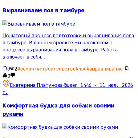
Выравниваем пол в тамбуре
Пошаговый процесс подготовки и выравнивания пола
в тамбуре. В данном проекте мы расскажем о
процессе выравнивания пола в тамбуре. Работа
включает в себя…
0
2
#
ремонт
#
строительство
#
пол
#
выравнивание
0
@user_1446 ·
11 июл. 2026
Екатерина Платунова
·
г.
Комфортная будка для собаки своими
руками