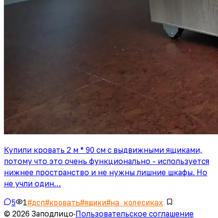
Купили кровать 2 м * 90 см с выдвижными ящиками,
потому что это очень функционально - используется
нижнее пространство и не нужны лишние шкафы. Но
не учли один…
5
1
#
дсп
#
кровать
#
ящики
#
на колесиках
© 2026 Заподлицо
·
Пользовательское соглашение