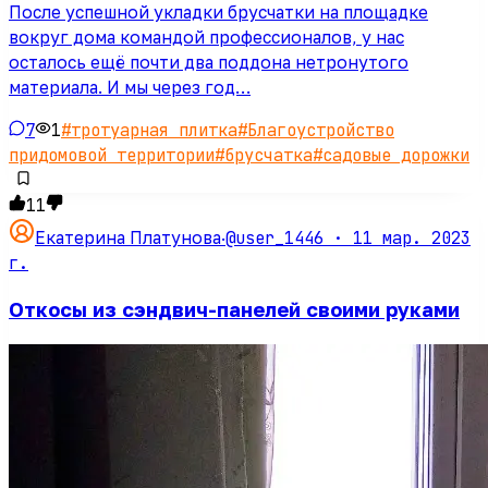
После успешной укладки брусчатки на площадке
вокруг дома командой профессионалов, у нас
осталось ещё почти два поддона нетронутого
материала. И мы через год…
7
1
#
тротуарная плитка
#
Благоустройство
придомовой территории
#
брусчатка
#
садовые дорожки
11
@user_1446 ·
11 мар. 2023
Екатерина Платунова
·
г.
Откосы из сэндвич-панелей своими руками