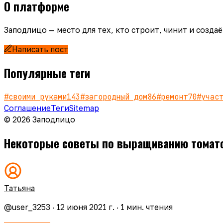
О платформе
Заподлицо — место для тех, кто строит, чинит и созд
Написать пост
Популярные теги
#
своими руками
143
#
загородный дом
86
#
ремонт
70
#
учас
Соглашение
Теги
Sitemap
© 2026 Заподлицо
Некоторые советы по выращиванию томато
Татьяна
@
user_3253
·
12 июня 2021 г.
·
1
мин. чтения