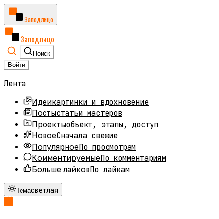
Заподлицо
Заподлицо
Поиск
Войти
Лента
картинки и вдохновение
Идеи
статьи мастеров
Посты
объект, этапы, доступ
Проекты
Сначала свежие
Новое
По просмотрам
Популярное
По комментариям
Комментируемые
По лайкам
Больше лайков
светлая
Тема