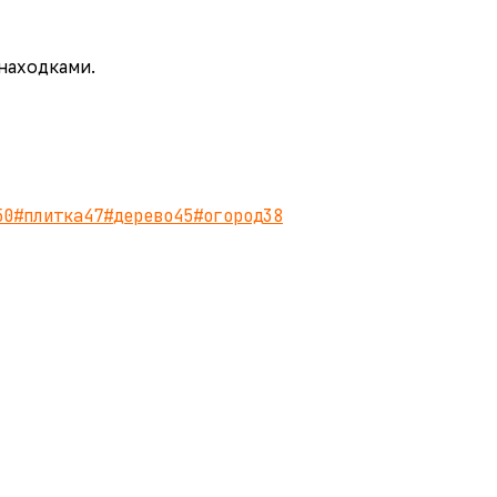
 находками.
50
#
плитка
47
#
дерево
45
#
огород
38