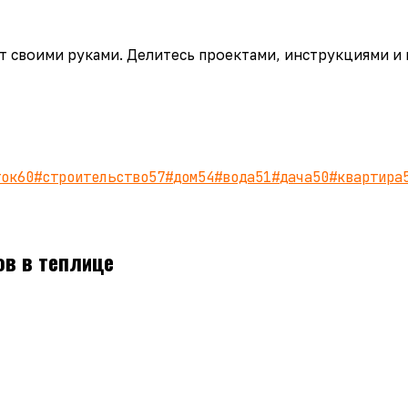
аёт своими руками. Делитесь проектами, инструкциями и
ток
60
#
строительство
57
#
дом
54
#
вода
51
#
дача
50
#
квартира
в в теплице