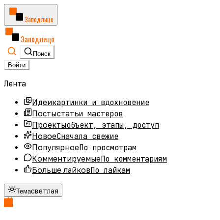
Заподлицо
Заподлицо
Поиск
Войти
Лента
картинки и вдохновение
Идеи
статьи мастеров
Посты
объект, этапы, доступ
Проекты
Сначала свежие
Новое
По просмотрам
Популярное
По комментариям
Комментируемые
По лайкам
Больше лайков
светлая
Тема