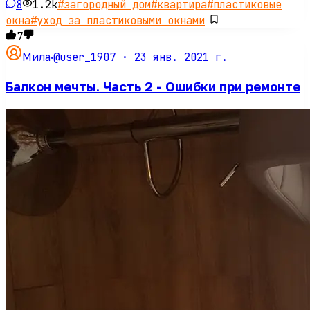
8
1.2k
#
загородный дом
#
квартира
#
пластиковые
окна
#
уход за пластиковыми окнами
7
@user_1907 ·
23 янв. 2021 г.
Мила
·
Балкон мечты. Часть 2 - Ошибки при ремонте