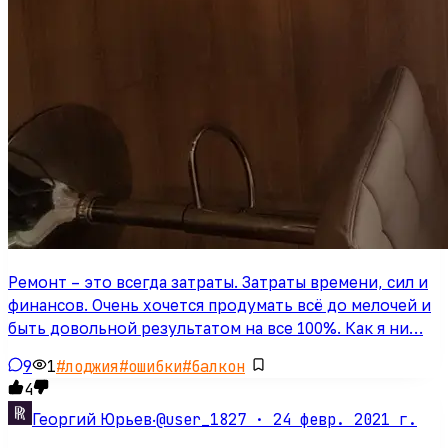
Ремонт – это всегда затраты. Затраты времени, сил и
финансов. Очень хочется продумать всё до мелочей и
быть довольной результатом на все 100%. Как я ни…
9
1
#
лоджия
#
ошибки
#
балкон
4
@user_1827 ·
24 февр. 2021 г.
Георгий Юрьев
·