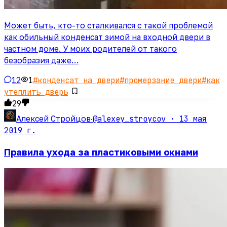
Может быть, кто-то сталкивался с такой проблемой
как обильный конденсат зимой на входной двери в
частном доме. У моих родителей от такого
безобразия даже…
12
1
#
конденсат на двери
#
промерзание двери
#
как
утеплить дверь
29
@alexey_stroycov ·
13 мая
Алексей Стройцов
·
2019 г.
Правила ухода за пластиковыми окнами