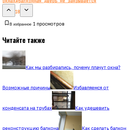
окнах
#
балконная дверь не закрывается
18
1
просмотров
В избранное
Читайте также
Как мы разбирались, почему плачут окна?
Возможные причины
Избавляемся от
конденсата на трубах
Как удешевить
реконструкцию балкона
Как сделать балкон