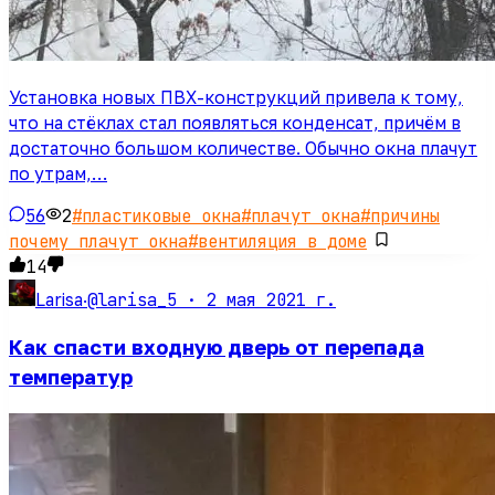
Установка новых ПВХ-конструкций привела к тому,
что на стёклах стал появляться конденсат, причём в
достаточно большом количестве. Обычно окна плачут
по утрам,…
56
2
#
пластиковые окна
#
плачут окна
#
причины
почему плачут окна
#
вентиляция в доме
14
@larisa_5 ·
2 мая 2021 г.
Larisa
·
Как спасти входную дверь от перепада
температур