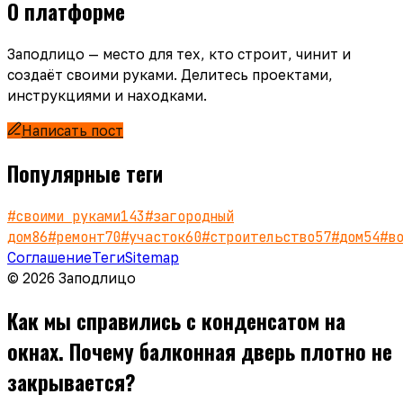
О платформе
Заподлицо — место для тех, кто строит, чинит и
создаёт своими руками. Делитесь проектами,
инструкциями и находками.
Написать пост
Популярные теги
#
своими руками
143
#
загородный
дом
86
#
ремонт
70
#
участок
60
#
строительство
57
#
дом
54
#
в
Соглашение
Теги
Sitemap
© 2026 Заподлицо
Как мы справились с конденсатом на
окнах. Почему балконная дверь плотно не
закрывается?