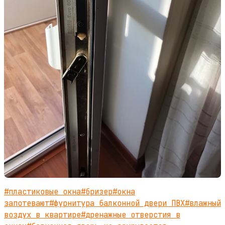
#
пластиковые окна
#
бризер
#
окна
запотевают
#
фурнитура балконной двери ПВХ
#
влажный
воздух в квартире
#
дренажные отверстия в