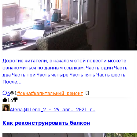
Дорогие читатели, с началом этой повести можете
ознакомиться по данным ссылкам: Часть один Часть
два Часть три Часть четыре Часть пять Часть шесть
После…
4
1
#
окна
#
капитальный ремонт
14
@alena_2 ·
29 авг. 2021 г.
Alena
·
Как реконструировать балкон