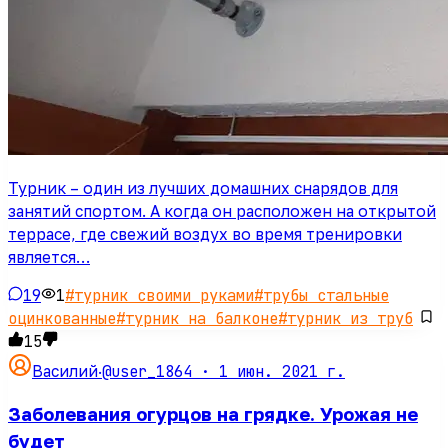
Турник – один из лучших домашних снарядов для
занятий спортом. А когда он расположен на открытой
террасе, где свежий воздух во время тренировки
является…
19
1
#
турник своими руками
#
трубы стальные
оцинкованные
#
турник на балконе
#
турник из труб
15
@user_1864 ·
1 июн. 2021 г.
Василий
·
Заболевания огурцов на грядке. Урожая не
будет