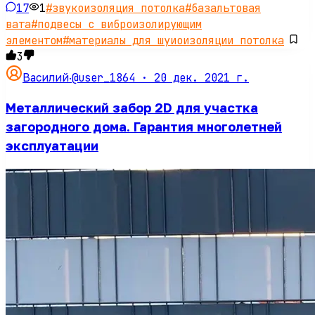
17
1
#
звукоизоляция потолка
#
базальтовая
вата
#
подвесы с виброизолирующим
элементом
#
материалы для шуиоизоляции потолка
3
@user_1864 ·
20 дек. 2021 г.
Василий
·
Металлический забор 2D для участка
загородного дома. Гарантия многолетней
эксплуатации