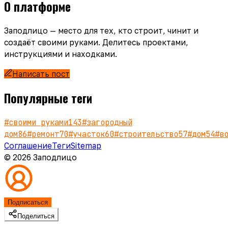
О платформе
Заподлицо — место для тех, кто строит, чинит и
создаёт своими руками. Делитесь проектами,
инструкциями и находками.
Написать пост
Популярные теги
#
своими руками
143
#
загородный
дом
86
#
ремонт
70
#
участок
60
#
строительство
57
#
дом
54
#
в
Соглашение
Теги
Sitemap
© 2026 Заподлицо
Подписаться
Поделиться