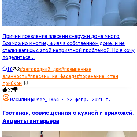
Причин появления плесени снаружи дома много.
Возможно многие, живя в собственном доме, и не
сталкивались с этой неприятной проблемой. Но я хочу
поделиться…
10
2
#
загородный дом
#
повышенная
влажность
#
плесень на фасаде
#
поражение стен
грибком
27
@user_1864 ·
22 февр. 2021 г.
Василий
·
Гостиная, совмещенная с кухней и прихожей.
Акценты интерьера