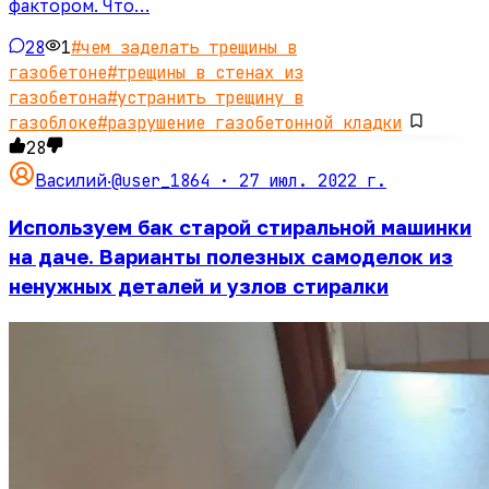
фактором. Что…
28
1
#
чем заделать трещины в
газобетоне
#
трещины в стенах из
газобетона
#
устранить трещину в
газоблоке
#
разрушение газобетонной кладки
28
@user_1864 ·
27 июл. 2022 г.
Василий
·
Используем бак старой стиральной машинки
на даче. Варианты полезных самоделок из
ненужных деталей и узлов стиралки