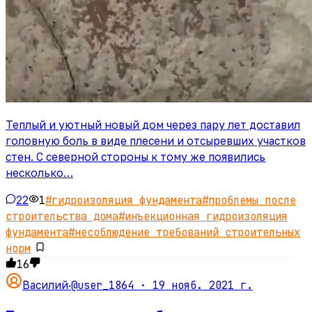
Теплый и уютный новый дом через пару лет доставил
головную боль в виде плесени и отсыревших участков
стен. С северной стороны к тому же появились
несколько…
22
1
#
гидроизоляция фундамента
#
проблемы после
строительства дома
#
инъекционная гидроизоляция
фундамента
#
несоблюдение требований строительных
норм
16
@user_1864 ·
19 нояб. 2021 г.
Василий
·