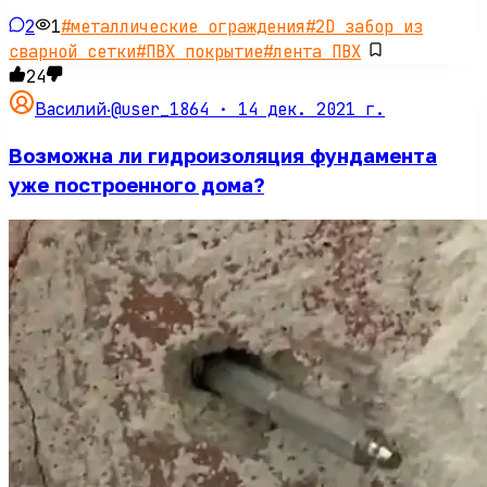
2
1
#
металлические ограждения
#
2D забор из
сварной сетки
#
ПВХ покрытие
#
лента ПВХ
24
@user_1864 ·
14 дек. 2021 г.
Василий
·
Возможна ли гидроизоляция фундамента
уже построенного дома?