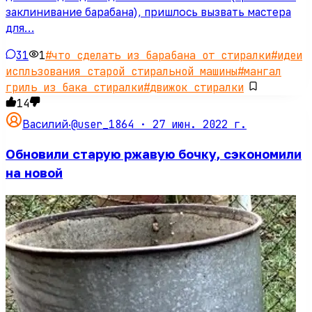
заклинивание барабана), пришлось вызвать мастера
для…
31
1
#
что сделать из барабана от стиралки
#
идеи
испльзования старой стиральной машины
#
мангал
гриль из бака стиралки
#
движок стиралки
14
@user_1864 ·
27 июн. 2022 г.
Василий
·
Обновили старую ржавую бочку, сэкономили
на новой