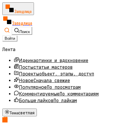
Заподлицо
Заподлицо
Поиск
Войти
Лента
картинки и вдохновение
Идеи
статьи мастеров
Посты
объект, этапы, доступ
Проекты
Сначала свежие
Новое
По просмотрам
Популярное
По комментариям
Комментируемые
По лайкам
Больше лайков
светлая
Тема