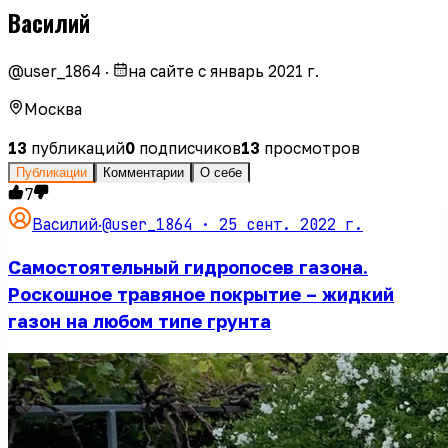
Василий
@
user_1864
·
на сайте с
январь 2021 г.
Москва
13
публикаций
0
подписчиков
13
просмотров
Публикации
Комментарии
О себе
7
@user_1864 ·
25 сент. 2022 г.
Василий
·
Самостоятельный гидропосев газона.
Роскошное травяное покрытие – жидкий
газон на любом типе грунта