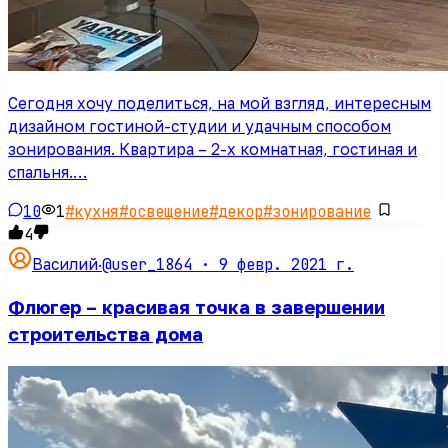
Сегодня хочу поделиться, на мой взгляд, интересным
дизайном гостиной-студии и удачным способом
зонирования. Квартира – 2-х комнатная, гостиная и
спальня.…
10
1
#
кухня
#
освещение
#
декор
#
зонирование
4
@user_1864 ·
9 февр. 2021 г.
Василий
·
Флюгер – красивая точка в завершении
строительства дома