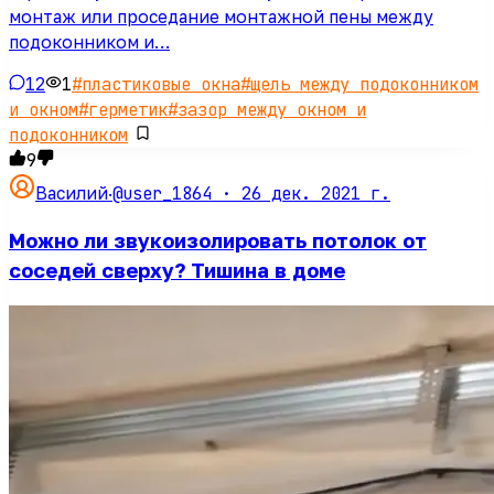
монтаж или проседание монтажной пены между
подоконником и…
12
1
#
пластиковые окна
#
щель между подоконником
и окном
#
герметик
#
зазор между окном и
подоконником
9
@user_1864 ·
26 дек. 2021 г.
Василий
·
Можно ли звукоизолировать потолок от
соседей сверху? Тишина в доме