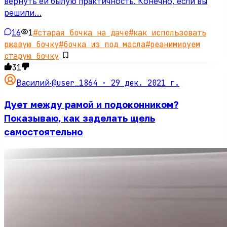
вернуть ей былую практичность. Конечно, если вы
решили…
16
1
#
старая бочка на даче
#
как использовать
ржавую бочку
#
бочка из под масла
#
реанимируем
старую бочку
31
@user_1864 ·
29 дек. 2021 г.
Василий
·
Дует между рамой и подоконником?
Показываю, как заделать щель
самостоятельно