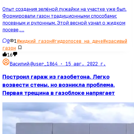
Опыт создания зелёной лужайки на участке уже был.
Формировали газон традиционными способами:
посевным и рулонным. Этой весной узнал о жидком
посеве,…
0
1
#
жидкий газон
#
гидропосев на даче
#
красивый
газон
16
@user_1864 ·
15 авг. 2022 г.
Василий
·
Построил гараж из газобетона. Легко
возвести стены, но возникла проблема.
Первая трещина в газоблоке напрягает