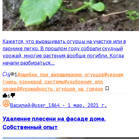
Кажется, что выращивать огурцы на участке или в
парнике легко. В прошлом году собрали скудный
урожай, многие растения вообще погибли. Когда
начали разбираться…
4
1
#
ошибки при выращивании огурцов
#
черная
гниль корневой системы
#
удобрения для
овощей
#
урожайность огурцов на грядке
6
@user_1864 ·
1 мар. 2021 г.
Василий
·
Удаление плесени на фасаде дома.
Собственный опыт