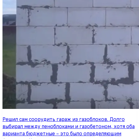
Решил сам соорудить гараж из газоблоков. Долго
выбирал между пеноблоками и газобетоном, хотя оба
варианта бюджетные – это было определяющим