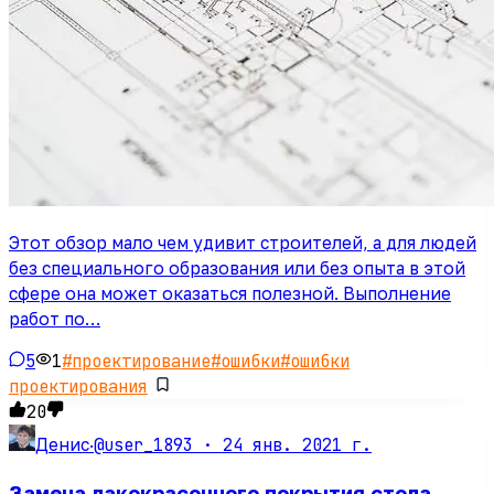
Этот обзор мало чем удивит строителей, а для людей
без специального образования или без опыта в этой
сфере она может оказаться полезной. Выполнение
работ по…
5
1
#
проектирование
#
ошибки
#
ошибки
проектирования
20
@user_1893 ·
24 янв. 2021 г.
Денис
·
Замена лакокрасочного покрытия стола.