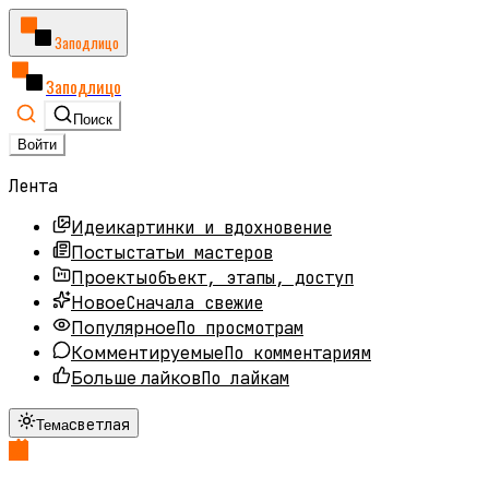
Заподлицо
Заподлицо
Поиск
Войти
Лента
картинки и вдохновение
Идеи
статьи мастеров
Посты
объект, этапы, доступ
Проекты
Сначала свежие
Новое
По просмотрам
Популярное
По комментариям
Комментируемые
По лайкам
Больше лайков
светлая
Тема