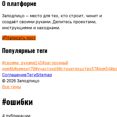
О платформе
Заподлицо — место для тех, кто строит, чинит и
создаёт своими руками. Делитесь проектами,
инструкциями и находками.
Написать пост
Популярные теги
#
своими руками
143
#
загородный
дом
86
#
ремонт
70
#
участок
60
#
строительство
57
#
дом
54
#
в
Соглашение
Теги
Sitemap
© 2026 Заподлицо
Все темы
#
ошибки
4
публикации