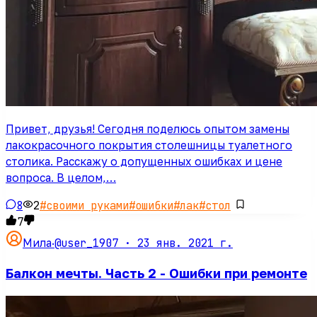
Привет, друзья! Сегодня поделюсь опытом замены
лакокрасочного покрытия столешницы туалетного
столика. Расскажу о допущенных ошибках и цене
вопроса. В целом,…
8
2
#
своими руками
#
ошибки
#
лак
#
стол
7
@user_1907 ·
23 янв. 2021 г.
Мила
·
Балкон мечты. Часть 2 - Ошибки при ремонте