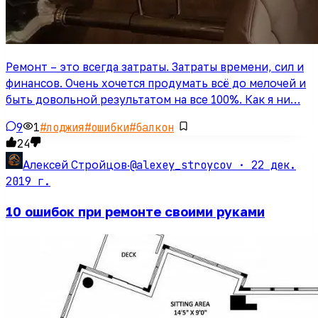
Ремонт – это всегда затраты. Затраты времени, сил и
финансов. Очень хочется продумать всё до мелочей и
быть довольной результатом на все 100%. Как я ни…
9
1
#
лоджия
#
ошибки
#
балкон
24
@alexey_stroycov ·
22 дек.
Алексей Стройцов
·
2019 г.
10 ошибок при ремонте своими руками