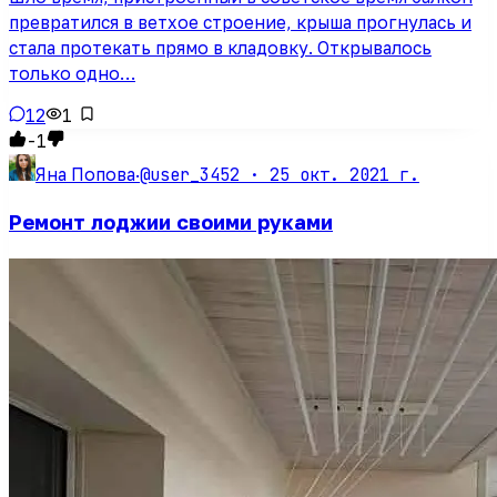
превратился в ветхое строение, крыша прогнулась и
стала протекать прямо в кладовку. Открывалось
только одно…
12
1
-1
@user_3452 ·
25 окт. 2021 г.
Яна Попова
·
Ремонт лоджии своими руками