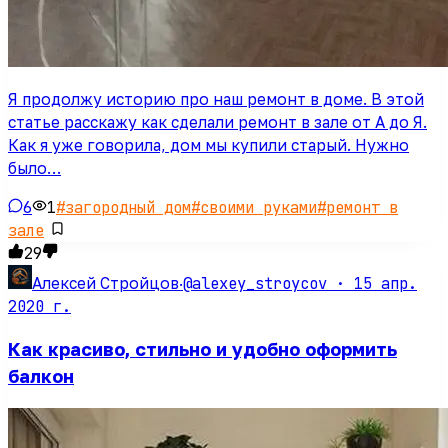
Я продолжу историю про наш ремонт в доме. В этой
статье расскажу как сделали ремонт в зале от А до Я.
Как я уже говорила, дом мы купили старый. Нужно
было…
6
1
#
загородный дом
#
своими руками
#
ремонт в
зале
29
@alexey_stroycov ·
15 апр.
Алексей Стройцов
·
2020 г.
Как красиво, стильно и удобно оформить
балкон