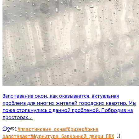
Запотевание окон, как оказывается, актуальная
проблема для многих жителей городских квартир. Мы
тоже столкнулись с данной проблемой. Побродив на
просторах…
9
1
#
пластиковые окна
#
бризер
#
окна
запотевают
#
фурнитура балконной двери ПВХ