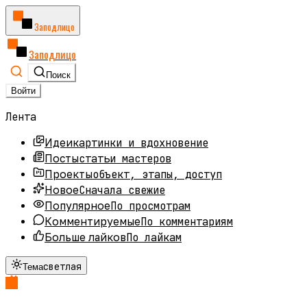
Заподлицо
Заподлицо
Поиск
Войти
Лента
картинки и вдохновение
Идеи
статьи мастеров
Посты
объект, этапы, доступ
Проекты
Сначала свежие
Новое
По просмотрам
Популярное
По комментариям
Комментируемые
По лайкам
Больше лайков
светлая
Тема