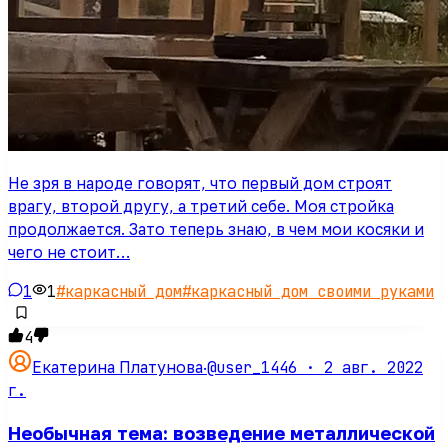
Не зря в народе говорят, что первый дом строят
врагу, второй другу, а третий себе. Моя стройка
продолжается. Зато теперь знаю, в чем мои косяки и
чего не стоит…
1
1
#
каркасный дом
#
каркасный дом своими руками
4
@user_1446 ·
2 авг. 2022
Екатерина Платунова
·
г.
Необычная тема: возведение металлической