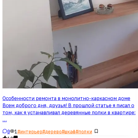
Особенности ремонта в монолитно-каркасном доме
Всем доброго дня, друзья! В прошлой статье я писал о
том, как я устанавливал деревянные полки в квартире:
…
0
1
#
интерьер
#
дерево
#
шкаф
#
полки