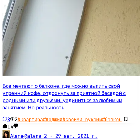
Все мечтают о балконе, где можно выпить свой
утренний кофе, отдохнуть за приятной беседой с
родными или друзьями, уединиться за любимым
занятием. Но реальность…
8
2
#
квартира
#
лоджия
#
своими руками
#
балкон
14
@alena_2 ·
29 авг. 2021 г.
Alena
·