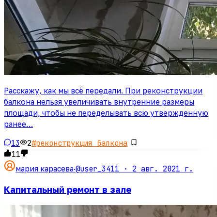
Расскажу, как мы всё передали. При реконструкции
балкона нельзя увеличивать внутренние размеры
площади, чтобы не переделывать всю утвержденную
ранее…
13
2
#
реконструкция балкона
11
@user_3411 ·
2 авг. 2021 г.
мария карасева
·
Капитальный ремонт в зале