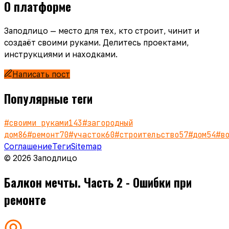
О платформе
Заподлицо — место для тех, кто строит, чинит и
создаёт своими руками. Делитесь проектами,
инструкциями и находками.
Написать пост
Популярные теги
#
своими руками
143
#
загородный
дом
86
#
ремонт
70
#
участок
60
#
строительство
57
#
дом
54
#
в
Соглашение
Теги
Sitemap
© 2026 Заподлицо
Балкон мечты. Часть 2 - Ошибки при
ремонте