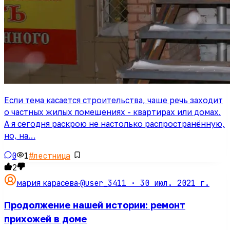
Если тема касается строительства, чаще речь заходит
о частных жилых помещениях - квартирах или домах.
А я сегодня раскрою не настолько распространённую,
но, на…
0
1
#
лестница
2
@user_3411 ·
30 июл. 2021 г.
мария карасева
·
Продолжение нашей истории: ремонт
прихожей в доме