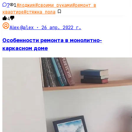
7
1
#
лоджия
#
своими руками
#
ремонт в
квартире
#
стяжка пола
4
@alex ·
26 апр. 2022 г.
Alex
·
Особенности ремонта в монолитно-
каркасном доме