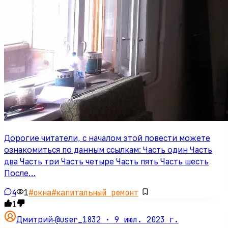
Дорогие читатели, с началом этой повести можете
ознакомиться по данным ссылкам: Часть один Часть
два Часть три Часть четыре Часть пять Часть шесть
После…
4
1
#
окна
#
капитальный ремонт
1
@user_1832 ·
9 июл. 2023 г.
Дмитрий
·