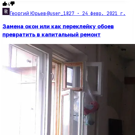
4
@user_1827 ·
24 февр. 2021 г.
Георгий Юрьев
·
Замена окон или как переклейку обоев
превратить в капитальный ремонт