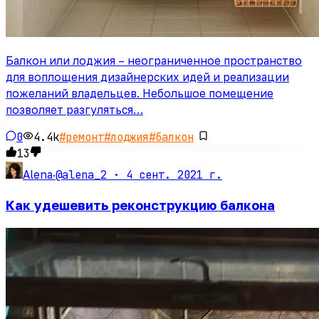
Балкон или лоджия – неограниченное пространство
для воплощения дизайнерских идей и реализации
пожеланий владельцев. Небольшое помещение
позволяет разгуляться…
0
4.4k
#
ремонт
#
лоджия
#
балкон
13
@alena_2 ·
4 сент. 2021 г.
Alena
·
Как удешевить реконструкцию балкона