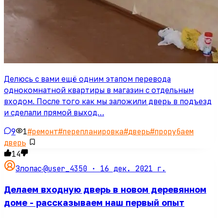
Делюсь с вами ещё одним этапом перевода
однокомнатной квартиры в магазин с отдельным
входом. После того как мы заложили дверь в подъезд
и сделали прямой выход…
9
1
#
ремонт
#
перепланировка
#
дверь
#
прорубаем
дверь
14
@user_4350 ·
16 дек. 2021 г.
Злопас
·
Делаем входную дверь в новом деревянном
доме - рассказываем наш первый опыт