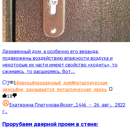
Деревянный дом, а особенно его веранда,
подвержены воздействию влажности воздуха и
некоторые их части имеют свойство «ходить», то
сжимаясь, то расширяясь. Вот…
7
1
#
дверь
#
деревянный дом
#
металлическая
дверь
#
не закрывается металлическая дверь
10
@user_1446 ·
26 авг. 2022
Екатерина Платунова
·
г.
Прорубаем дверной проем в стене: