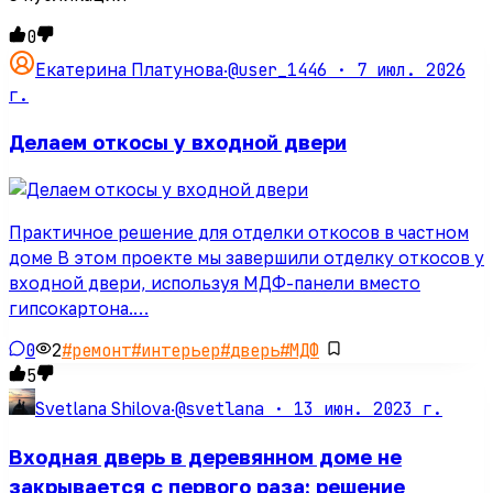
0
@user_1446 ·
7 июл. 2026
Екатерина Платунова
·
г.
Делаем откосы у входной двери
Практичное решение для отделки откосов в частном
доме В этом проекте мы завершили отделку откосов у
входной двери, используя МДФ-панели вместо
гипсокартона.…
0
2
#
ремонт
#
интерьер
#
дверь
#
МДФ
5
@svetlana ·
13 июн. 2023 г.
Svetlana Shilova
·
Входная дверь в деревянном доме не
закрывается с первого раза: решение