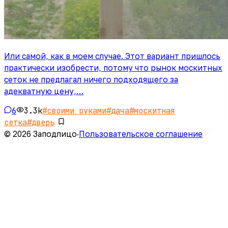
Или самой, как в моем случае. Этот вариант пришлось
практически изобрести, потому что рынок москитных
сеток не предлагал ничего подходящего за
адекватную цену,…
6
3.3k
#
своими руками
#
дача
#
москитная
сетка
#
дверь
© 2026 Заподлицо
·
Пользовательское соглашение