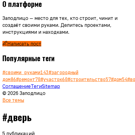
О платформе
Заподлицо — место для тех, кто строит, чинит и
создаёт своими руками. Делитесь проектами,
инструкциями и находками.
Написать пост
Популярные теги
#
своими руками
143
#
загородный
дом
86
#
ремонт
70
#
участок
60
#
строительство
57
#
дом
54
#
в
Соглашение
Теги
Sitemap
© 2026 Заподлицо
Все темы
#
дверь
5
публикаций