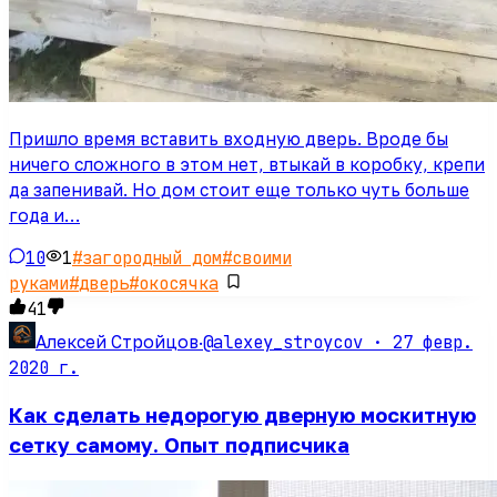
Пришло время вставить входную дверь. Вроде бы
ничего сложного в этом нет, втыкай в коробку, крепи
да запенивай. Но дом стоит еще только чуть больше
года и…
10
1
#
загородный дом
#
своими
руками
#
дверь
#
окосячка
41
@alexey_stroycov ·
27 февр.
Алексей Стройцов
·
2020 г.
Как сделать недорогую дверную москитную
сетку самому. Опыт подписчика