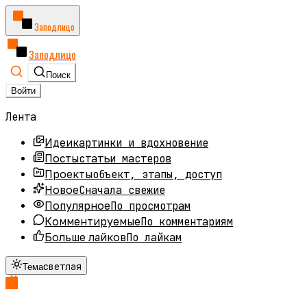
Заподлицо
Заподлицо
Поиск
Войти
Лента
картинки и вдохновение
Идеи
статьи мастеров
Посты
объект, этапы, доступ
Проекты
Сначала свежие
Новое
По просмотрам
Популярное
По комментариям
Комментируемые
По лайкам
Больше лайков
светлая
Тема