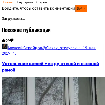
Новые
Популярные
Старые
Войдите, чтобы оставить комментарий
Войти
Загружаем…
Похожие публикации
29
@alexey_stroycov ·
19 мая
Алексей Стройцов
·
2019 г.
Устранение щелей между стеной и оконной
рамой