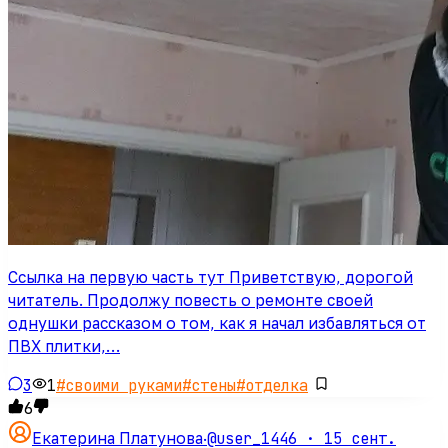
Ссылка на первую часть тут Приветствую, дорогой
читатель. Продолжу повесть о ремонте своей
однушки рассказом о том, как я начал избавляться от
ПВХ плитки,…
3
1
#
своими руками
#
стены
#
отделка
6
@user_1446 ·
15 сент.
Екатерина Платунова
·