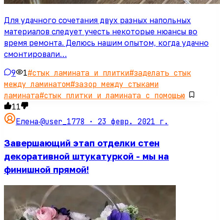
Для удачного сочетания двух разных напольных
материалов следует учесть некоторые нюансы во
время ремонта. Делюсь нашим опытом, когда удачно
смонтировали…
9
1
#
стык ламината и плитки
#
заделать стык
между ламинатом
#
зазор между стыками
ламината
#
стык плитки и ламината с помощью
11
@user_1778 ·
23 февр. 2021 г.
Елена
·
Завершающий этап отделки стен
декоративной штукатуркой - мы на
финишной прямой!