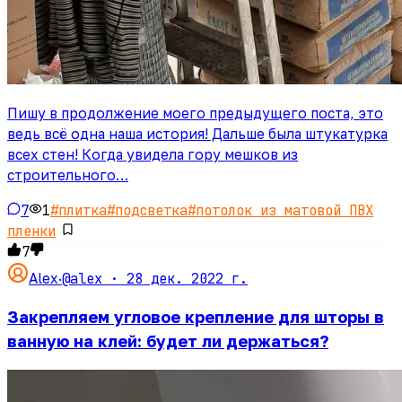
Пишу в продолжение моего предыдущего поста, это
ведь всё одна наша история! Дальше была штукатурка
всех стен! Когда увидела гору мешков из
строительного…
7
1
#
плитка
#
подсветка
#
потолок из матовой ПВХ
пленки
7
@alex ·
28 дек. 2022 г.
Alex
·
Закрепляем угловое крепление для шторы в
ванную на клей: будет ли держаться?