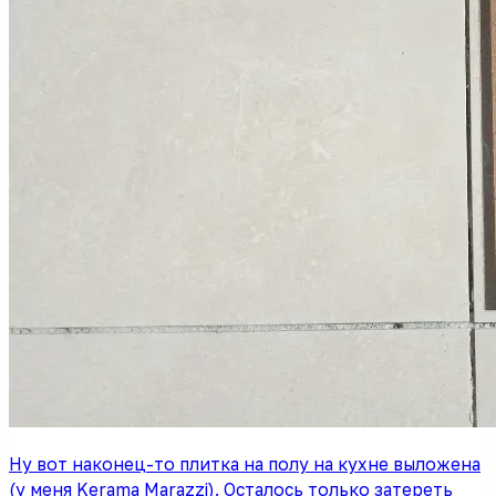
Ну вот наконец-то плитка на полу на кухне выложена
(у меня Kerama Marazzi). Осталось только затереть