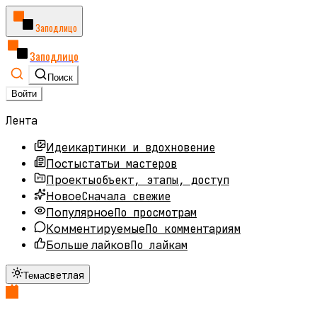
Заподлицо
Заподлицо
Поиск
Войти
Лента
картинки и вдохновение
Идеи
статьи мастеров
Посты
объект, этапы, доступ
Проекты
Сначала свежие
Новое
По просмотрам
Популярное
По комментариям
Комментируемые
По лайкам
Больше лайков
светлая
Тема