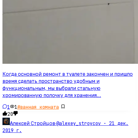
Когда основной ремонт в туалете закончен и пришло
время сделать пространство удобным и
функциональным, мы выбрали стальную
хромированную полочку для хранения…
1
1
#
ванная комната
20
@alexey_stroycov ·
21 дек.
Алексей Стройцов
·
2019 г.