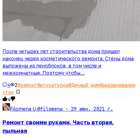
После четырех лет строительства дома пришел
наконец черед косметического ремонта. Стены дома
выложены из пеноблоков, в том числе и
межкомнатные. Поэтому чтобы…
4
2
#
ремонт
#
штукатурка
#
Дачный дом
#
выравнивание
стен
4
@filomena ·
29 июн. 2021 г.
Filomena U
·
Ремонт своими руками. Часть вторая,
пыльная