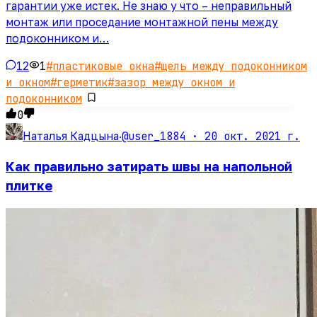
гарантии уже истек. Не знаю у что – неправильный
монтаж или проседание монтажной пены между
подоконником и…
12
1
#
пластиковые окна
#
щель между подоконником
и окном
#
герметик
#
зазор между окном и
подоконником
0
@user_1884 ·
20 окт. 2021 г.
Наталья Кадцына
·
Как правильно затирать швы на напольной
плитке