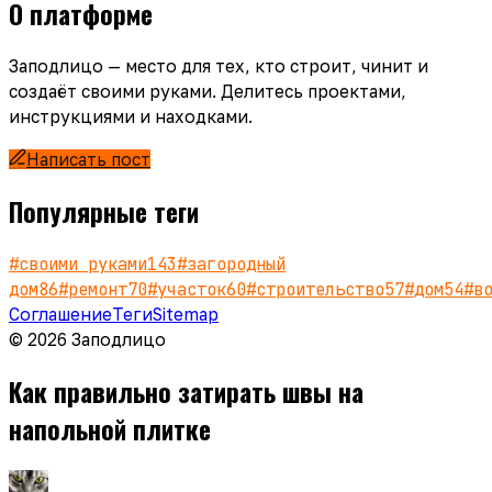
О платформе
Заподлицо — место для тех, кто строит, чинит и
создаёт своими руками. Делитесь проектами,
инструкциями и находками.
Написать пост
Популярные теги
#
своими руками
143
#
загородный
дом
86
#
ремонт
70
#
участок
60
#
строительство
57
#
дом
54
#
в
Соглашение
Теги
Sitemap
© 2026 Заподлицо
Как правильно затирать швы на
напольной плитке