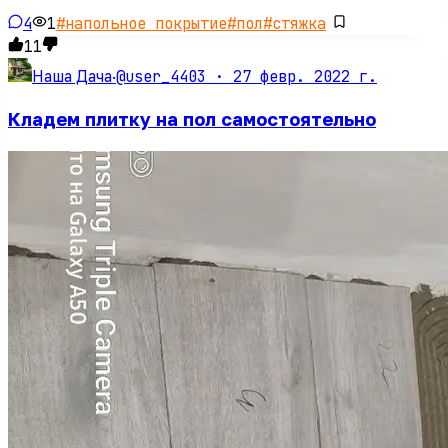
4
1
#
напольное покрытие
#
пол
#
стяжка
11
@user_4403 ·
27 февр. 2022 г.
Наша Дача
·
Кладем плитку на пол самостоятельно