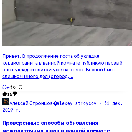
Привет. В продолжение поста об укладке
керамогранита в ванной комнате публикую первый
опыт укладки плитки уже на стены. Весной было
слишком много дел (огород,…
6
2
15
@alexey_stroycov ·
31 дек.
Алексей Стройцов
·
2019 г.
Проверенные способы обновления
межплиточных швов в ванной комнате