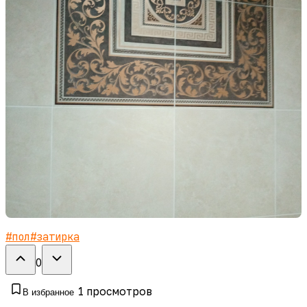
#
пол
#
затирка
0
1
просмотров
В избранное