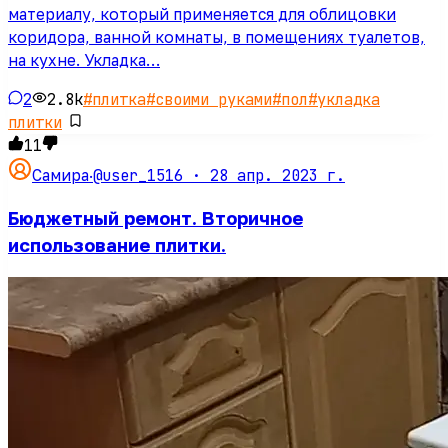
материалу, который применяется для облицовки
коридора, ванной комнаты, в помещениях туалетов,
на кухне. Укладка…
2
2.8k
#
плитка
#
своими руками
#
пол
#
укладка
плитки
11
@user_1516 ·
28 апр. 2023 г.
Самира
·
Бюджетный ремонт. Вторичное
использование плитки.