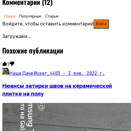
Комментарии
(12)
Новые
Популярные
Старые
Войдите, чтобы оставить комментарий
Войти
Загружаем…
Похожие публикации
7
@user_4403 ·
3 янв. 2022 г.
Наша Дача
·
Нюансы затирки швов на керамической
плитке на полу