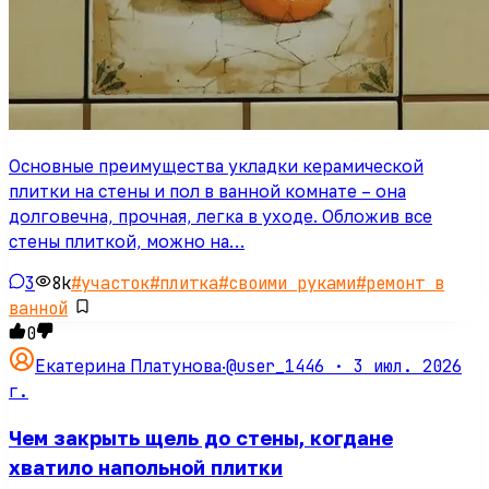
Основные преимущества укладки керамической
плитки на стены и пол в ванной комнате – она
долговечна, прочная, легка в уходе. Обложив все
стены плиткой, можно на…
3
8k
#
участок
#
плитка
#
своими руками
#
ремонт в
ванной
0
@user_1446 ·
3 июл. 2026
Екатерина Платунова
·
г.
Чем закрыть щель до стены, когдане
хватило напольной плитки