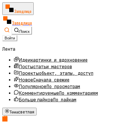
Заподлицо
Заподлицо
Поиск
Войти
Лента
картинки и вдохновение
Идеи
статьи мастеров
Посты
объект, этапы, доступ
Проекты
Сначала свежие
Новое
По просмотрам
Популярное
По комментариям
Комментируемые
По лайкам
Больше лайков
светлая
Тема