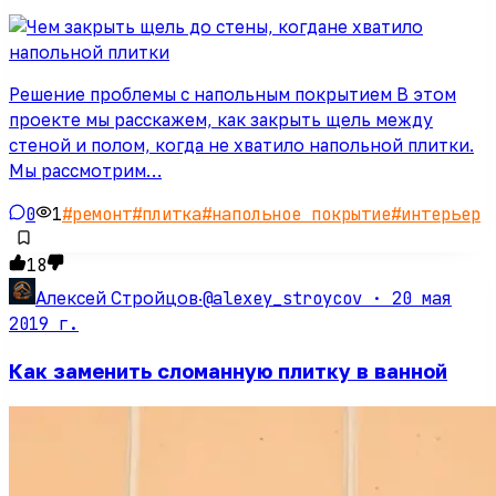
Решение проблемы с напольным покрытием В этом
проекте мы расскажем, как закрыть щель между
стеной и полом, когда не хватило напольной плитки.
Мы рассмотрим…
0
1
#
ремонт
#
плитка
#
напольное покрытие
#
интерьер
18
@alexey_stroycov ·
20 мая
Алексей Стройцов
·
2019 г.
Как заменить сломанную плитку в ванной