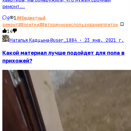
ремонт.…
4
1
#
#бюджетный
ремонт
#
#плитки
#
#вторичноеиспользованиеплиток
14
@user_1884 ·
23 янв. 2021 г.
Наталья Кадцына
·
Какой материал лучше подойдет для пола в
прихожей?