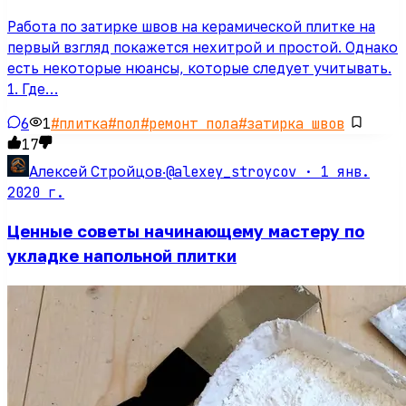
Работа по затирке швов на керамической плитке на
первый взгляд покажется нехитрой и простой. Однако
есть некоторые нюансы, которые следует учитывать.
1. Где…
6
1
#
плитка
#
пол
#
ремонт пола
#
затирка швов
17
@alexey_stroycov ·
1 янв.
Алексей Стройцов
·
2020 г.
Ценные советы начинающему мастеру по
укладке напольной плитки