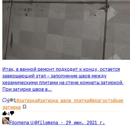
Итак, в ванной ремонт подходит к концу, остается
завершающий этап – заполнение швов между
керамическими плитами на стене комнаты затиркой.
При затирке швов в…
4
1
#
затирка
#
затирка швов плитки
#
влагостойкая
затирка
4
@filomena ·
29 июн. 2021 г.
Filomena U
·