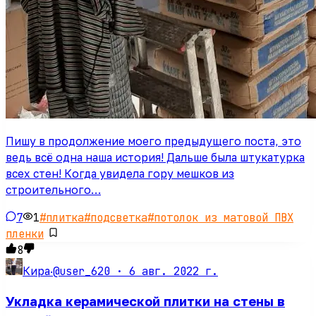
Пишу в продолжение моего предыдущего поста, это
ведь всё одна наша история! Дальше была штукатурка
всех стен! Когда увидела гору мешков из
строительного…
7
1
#
плитка
#
подсветка
#
потолок из матовой ПВХ
пленки
8
@user_620 ·
6 авг. 2022 г.
Кира
·
Укладка керамической плитки на стены в