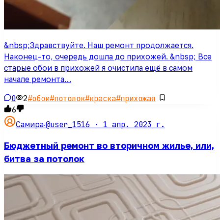
&nbsp;Здравствуйте. Наш ремонт продолжается.
Наконец-то, очередь дошла до прихожей. &nbsp; Все
старые обои в прихожей я очистила ещё в самом
начале ремонта…
0
2
#
обои
#
потолок
#
краска
#
прихожая
6
@user_1516 ·
1 апр. 2023 г.
Самира
·
Бюджетный ремонт во вторичном жилье, или,
битва за потолок