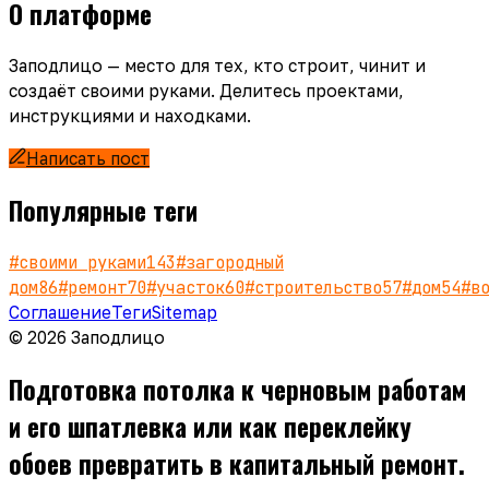
О платформе
Заподлицо — место для тех, кто строит, чинит и
создаёт своими руками. Делитесь проектами,
инструкциями и находками.
Написать пост
Популярные теги
#
своими руками
143
#
загородный
дом
86
#
ремонт
70
#
участок
60
#
строительство
57
#
дом
54
#
в
Соглашение
Теги
Sitemap
© 2026 Заподлицо
Подготовка потолка к черновым работам
и его шпатлевка или как переклейку
обоев превратить в капитальный ремонт.