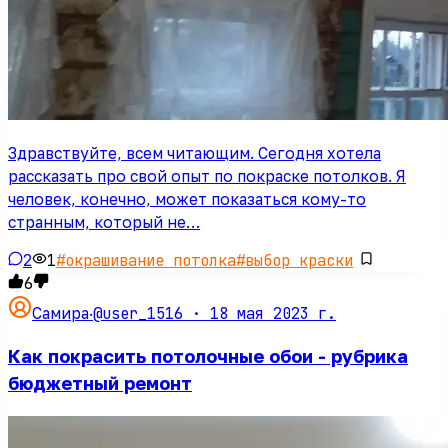
Здравствуйте, всем читающим. Сегодня хотела
рассказать про свой опыт по покраске потолков. Я
человек, конечно, может показаться кому-то
странным, который не…
2
1
#
окрашивание потолка
#
выбор краски
6
@user_1516 ·
18 мая 2023 г.
Самира
·
Как покрасить потолочные обои - рубрика
бюджетный ремонт