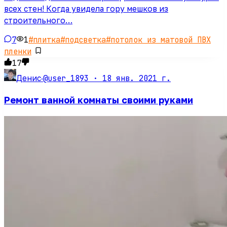
всех стен! Когда увидела гору мешков из
строительного…
7
1
#
плитка
#
подсветка
#
потолок из матовой ПВХ
пленки
17
@user_1893 ·
18 янв. 2021 г.
Денис
·
Ремонт ванной комнаты своими руками