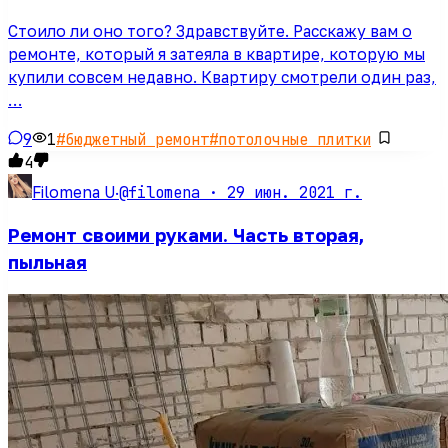
Стоило ли оно того? Здравствуйте. Расскажу вам о
ремонте, который я затеяла в квартире, которую мы
купили совсем недавно. Квартиру смотрели один раз,
…
9
1
#
бюджетный ремонт
#
потолочные плитки
4
@filomena ·
29 июн. 2021 г.
Filomena U
·
Ремонт своими руками. Часть вторая,
пыльная