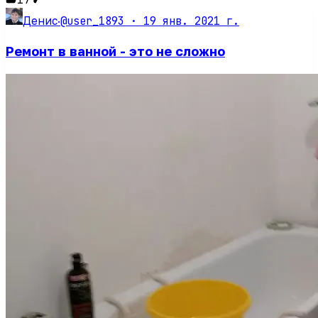
@user_1893 ·
19 янв. 2021 г.
Денис
·
Ремонт в ванной - это не сложно