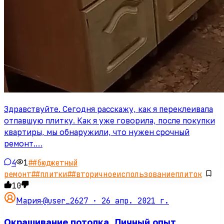
Здравствуйте. Сегодня расскажу, как я переклеивала
отпавшую плитку. Как я уже говорила, после покупки
квартиры, мы обнаружили, что нужен срочный
ремонт.…
4
1
#
#бюджетный
ремонт
#
#плитки
#
#вторичноеиспользованиеплиток
10
@user_2627 ·
26 апр. 2021 г.
Мария
·
Окрашивание потолка. Личный опыт