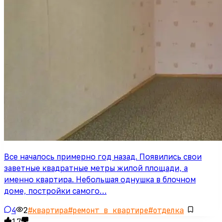
Все началось примерно год назад. Появились свои
заветные квадратные метры жилой площади, а
именно квартира. Небольшая однушка в блочном
доме, постройки самого…
4
2
#
квартира
#
ремонт в квартире
#
отделка
17