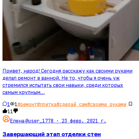
Привет, народ! Сегодня расскажу как своими руками
делал ремонт в ванной. Не то, чтобы я очень уж
стремился испытать свои навыки, среди которых
самым крупным…
1
1
#
ремонт
#
плитка
#
сделай сам
#
своими руками
11
@user_1778 ·
23 февр. 2021 г.
Елена
·
Завершающий этап отделки стен