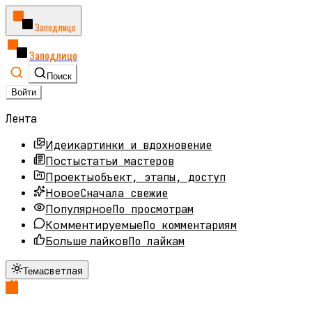
Заподлицо
Заподлицо
Поиск
Войти
Лента
картинки и вдохновение
Идеи
статьи мастеров
Посты
объект, этапы, доступ
Проекты
Сначала свежие
Новое
По просмотрам
Популярное
По комментариям
Комментируемые
По лайкам
Больше лайков
светлая
Тема