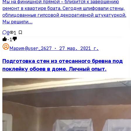
Мы на финишной прямой – близится к завершению
ремонт в квартире брата. Сегодня шлифовали стены,
облицованные гипсовой декоративной штукатуркой.
Мы решили…
0
1
-1
@user_2627 ·
27 мар. 2021 г.
Мария
·
Подготовка стен из отесанного бревна под
поклейку обоев в доме. Личный опыт.