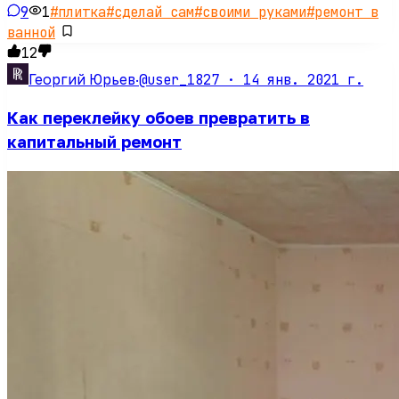
9
1
#
плитка
#
сделай сам
#
своими руками
#
ремонт в
ванной
12
@user_1827 ·
14 янв. 2021 г.
Георгий Юрьев
·
Как переклейку обоев превратить в
капитальный ремонт