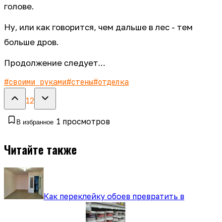
голове.
Ну, или как говорится, чем дальше в лес - тем
больше дров.
Продолжение следует...
#
своими руками
#
стены
#
отделка
12
1
просмотров
В избранное
Читайте также
Как переклейку обоев превратить в