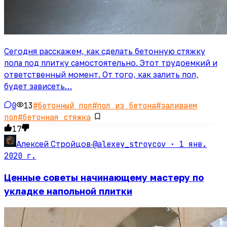
Сегодня расскажем, как сделать бетонную стяжку
пола под плитку самостоятельно. Этот трудоемкий и
ответственный момент. От того, как залить пол,
будет зависеть…
0
13
#
бетонный пол
#
пол из бетона
#
заливаем
пол
#
бетонная стяжка
17
@alexey_stroycov ·
1 янв.
Алексей Стройцов
·
2020 г.
Ценные советы начинающему мастеру по
укладке напольной плитки