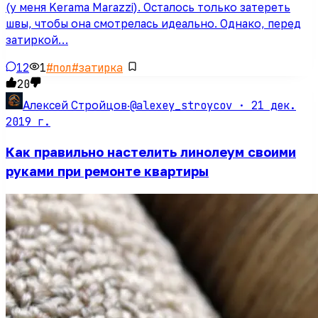
(у меня Kerama Marazzi). Осталось только затереть
швы, чтобы она смотрелась идеально. Однако, перед
затиркой…
12
1
#
пол
#
затирка
20
@alexey_stroycov ·
21 дек.
Алексей Стройцов
·
2019 г.
Как правильно настелить линолеум своими
руками при ремонте квартиры