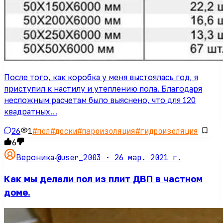
После того, как коробка у меня выстоялась год, я
приступил к настилу и утеплению пола. Благодаря
несложным расчетам было выяснено, что для 120
квадратных…
26
1
#
пол
#
доски
#
пароизоляция
#
гидроизоляция
6
@user_2003 ·
26 мар. 2021 г.
Вероника
·
Как мы делали пол из плит ДВП в частном
доме.