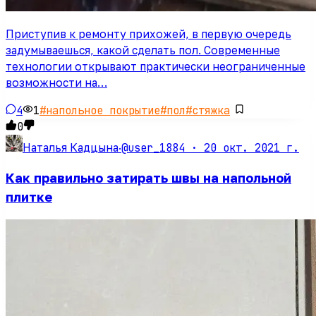
Приступив к ремонту прихожей, в первую очередь
задумываешься, какой сделать пол. Современные
технологии открывают практически неограниченные
возможности на…
4
1
#
напольное покрытие
#
пол
#
стяжка
0
@user_1884 ·
20 окт. 2021 г.
Наталья Кадцына
·
Как правильно затирать швы на напольной
плитке