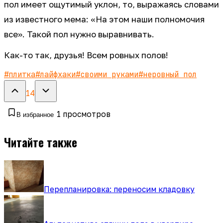
пол имеет ощутимый уклон, то, выражаясь словами
из известного мема: «На этом наши полномочия
все». Такой пол нужно выравнивать.
Как-то так, друзья! Всем ровных полов!
#
плитка
#
лайфхаки
#
своими руками
#
неровный пол
14
1
просмотров
В избранное
Читайте также
Перепланировка: переносим кладовку