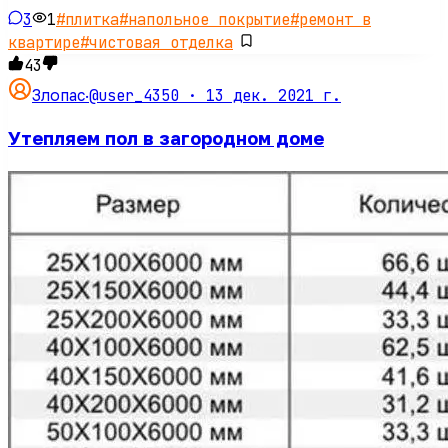
3
1
#
плитка
#
напольное покрытие
#
ремонт в
квартире
#
чистовая отделка
43
@user_4350 ·
13 дек. 2021 г.
Злопас
·
Утепляем пол в загородном доме