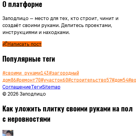
О платформе
Заподлицо — место для тех, кто строит, чинит и
создаёт своими руками. Делитесь проектами,
инструкциями и находками.
Написать пост
Популярные теги
#
своими руками
143
#
загородный
дом
86
#
ремонт
70
#
участок
60
#
строительство
57
#
дом
54
#
в
Соглашение
Теги
Sitemap
© 2026 Заподлицо
Как уложить плитку своими руками на пол
с неровностями