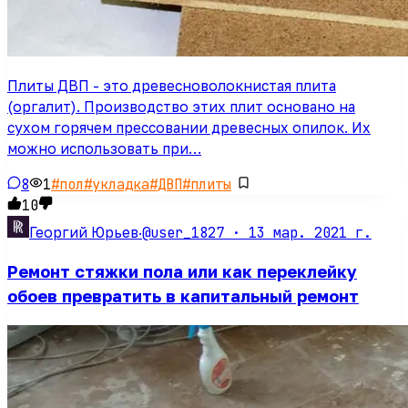
Плиты ДВП - это древесноволокнистая плита
(оргалит). Производство этих плит основано на
сухом горячем прессовании древесных опилок. Их
можно использовать при…
8
1
#
пол
#
укладка
#
ДВП
#
плиты
10
@user_1827 ·
13 мар. 2021 г.
Георгий Юрьев
·
Ремонт стяжки пола или как переклейку
обоев превратить в капитальный ремонт