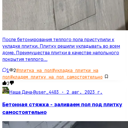
После бетонирования теплого пола приступили к
укладке плитки. Плитку решили укладывать во всем
доме. Преимущества плитки в качестве напольного
покрытия теплого…
1
2
#
плитка на пол
#
укладка плитки на
пол
#
кладем плитку на пол самостоятельно
3
@user_4403 ·
2 авг. 2023 г.
Наша Дача
·
Бетонная стяжка - заливаем пол под плитку
самостоятельно