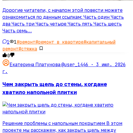
Дорогие читатели, с началом этой повести можете
ознакомиться по данным ссылкам: Часть один Часть
два Часть три Часть четыре Часть пять Часть шесть
Часть семь…
1
1
#
ремонт
#
ремонт в квартире
#
капитальный
ремонт
#
стяжка
0
@user_1446 ·
3 июл. 2026
Екатерина Платунова
·
г.
Чем закрыть щель до стены, когдане
хватило напольной плитки
Решение проблемы с напольным покрытием В этом
проекте мы расскажем, как закрыть щель между