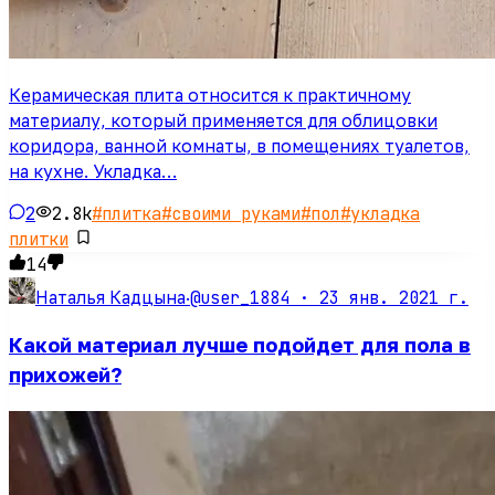
Керамическая плита относится к практичному
материалу, который применяется для облицовки
коридора, ванной комнаты, в помещениях туалетов,
на кухне. Укладка…
2
2.8k
#
плитка
#
своими руками
#
пол
#
укладка
плитки
14
@user_1884 ·
23 янв. 2021 г.
Наталья Кадцына
·
Какой материал лучше подойдет для пола в
прихожей?