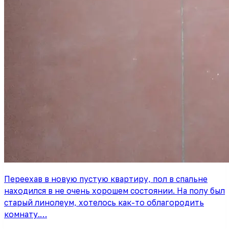
Переехав в новую пустую квартиру, пол в спальне
находился в не очень хорошем состоянии. На полу был
старый линолеум, хотелось как-то облагородить
комнату.…