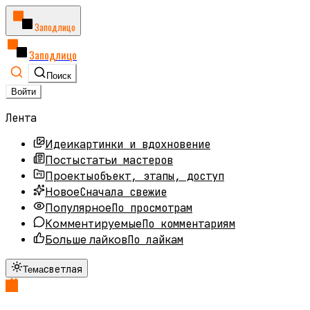
Заподлицо
Заподлицо
Поиск
Войти
Лента
картинки и вдохновение
Идеи
статьи мастеров
Посты
объект, этапы, доступ
Проекты
Сначала свежие
Новое
По просмотрам
Популярное
По комментариям
Комментируемые
По лайкам
Больше лайков
светлая
Тема