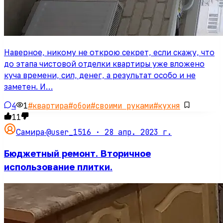
Наверное, никому не открою секрет, если скажу, что
до этапа чистовой отделки квартиры уже вложено
куча времени, сил, денег, а результат особо и не
заметен. И…
4
1
#
квартира
#
обои
#
своими руками
#
кухня
11
@user_1516 ·
28 апр. 2023 г.
Самира
·
Бюджетный ремонт. Вторичное
использование плитки.