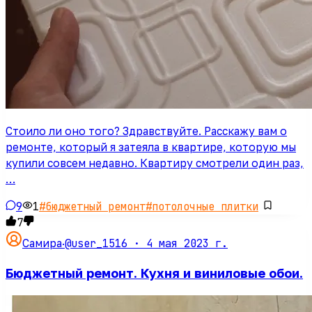
Стоило ли оно того? Здравствуйте. Расскажу вам о
ремонте, который я затеяла в квартире, которую мы
купили совсем недавно. Квартиру смотрели один раз,
…
9
1
#
бюджетный ремонт
#
потолочные плитки
7
@user_1516 ·
4 мая 2023 г.
Самира
·
Бюджетный ремонт. Кухня и виниловые обои.