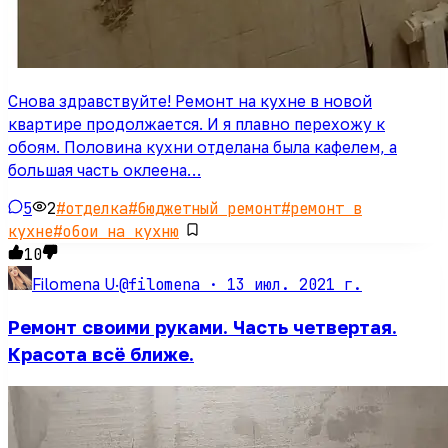
Снова здравствуйте! Ремонт на кухне в новой
квартире продолжается. И я плавно перехожу к
обоям. Половина кухни отделана была кафелем, а
большая часть оклеена…
5
2
#
отделка
#
бюджетный ремонт
#
ремонт в
кухне
#
обои на кухню
10
@filomena ·
13 июл. 2021 г.
Filomena U
·
Ремонт своими руками. Часть четвертая.
Красота всё ближе.