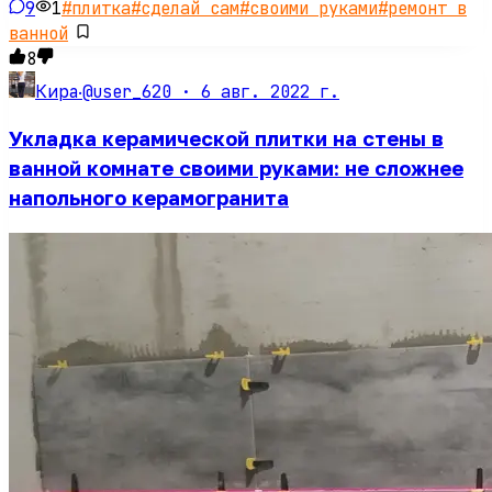
9
1
#
плитка
#
сделай сам
#
своими руками
#
ремонт в
ванной
8
@user_620 ·
6 авг. 2022 г.
Кира
·
Укладка керамической плитки на стены в
ванной комнате своими руками: не сложнее
напольного керамогранита