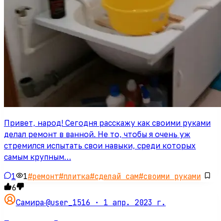
Привет, народ! Сегодня расскажу как своими руками
делал ремонт в ванной. Не то, чтобы я очень уж
стремился испытать свои навыки, среди которых
самым крупным…
1
1
#
ремонт
#
плитка
#
сделай сам
#
своими руками
6
@user_1516 ·
1 апр. 2023 г.
Самира
·