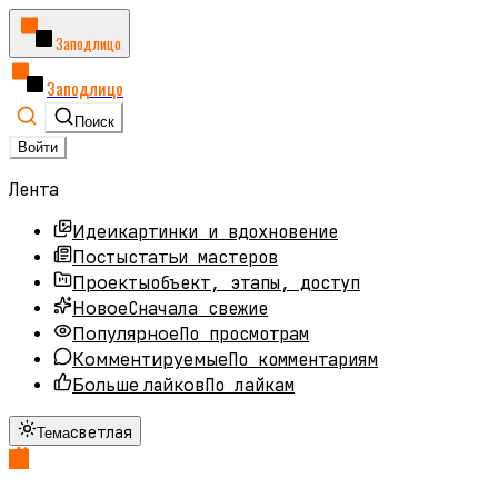
Заподлицо
Заподлицо
Поиск
Войти
Лента
картинки и вдохновение
Идеи
статьи мастеров
Посты
объект, этапы, доступ
Проекты
Сначала свежие
Новое
По просмотрам
Популярное
По комментариям
Комментируемые
По лайкам
Больше лайков
светлая
Тема