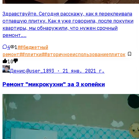
Здравствуйте. Сегодня расскажу, как я переклеивала
отпавшую плитку. Как я уже говорила, после покупки
квартиры, мы обнаружили, что нужен срочный
ремонт.…
4
1
#
#бюджетный
ремонт
#
#плитки
#
#вторичноеиспользованиеплиток
10
@user_1893 ·
21 янв. 2021 г.
Денис
·
Ремонт "микрокухни" за 3 копейки