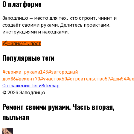
О платформе
Заподлицо — место для тех, кто строит, чинит и
создаёт своими руками. Делитесь проектами,
инструкциями и находками.
Написать пост
Популярные теги
#
своими руками
143
#
загородный
дом
86
#
ремонт
70
#
участок
60
#
строительство
57
#
дом
54
#
в
Соглашение
Теги
Sitemap
© 2026 Заподлицо
Ремонт своими руками. Часть вторая,
пыльная