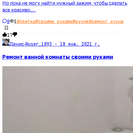
Но пока не могу найти нужный зажим, чтобы сделать
все красиво.…
0
1
#
плитка
#
своими руками
#
кухня
#
ремонт кухни
17
@user_1893 ·
18 янв. 2021 г.
Денис
·
Ремонт ванной комнаты своими руками