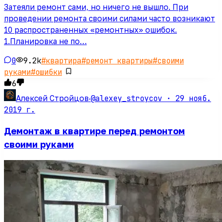
Затеяли ремонт сами, но ничего не вышло. При
проведении ремонта своими силами часто возникают
10 распространенных «ремонтных» ошибок.
1.Планировка не по…
0
9.2k
#
квартира
#
ремонт квартиры
#
своими
руками
#
ошибки
6
@alexey_stroycov ·
29 нояб.
Алексей Стройцов
·
2019 г.
Демонтаж в квартире перед ремонтом
своими руками