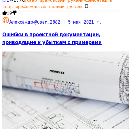
1
1.7k
#
квартира
#
своими руками
#
Демонтаж в
квартире
#
демонтаж своими руками
19
@user_2862 ·
5 мая 2021 г.
Александр
·
Ошибки в проектной документации,
приводящие к убыткам с примерами