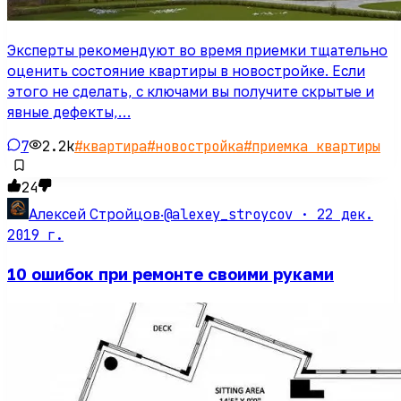
Эксперты рекомендуют во время приемки тщательно
оценить состояние квартиры в новостройке. Если
этого не сделать, с ключами вы получите скрытые и
явные дефекты,…
7
2.2k
#
квартира
#
новостройка
#
приемка квартиры
24
@alexey_stroycov ·
22 дек.
Алексей Стройцов
·
2019 г.
10 ошибок при ремонте своими руками