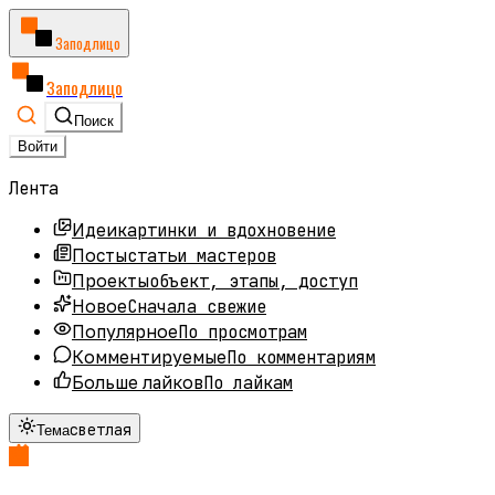
Заподлицо
Заподлицо
Поиск
Войти
Лента
картинки и вдохновение
Идеи
статьи мастеров
Посты
объект, этапы, доступ
Проекты
Сначала свежие
Новое
По просмотрам
Популярное
По комментариям
Комментируемые
По лайкам
Больше лайков
светлая
Тема