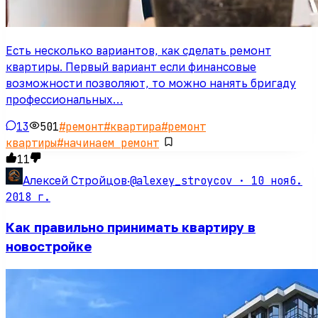
Есть несколько вариантов, как сделать ремонт
квартиры. Первый вариант если финансовые
возможности позволяют, то можно нанять бригаду
профессиональных…
13
501
#
ремонт
#
квартира
#
ремонт
квартиры
#
начинаем ремонт
11
@alexey_stroycov ·
10 нояб.
Алексей Стройцов
·
2018 г.
Как правильно принимать квартиру в
новостройке