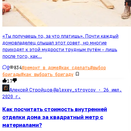
«Ты получаешь то, за что платишь». Почти каждый
домовладелец слышал этот совет, но многие
приходят к этой мудрости трудным путём – лишь
после того, как…
0
834
#
ремонт в доме
#
как сделать
#
выбор
бригады
#
как выбрать бригаду
17
@alexey_stroycov ·
26 июл.
Алексей Стройцов
·
2020 г.
Как посчитать стоимость внутренней
отделки дома за квадратный метр с
материалами?