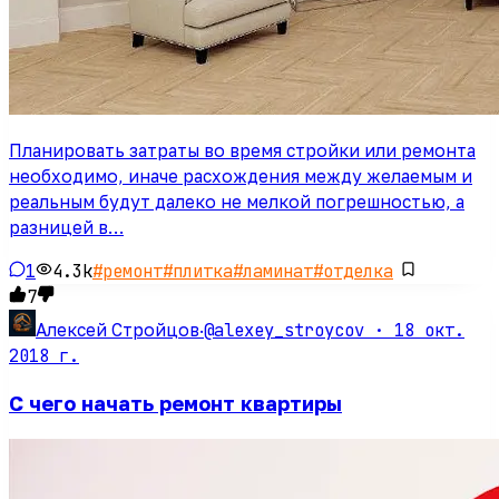
Планировать затраты во время стройки или ремонта
необходимо, иначе расхождения между желаемым и
реальным будут далеко не мелкой погрешностью, а
разницей в…
1
4.3k
#
ремонт
#
плитка
#
ламинат
#
отделка
7
@alexey_stroycov ·
18 окт.
Алексей Стройцов
·
2018 г.
С чего начать ремонт квартиры