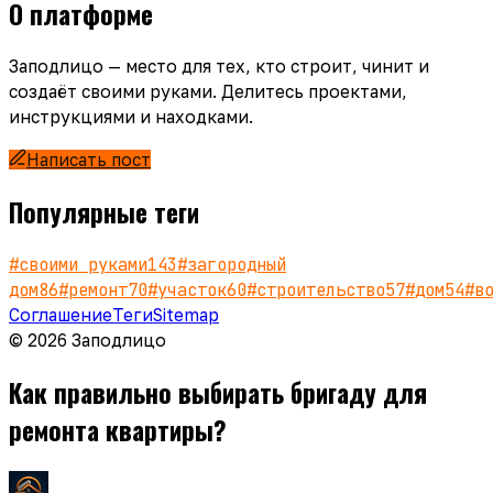
О платформе
Заподлицо — место для тех, кто строит, чинит и
создаёт своими руками. Делитесь проектами,
инструкциями и находками.
Написать пост
Популярные теги
#
своими руками
143
#
загородный
дом
86
#
ремонт
70
#
участок
60
#
строительство
57
#
дом
54
#
в
Соглашение
Теги
Sitemap
© 2026 Заподлицо
Как правильно выбирать бригаду для
ремонта квартиры?