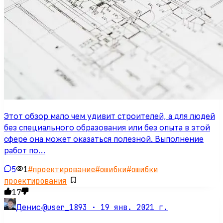
Этот обзор мало чем удивит строителей, а для людей
без специального образования или без опыта в этой
сфере она может оказаться полезной. Выполнение
работ по…
5
1
#
проектирование
#
ошибки
#
ошибки
проектирования
17
@user_1893 ·
19 янв. 2021 г.
Денис
·