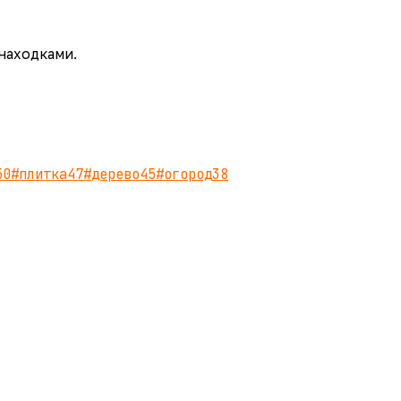
 находками.
50
#
плитка
47
#
дерево
45
#
огород
38