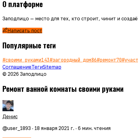
О платформе
Заподлицо — место для тех, кто строит, чинит и созд
Написать пост
Популярные теги
#
своими руками
143
#
загородный дом
86
#
ремонт
70
#
учас
Соглашение
Теги
Sitemap
© 2026 Заподлицо
Ремонт ванной комнаты своими руками
Денис
@
user_1893
·
18 января 2021 г.
·
6
мин. чтения