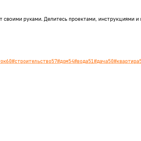
аёт своими руками. Делитесь проектами, инструкциями и
ток
60
#
строительство
57
#
дом
54
#
вода
51
#
дача
50
#
квартира