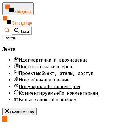
Заподлицо
Заподлицо
Поиск
Войти
Лента
картинки и вдохновение
Идеи
статьи мастеров
Посты
объект, этапы, доступ
Проекты
Сначала свежие
Новое
По просмотрам
Популярное
По комментариям
Комментируемые
По лайкам
Больше лайков
светлая
Тема