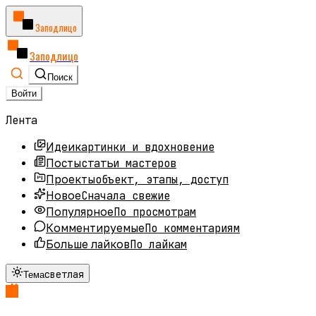
Заподлицо
Заподлицо
Поиск
Войти
Лента
картинки и вдохновение
Идеи
статьи мастеров
Посты
объект, этапы, доступ
Проекты
Сначала свежие
Новое
По просмотрам
Популярное
По комментариям
Комментируемые
По лайкам
Больше лайков
светлая
Тема