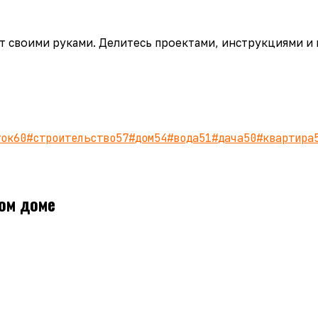
аёт своими руками. Делитесь проектами, инструкциями и
ток
60
#
строительство
57
#
дом
54
#
вода
51
#
дача
50
#
квартира
ом доме