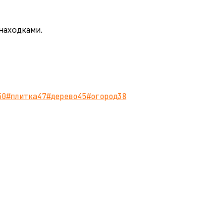
 находками.
50
#
плитка
47
#
дерево
45
#
огород
38