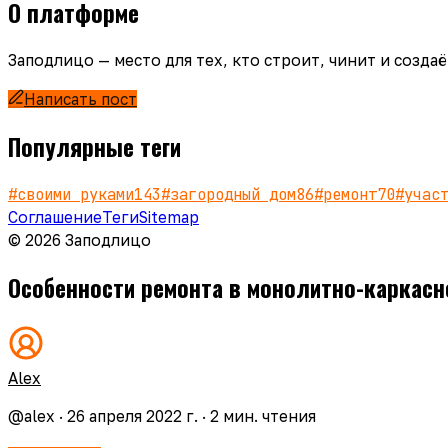
О платформе
Заподлицо — место для тех, кто строит, чинит и созд
Написать пост
Популярные теги
#
своими руками
143
#
загородный дом
86
#
ремонт
70
#
учас
Соглашение
Теги
Sitemap
© 2026 Заподлицо
Особенности ремонта в монолитно-каркасн
Alex
@
alex
·
26 апреля 2022 г.
·
2
мин. чтения