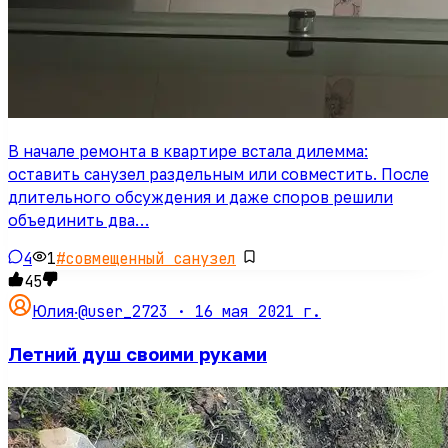
В начале ремонта в квартире встала дилемма:
оставить санузел раздельным или совместить. После
длительного обсуждения и даже споров решили
объединить два…
4
1
#
совмещенный санузел
45
@user_2723 ·
16 мая 2021 г.
Юлия
·
Летний душ своими руками