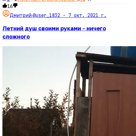
16
@user_1832 ·
7 окт. 2021 г.
Дмитрий
·
Летний душ своими руками - ничего
сложного