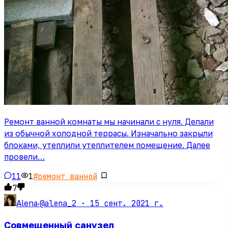
Ремонт ванной комнаты мы начинали с нуля. Делали
из обычной холодной террасы. Изначально закрыли
блоками, утеплили утеплителем помещение. Далее
провели…
11
1
#
ремонт ванной
7
@alena_2 ·
15 сент. 2021 г.
Alena
·
Совмещенный санузел