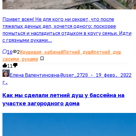
Привет всем! Не для кого ни секрет, что после
тяжелых дачных дел, хочется одного: поскорее
помыться и насладиться отдыхом в кругу семьи. Идти
с грязными руками…
16
2
#
душевая кабина
#
Летний душ
#
летний душ
своими руками
11
@user_2720 ·
19 февр. 2022
Елена Валентиновна
·
г.
Как мы сделали летний душ у бассейна на
участке загородного дома