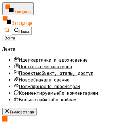
Заподлицо
Заподлицо
Поиск
Войти
Лента
картинки и вдохновение
Идеи
статьи мастеров
Посты
объект, этапы, доступ
Проекты
Сначала свежие
Новое
По просмотрам
Популярное
По комментариям
Комментируемые
По лайкам
Больше лайков
светлая
Тема