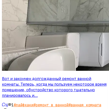
Вот и закончен долгожданный ремонт ванной
комнаты. Теперь, когда мы пользуем некоторое время
помещение, обустройство которого тщательно
планировалось и…
4
1
#
лайфхаки
#
ремонт в ванной
#
ванная комната