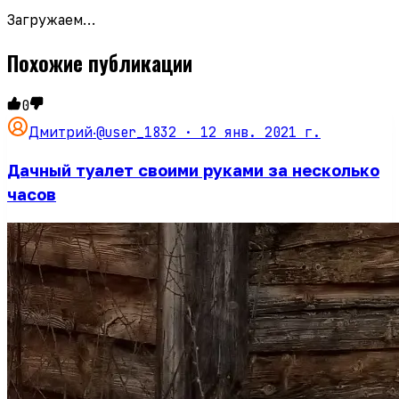
Загружаем…
Похожие публикации
0
@user_1832 ·
12 янв. 2021 г.
Дмитрий
·
Дачный туалет своими руками за несколько
часов