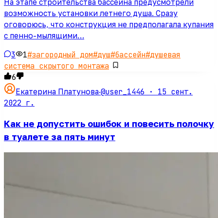
На этапе строительства бассейна предусмотрели
возможность установки летнего душа. Сразу
оговорюсь, что конструкция не предполагала купания
с пенно-мылящими…
3
1
#
загородный дом
#
душ
#
бассейн
#
душевая
система скрытого монтажа
6
@user_1446 ·
15 сент.
Екатерина Платунова
·
2022 г.
Как не допустить ошибок и повесить полочку
в туалете за пять минут