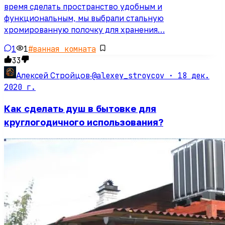
время сделать пространство удобным и
функциональным, мы выбрали стальную
хромированную полочку для хранения…
1
1
#
ванная комната
33
@alexey_stroycov ·
18 дек.
Алексей Стройцов
·
2020 г.
Как сделать душ в бытовке для
круглогодичного использования?