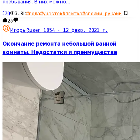
пребывания. В них можно…
0
3.8k
#
вода
#
участок
#
плитка
#
своими руками
23
@user_1854 ·
12 февр. 2021 г.
Игорь
·
Окончание ремонта небольшой ванной
комнаты. Недостатки и преимущества