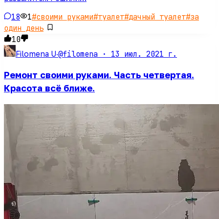
18
1
#
своими руками
#
туалет
#
дачный туалет
#
за
один день
10
@filomena ·
13 июл. 2021 г.
Filomena U
·
Ремонт своими руками. Часть четвертая.
Красота всё ближе.