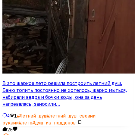
В это жаркое лето решила построить летний душ.
Баню топить постоянно не хотелось, жарко мыться,
набирали ведра и бочки воды, она за день
нагревалась, заносили…
4
1
#
Летний душ
#
летний душ своими
руками
#
лето
#
душ из поддонов
20