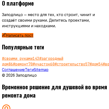
О платформе
Заподлицо — место для тех, кто строит, чинит и
создаёт своими руками. Делитесь проектами,
инструкциями и находками.
Написать пост
Популярные теги
#
своими руками
143
#
загородный
дом
86
#
ремонт
70
#
участок
60
#
строительство
57
#
дом
54
#
в
Соглашение
Теги
Sitemap
© 2026 Заподлицо
Временное решение для душевой во время
ремонта дома