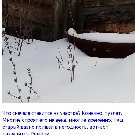
Что сначала ставится на участке? Конечно, туалет.
Многие строят его на века, многие временно. Наш
старый давно пришел в негодность, вот-вот
развалится. Решили…