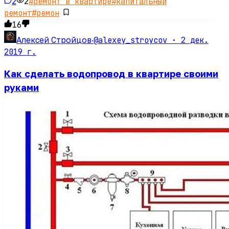
2
2
#
ремонт в квартире
#
капитальный
ремонт
#
ремон
16
@alexey_stroycov ·
2 дек.
Алексей Стройцов
·
2019 г.
Как сделать водопровод в квартире своими
руками