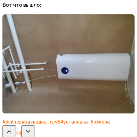
Вот что вышло:
#
бойлер
#
разводка труб
#
установка бойлера
14