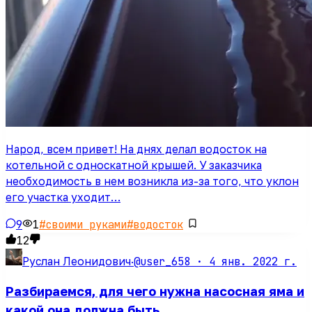
Народ, всем привет! На днях делал водосток на
котельной с односкатной крышей. У заказчика
необходимость в нем возникла из-за того, что уклон
его участка уходит…
9
1
#
своими руками
#
водосток
12
@user_658 ·
4 янв. 2022 г.
Руслан Леонидович
·
Разбираемся, для чего нужна насосная яма и
какой она должна быть