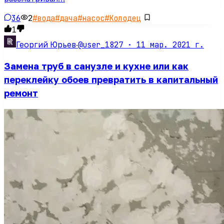
36
2
#
вода
#
дача
#
насос
#
Колодец
1
@user_1827 ·
11 мар. 2021 г.
Георгий Юрьев
·
Замена труб в санузле и кухне или как
переклейку обоев превратить в капитальный
ремонт