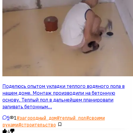
Поделюсь опытом укладки теплого водяного пола в
нашем доме. Монтаж производили на бетонную
основу. Теплый пол в дальнейшем планировали
заливать бетонным…
5
1
#
загородный дом
#
теплый пол
#
своими
руками
#
строительство
4