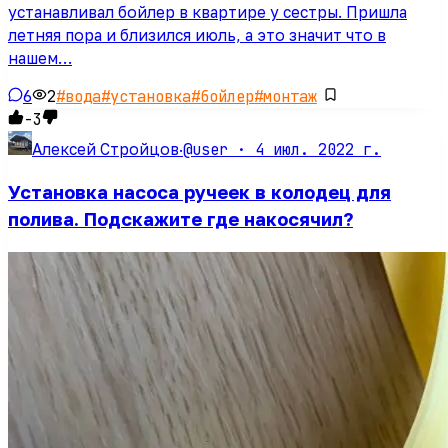
устанавливал бойлер в квартире у сестры. Пришла
летняя пора и близился июль, а это значит что в
нашем…
6
2
#
вода
#
установка
#
бойлер
#
монтаж
-3
@user ·
4 июл. 2022 г.
Алексей Стройцов
·
Установка насоса ручеек в колодец для
полива. Подскажите где накосячил?