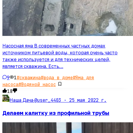
Насосная яма В современных частных домах
источником питьевой воды, которая очень часто
также используется и для технических целей,
является скважина. Есть…
9
1
#
скважина
#
вода в доме
#
Яма для
насоса
#
Водяной насос
18
@user_4403 ·
25 мая 2022 г.
Наша Дача
·
Делаем калитку из профильной трубы