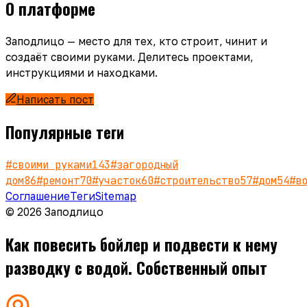
О платформе
Заподлицо — место для тех, кто строит, чинит и
создаёт своими руками. Делитесь проектами,
инструкциями и находками.
Написать пост
Популярные теги
#
своими руками
143
#
загородный
дом
86
#
ремонт
70
#
участок
60
#
строительство
57
#
дом
54
#
в
Соглашение
Теги
Sitemap
© 2026 Заподлицо
Как повесить бойлер и подвести к нему
разводку с водой. Собственный опыт