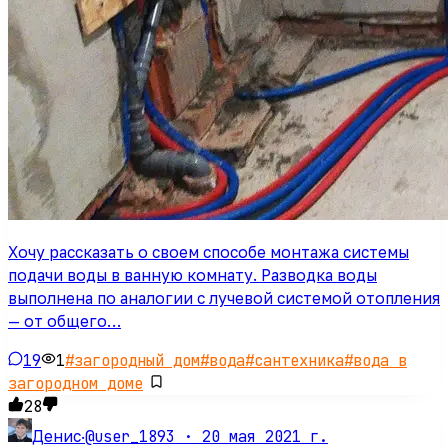
Хочу рассказать о своем способе монтажа системы
подачи воды в ванную комнату. Разводка воды
выполнена по аналогии с лучевой системой отопления
— от общего…
19
1
#
загородный дом
#
вода
#
сантехника
#
вода в
загородном доме
28
@user_1893 ·
20 мая 2021 г.
Денис
·