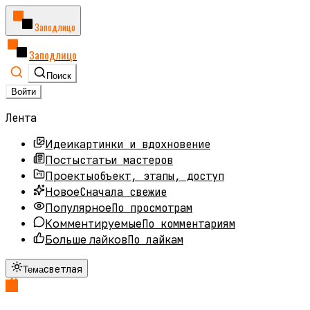
Заподлицо
Заподлицо
Поиск
Войти
Лента
картинки и вдохновение
Идеи
статьи мастеров
Посты
объект, этапы, доступ
Проекты
Сначала свежие
Новое
По просмотрам
Популярное
По комментариям
Комментируемые
По лайкам
Больше лайков
светлая
Тема