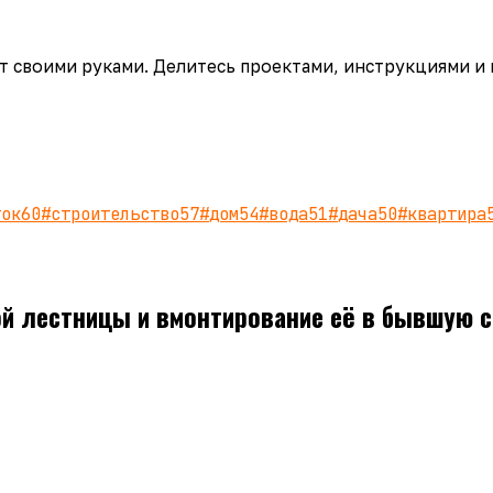
аёт своими руками. Делитесь проектами, инструкциями и
ток
60
#
строительство
57
#
дом
54
#
вода
51
#
дача
50
#
квартира
й лестницы и вмонтирование её в бывшую с