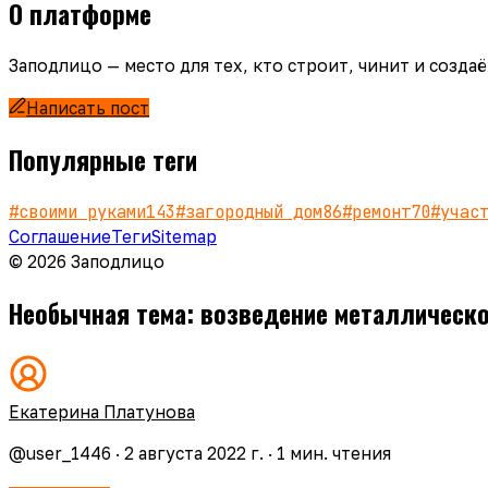
О платформе
Заподлицо — место для тех, кто строит, чинит и созд
Написать пост
Популярные теги
#
своими руками
143
#
загородный дом
86
#
ремонт
70
#
учас
Соглашение
Теги
Sitemap
© 2026 Заподлицо
Необычная тема: возведение металлическо
Екатерина Платунова
@
user_1446
·
2 августа 2022 г.
·
1
мин. чтения