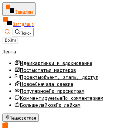
Заподлицо
Заподлицо
Поиск
Войти
Лента
картинки и вдохновение
Идеи
статьи мастеров
Посты
объект, этапы, доступ
Проекты
Сначала свежие
Новое
По просмотрам
Популярное
По комментариям
Комментируемые
По лайкам
Больше лайков
светлая
Тема