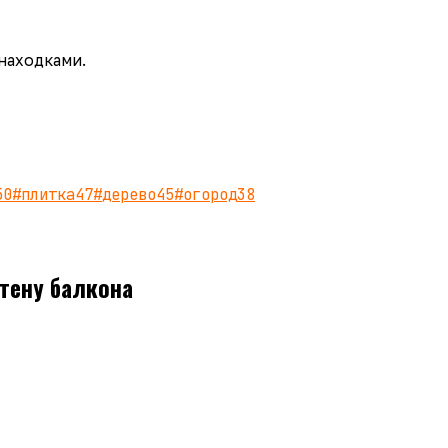
 находками.
50
#
плитка
47
#
дерево
45
#
огород
38
тену балкона