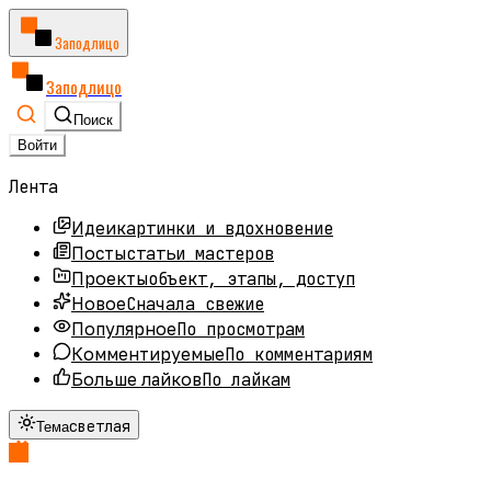
Заподлицо
Заподлицо
Поиск
Войти
Лента
картинки и вдохновение
Идеи
статьи мастеров
Посты
объект, этапы, доступ
Проекты
Сначала свежие
Новое
По просмотрам
Популярное
По комментариям
Комментируемые
По лайкам
Больше лайков
светлая
Тема