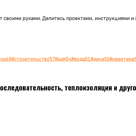
аёт своими руками. Делитесь проектами, инструкциями и
ток
60
#
строительство
57
#
дом
54
#
вода
51
#
дача
50
#
квартира
Последовательность, теплоизоляция и друг