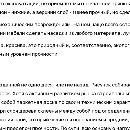
его эксплуатации, не приемлет мытье влажной тряпко
лои - нижние, а верхний слой - менее прочный, но сд
 механическим повреждениям. На нем чаще всего ост
ии мебели сделать насадки из любого материала, луч
, красива, это природный и, соответственно, экологи
чным уровнем прочности.
зданной не одно десятилетие назад. Рисунок собирае
 реек. Хотя с активным развитием рынка строительн
 собой паркетная доска по своим техническим характ
ри слоя дерева склеены между собой под определенны
ний слой, который является основанием и средний, 
 пределом прочности. По сути, всю основную нагруз