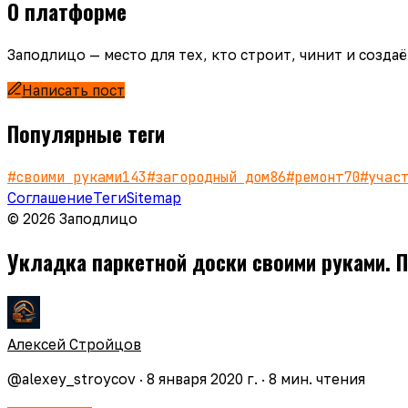
О платформе
Заподлицо — место для тех, кто строит, чинит и созд
Написать пост
Популярные теги
#
своими руками
143
#
загородный дом
86
#
ремонт
70
#
учас
Соглашение
Теги
Sitemap
© 2026 Заподлицо
Укладка паркетной доски своими руками. 
Алексей Стройцов
@
alexey_stroycov
·
8 января 2020 г.
·
8
мин. чтения