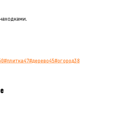
 находками.
50
#
плитка
47
#
дерево
45
#
огород
38
ое