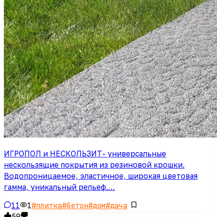
ИГРОПОЛ и НЕСКОЛЬЗИТ- универсальные
нескользящие покрытия из резиновой крошки.
Водопроницаемое, эластичное, широкая цветовая
гамма, уникальный рельеф.…
11
1
#
плитка
#
бетон
#
дом
#
дача
59