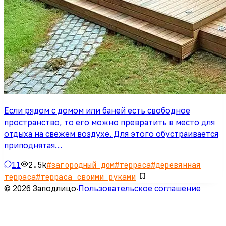
Если рядом с домом или баней есть свободное
пространство, то его можно превратить в место для
отдыха на свежем воздухе. Для этого обустраивается
приподнятая…
11
2.5k
#
загородный дом
#
терраса
#
деревянная
терраса
#
терраса своими руками
© 2026 Заподлицо
·
Пользовательское соглашение