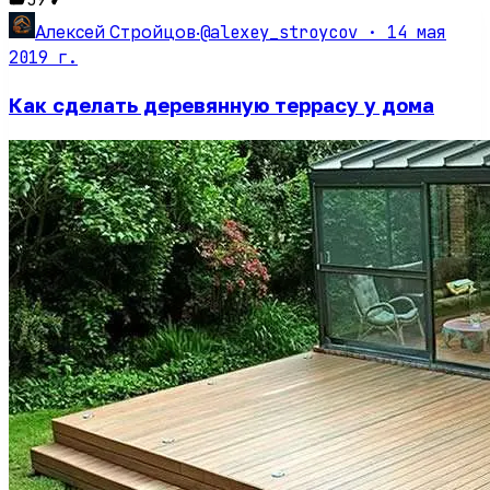
@alexey_stroycov ·
14 мая
Алексей Стройцов
·
2019 г.
Как сделать деревянную террасу у дома