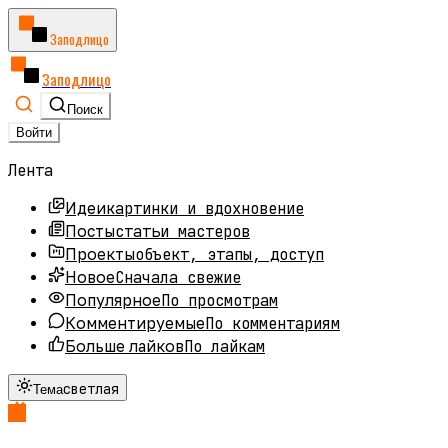
Заподлицо
Заподлицо
Поиск
Войти
Лента
картинки и вдохновение
Идеи
статьи мастеров
Посты
объект, этапы, доступ
Проекты
Сначала свежие
Новое
По просмотрам
Популярное
По комментариям
Комментируемые
По лайкам
Больше лайков
светлая
Тема