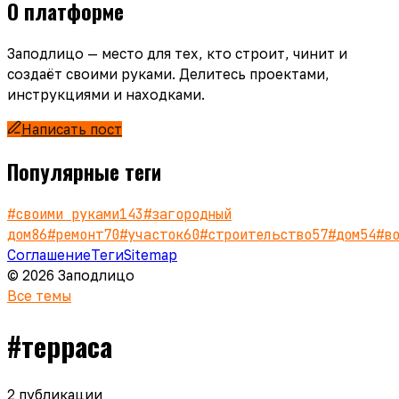
О платформе
Заподлицо — место для тех, кто строит, чинит и
создаёт своими руками. Делитесь проектами,
инструкциями и находками.
Написать пост
Популярные теги
#
своими руками
143
#
загородный
дом
86
#
ремонт
70
#
участок
60
#
строительство
57
#
дом
54
#
в
Соглашение
Теги
Sitemap
© 2026 Заподлицо
Все темы
#
терраса
2
публикации