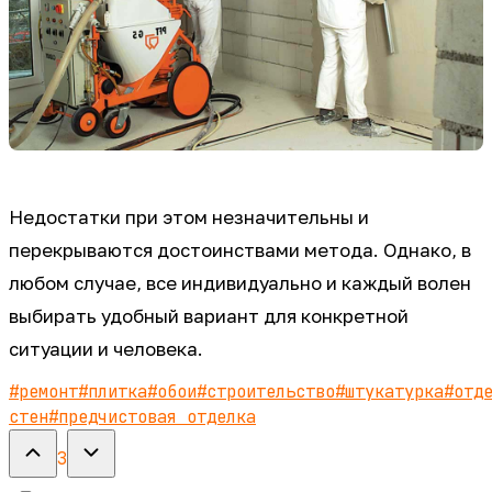
Недостатки при этом незначительны и
перекрываются достоинствами метода. Однако, в
любом случае, все индивидуально и каждый волен
выбирать удобный вариант для конкретной
ситуации и человека.
#
ремонт
#
плитка
#
обои
#
строительство
#
штукатурка
#
отд
стен
#
предчистовая отделка
3