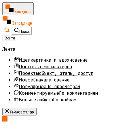
Заподлицо
Заподлицо
Поиск
Войти
Лента
картинки и вдохновение
Идеи
статьи мастеров
Посты
объект, этапы, доступ
Проекты
Сначала свежие
Новое
По просмотрам
Популярное
По комментариям
Комментируемые
По лайкам
Больше лайков
светлая
Тема