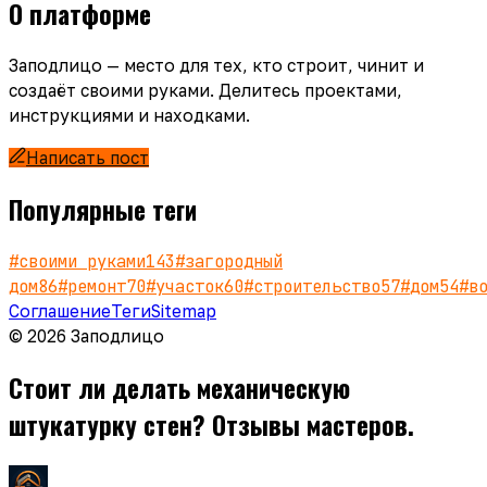
О платформе
Заподлицо — место для тех, кто строит, чинит и
создаёт своими руками. Делитесь проектами,
инструкциями и находками.
Написать пост
Популярные теги
#
своими руками
143
#
загородный
дом
86
#
ремонт
70
#
участок
60
#
строительство
57
#
дом
54
#
в
Соглашение
Теги
Sitemap
© 2026 Заподлицо
Стоит ли делать механическую
штукатурку стен? Отзывы мастеров.