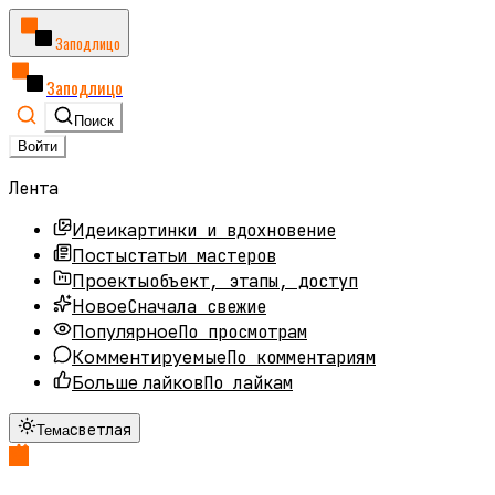
Заподлицо
Заподлицо
Поиск
Войти
Лента
картинки и вдохновение
Идеи
статьи мастеров
Посты
объект, этапы, доступ
Проекты
Сначала свежие
Новое
По просмотрам
Популярное
По комментариям
Комментируемые
По лайкам
Больше лайков
светлая
Тема