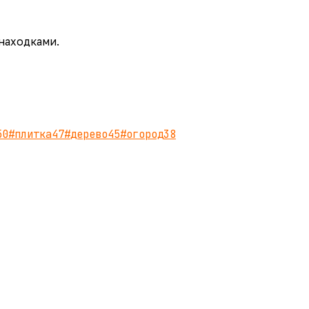
 находками.
50
#
плитка
47
#
дерево
45
#
огород
38