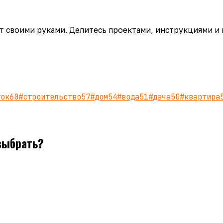
аёт своими руками. Делитесь проектами, инструкциями и
ток
60
#
строительство
57
#
дом
54
#
вода
51
#
дача
50
#
квартира
выбрать?