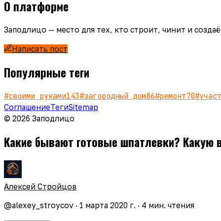
О платформе
Заподлицо — место для тех, кто строит, чинит и созд
Написать пост
Популярные теги
#
своими руками
143
#
загородный дом
86
#
ремонт
70
#
учас
Соглашение
Теги
Sitemap
© 2026 Заподлицо
Какие бывают готовые шпатлевки? Какую 
Алексей Стройцов
@
alexey_stroycov
·
1 марта 2020 г.
·
4
мин. чтения