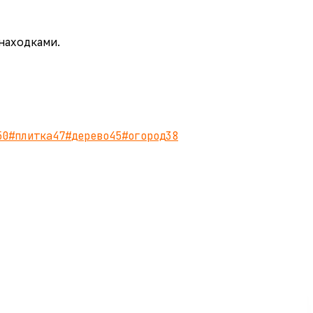
 находками.
50
#
плитка
47
#
дерево
45
#
огород
38