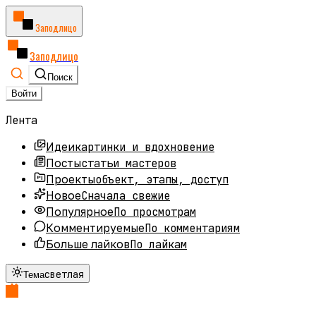
Заподлицо
Заподлицо
Поиск
Войти
Лента
картинки и вдохновение
Идеи
статьи мастеров
Посты
объект, этапы, доступ
Проекты
Сначала свежие
Новое
По просмотрам
Популярное
По комментариям
Комментируемые
По лайкам
Больше лайков
светлая
Тема