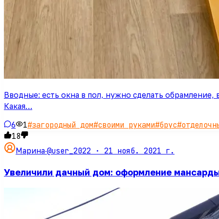
Вводные: есть окна в пол, нужно сделать обрамление, 
Какая…
6
1
#
загородный дом
#
своими руками
#
брус
#
отделочн
18
@user_2022 ·
21 нояб. 2021 г.
Марина
·
Увеличили дачный дом: оформление мансарды