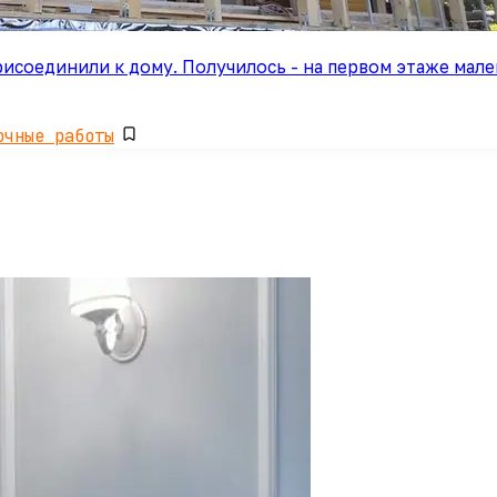
соединили к дому. Получилось - на первом этаже мален
очные работы