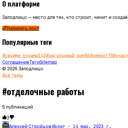
О платформе
Заподлицо — место для тех, кто строит, чинит и созд
Написать пост
Популярные теги
#
своими руками
143
#
загородный дом
86
#
ремонт
70
#
учас
Соглашение
Теги
Sitemap
© 2026 Заподлицо
Все темы
#
отделочные работы
5
публикаций
3
@user ·
14 мар. 2023 г.
Алексей Стройцов
·