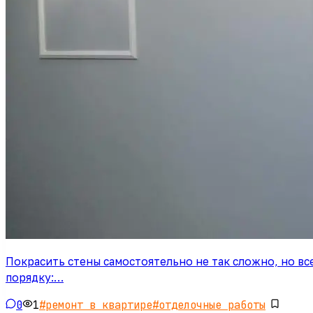
Покрасить стены самостоятельно не так сложно, но вс
порядку:…
0
1
#
ремонт в квартире
#
отделочные работы