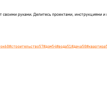
аёт своими руками. Делитесь проектами, инструкциями и
ток
60
#
строительство
57
#
дом
54
#
вода
51
#
дача
50
#
квартира