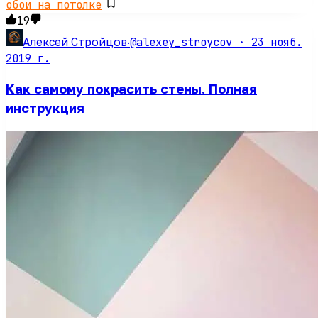
обои на потолке
19
@alexey_stroycov ·
23 нояб.
Алексей Стройцов
·
2019 г.
Как самому покрасить стены. Полная
инструкция