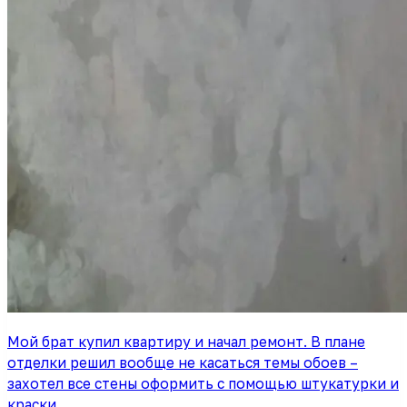
Мой брат купил квартиру и начал ремонт. В плане
отделки решил вообще не касаться темы обоев –
захотел все стены оформить с помощью штукатурки и
краски.…