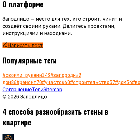
О платформе
Заподлицо — место для тех, кто строит, чинит и
создаёт своими руками. Делитесь проектами,
инструкциями и находками.
Написать пост
Популярные теги
#
своими руками
143
#
загородный
дом
86
#
ремонт
70
#
участок
60
#
строительство
57
#
дом
54
#
в
Соглашение
Теги
Sitemap
© 2026 Заподлицо
4 способа разнообразить стены в
квартире