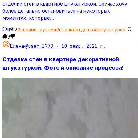
отделки стен в квартире штукатуркой. Сейчас хочу
более детально остановиться на некоторых
моментах, которые…
0
2
#
своими руками
#
стены
#
отделка
#
штукатурка
9
@user_1778 ·
10 февр. 2021 г.
Елена
·
Отделка стен в квартире декоративной
штукатуркой. Фото и описание процесса!