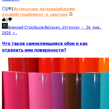
3
1
#
отделочные материалы
#
своими
руками
#
стены
#
ремонт в квартире
3
@alexey_stroycov ·
26 янв.
Алексей Стройцов
·
2020 г.
Что такое самоклеящиеся обои и как
отделать ими поверхности?