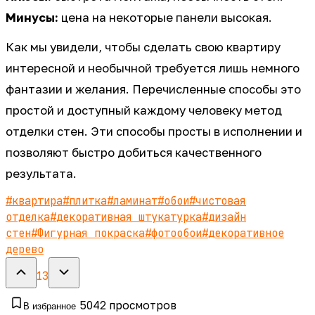
Минусы:
цена на некоторые панели высокая.
Как мы увидели, чтобы сделать свою квартиру
интересной и необычной требуется лишь немного
фантазии и желания. Перечисленные способы это
простой и доступный каждому человеку метод
отделки стен. Эти способы просты в исполнении и
позволяют быстро добиться качественного
результата.
#
квартира
#
плитка
#
ламинат
#
обои
#
чистовая
отделка
#
декоративная штукатурка
#
дизайн
стен
#
Фигурная покраска
#
фотообои
#
декоративное
дерево
13
5042
просмотров
В избранное