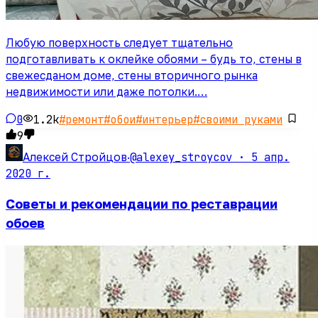
Любую поверхность следует тщательно
подготавливать к оклейке обоями – будь то, стены в
свежесданом доме, стены вторичного рынка
недвижимости или даже потолки.…
0
1.2k
#
ремонт
#
обои
#
интерьер
#
своими руками
9
@alexey_stroycov ·
5 апр.
Алексей Стройцов
·
2020 г.
Советы и рекомендации по реставрации
обоев