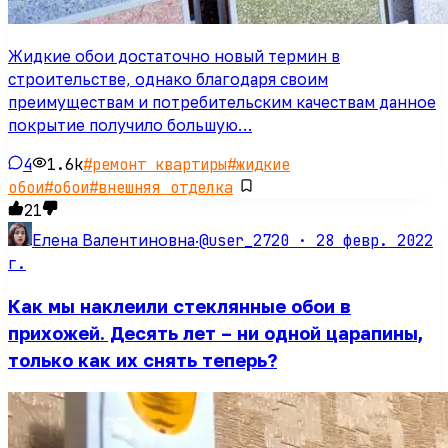
Жидкие обои достаточно новый термин в
строительстве, однако благодаря своим
преимуществам и потребительским качествам данное
покрытие получило большую…
4
1.6k
#
ремонт квартиры
#
жидкие
обои
#
обои
#
внешняя отделка
21
@user_2720 ·
28 февр. 2022
Елена Валентиновна
·
г.
Как мы наклеили стеклянные обои в
прихожей. Десять лет – ни одной царапины,
только как их снять теперь?