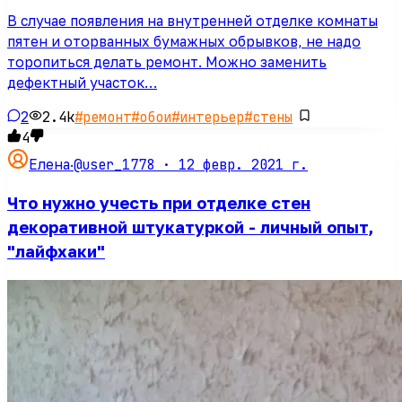
В случае появления на внутренней отделке комнаты
пятен и оторванных бумажных обрывков, не надо
торопиться делать ремонт. Можно заменить
дефектный участок…
2
2.4k
#
ремонт
#
обои
#
интерьер
#
стены
4
@user_1778 ·
12 февр. 2021 г.
Елена
·
Что нужно учесть при отделке стен
декоративной штукатуркой - личный опыт,
"лайфхаки"