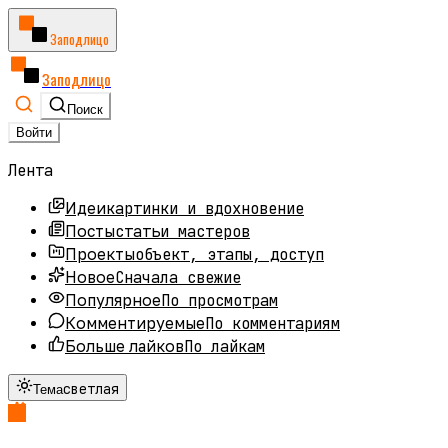
Заподлицо
Заподлицо
Поиск
Войти
Лента
картинки и вдохновение
Идеи
статьи мастеров
Посты
объект, этапы, доступ
Проекты
Сначала свежие
Новое
По просмотрам
Популярное
По комментариям
Комментируемые
По лайкам
Больше лайков
светлая
Тема