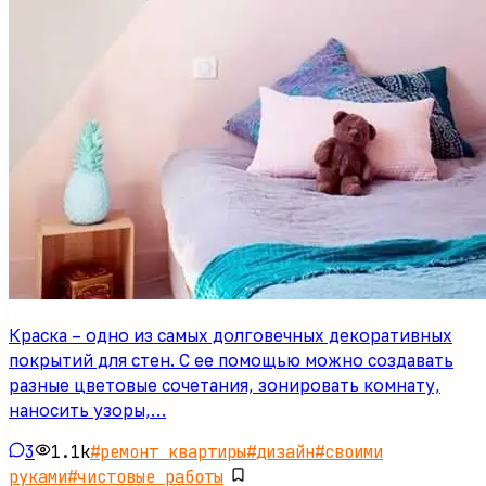
Краска – одно из самых долговечных декоративных
покрытий для стен. С ее помощью можно создавать
разные цветовые сочетания, зонировать комнату,
наносить узоры,…
3
1.1k
#
ремонт квартиры
#
дизайн
#
своими
руками
#
чистовые работы