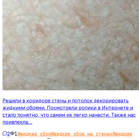
Решили в коридоре стены и потолок декорировать
жидкими обоями. Посмотрели ролики в Интернете и
стало понятно, что самим их легко нанести. Также нас
привлекла…
2
1
#
жидкие обои
#
жидкие обои на стенах
#
жидкие