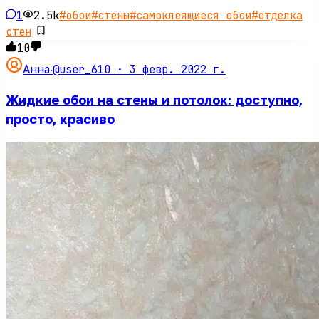
1
2.5k
#
обои
#
стены
#
самоклеящиеся обои
#
отделка
стен
10
@user_610 ·
3 февр. 2022 г.
Анна
·
Жидкие обои на стены и потолок: доступно,
просто, красиво