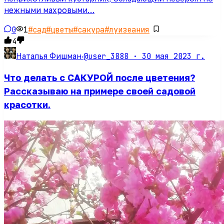
нежными махровыми…
0
1
#
сад
#
цветы
#
сакура
#
луизеания
4
@user_3888 ·
30 мая 2023 г.
Наталья Фишман
·
Что делать с САКУРОЙ после цветения?
Рассказываю на примере своей садовой
красотки.