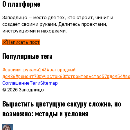
О платформе
Заподлицо — место для тех, кто строит, чинит и
создаёт своими руками. Делитесь проектами,
инструкциями и находками.
Написать пост
Популярные теги
#
своими руками
143
#
загородный
дом
86
#
ремонт
70
#
участок
60
#
строительство
57
#
дом
54
#
в
Соглашение
Теги
Sitemap
© 2026 Заподлицо
Вырастить цветущую сакуру сложно, но
возможно: методы и условия