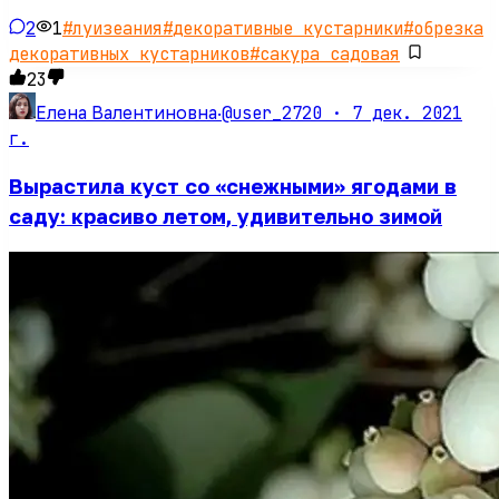
2
1
#
луизеания
#
декоративные кустарники
#
обрезка
декоративных кустарников
#
сакура садовая
23
@user_2720 ·
7 дек. 2021
Елена Валентиновна
·
г.
Вырастила куст со «снежными» ягодами в
саду: красиво летом, удивительно зимой