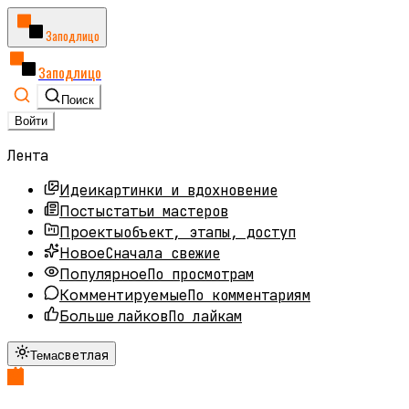
Заподлицо
Заподлицо
Поиск
Войти
Лента
картинки и вдохновение
Идеи
статьи мастеров
Посты
объект, этапы, доступ
Проекты
Сначала свежие
Новое
По просмотрам
Популярное
По комментариям
Комментируемые
По лайкам
Больше лайков
светлая
Тема