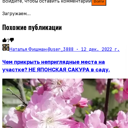
Войдите, чтобы оставить комментарий
Войти
Загружаем…
Похожие публикации
7
@user_3888 ·
12 дек. 2022 г.
Наталья Фишман
·
Чем прикрыть неприглядные места на
участке? НЕ ЯПОНСКАЯ САКУРА в саду.