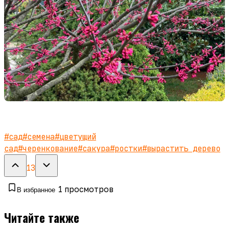
#
сад
#
семена
#
цветущий
сад
#
черенкование
#
сакура
#
ростки
#
вырастить дерево
13
1
просмотров
В избранное
Читайте также