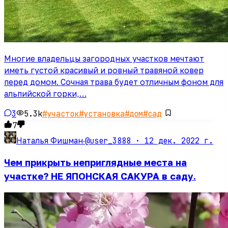
Многие владельцы загородных участков мечтают
иметь густой красивый и ровный травяной ковер
перед домом. Сочная трава будет отличным фоном для
альпийской горки,…
3
5.3k
#
участок
#
установка
#
дом
#
сад
7
@user_3888 ·
12 дек. 2022 г.
Наталья Фишман
·
Чем прикрыть неприглядные места на
участке? НЕ ЯПОНСКАЯ САКУРА в саду.