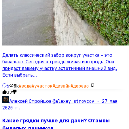
Делать классический забор вокруг участка – это
банально. Сегодня в тренде живая изгородь. Она
придаст вашему участку эстетичный внешний вид.
Если выбрать…
6
8k
#
вода
#
участок
#
дизайн
#
дерево
32
@alexey_stroycov ·
27 мая
Алексей Стройцов
·
2020 г.
Какие грядки лучше для дачи? Отзывы
бывалых дачников