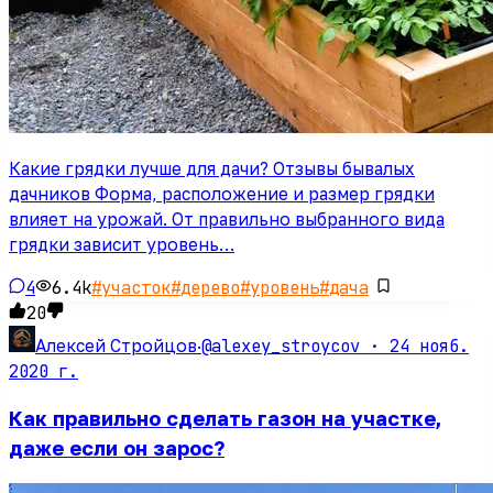
Какие грядки лучше для дачи? Отзывы бывалых
дачников Форма, расположение и размер грядки
влияет на урожай. От правильно выбранного вида
грядки зависит уровень…
4
6.4k
#
участок
#
дерево
#
уровень
#
дача
20
@alexey_stroycov ·
24 нояб.
Алексей Стройцов
·
2020 г.
Как правильно сделать газон на участке,
даже если он зарос?