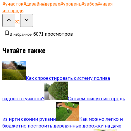
#
участок
#
дизайн
#
дерево
#
уровень
#
забор
#
живая
изгородь
31
6071
просмотров
В избранное
Читайте также
Как спроектировать систему полива
садового участка?
Сажаем живую изгородь
из ирги своими руками
Как можно легко и
бюджетно построить деревянные дорожки на даче