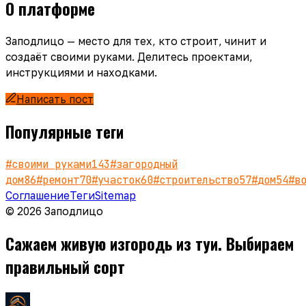
О платформе
Заподлицо — место для тех, кто строит, чинит и
создаёт своими руками. Делитесь проектами,
инструкциями и находками.
Написать пост
Популярные теги
#
своими руками
143
#
загородный
дом
86
#
ремонт
70
#
участок
60
#
строительство
57
#
дом
54
#
в
Соглашение
Теги
Sitemap
© 2026 Заподлицо
Сажаем живую изгородь из туи. Выбираем
правильный сорт