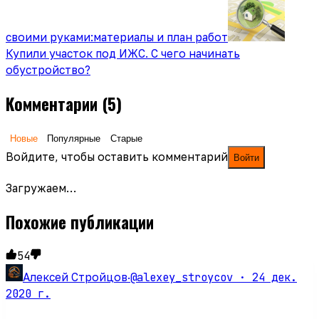
своими руками:материалы и план работ
Купили участок под ИЖС. С чего начинать
обустройство?
Комментарии
(5)
Новые
Популярные
Старые
Войдите, чтобы оставить комментарий
Войти
Загружаем…
Похожие публикации
54
@alexey_stroycov ·
24 дек.
Алексей Стройцов
·
2020 г.