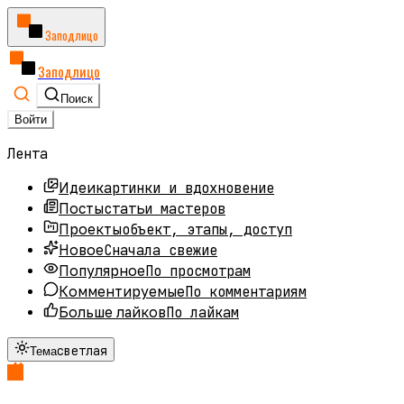
Заподлицо
Заподлицо
Поиск
Войти
Лента
картинки и вдохновение
Идеи
статьи мастеров
Посты
объект, этапы, доступ
Проекты
Сначала свежие
Новое
По просмотрам
Популярное
По комментариям
Комментируемые
По лайкам
Больше лайков
светлая
Тема