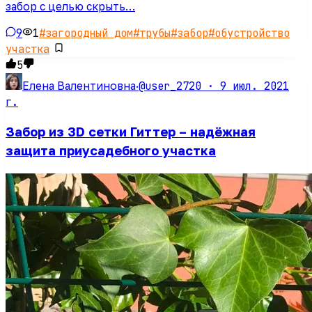
забор с целью скрыть…
9
1
#
загородный дом
#
трубы
#
забор
#
обустройство
участка
5
@user_2720 ·
9 июл. 2021
Елена Валентиновна
·
г.
Забор из 3D сетки Гиттер – надёжная
защита приусадебного участка