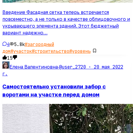
Введение Фасадная сетка теперь встречается
повсеместно, а не только в качестве облицовочного и
укрывающего элемента зданий. Этот бюджетный
вариант надежно…
4
5.8k
#
загородный
дом
#
участок
#
строительство
#
уровень
15
@user_2720 ·
20 мая 2022
Елена Валентиновна
·
г.
Самостоятельно установили забор с
воротами на участке перед домом