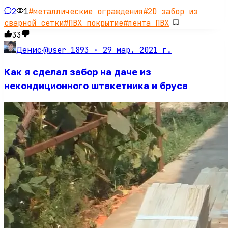
2
1
#
металлические ограждения
#
2D забор из
сварной сетки
#
ПВХ покрытие
#
лента ПВХ
33
@user_1893 ·
29 мар. 2021 г.
Денис
·
Как я сделал забор на даче из
некондиционного штакетника и бруса