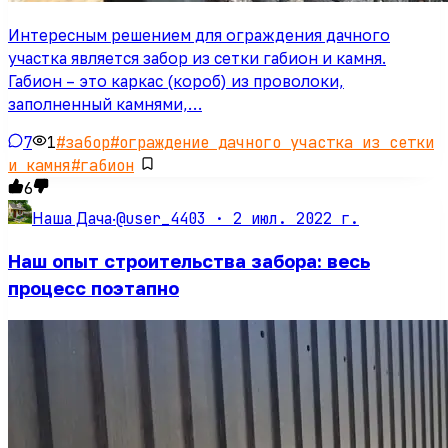
Интересным решением для ограждения дачного
участка является забор из сетки габион и камня.
Габион – это каркас (короб) из проволоки,
заполненный камнями,…
7
1
#
забор
#
ограждение дачного участка из сетки
и камня
#
габион
6
@user_4403 ·
2 июл. 2022 г.
Наша Дача
·
Наш опыт строительства забора: весь
процесс поэтапно