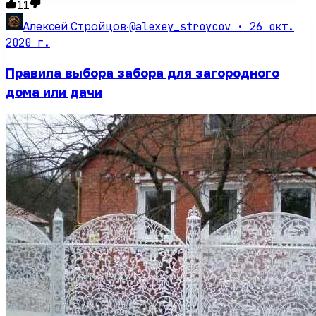
11
@alexey_stroycov ·
26 окт.
Алексей Стройцов
·
2020 г.
Правила выбора забора для загородного
дома или дачи