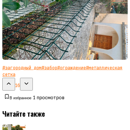
#
загородный дом
#
забор
#
ограждение
#
металлическая
сетка
16
1
просмотров
В избранное
Читайте также