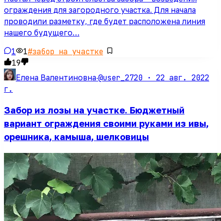
ограждения для загородного участка. Для начала
проводили разметку, где будет расположена линия
нашего будущего…
1
1
#
забор на участке
19
@user_2720 ·
22 авг. 2022
Елена Валентиновна
·
г.
Забор из лозы на участке. Бюджетный
вариант ограждения своими руками из ивы,
орешника, камыша, шелковицы