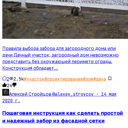
Правила выбора забора для загородного дома или
дачи Дачный участок, загородный дом невозможно
представить без окружающей периметр ограды.
Конструкция обладает…
2
2.5k
#
участок
#
проектирование
#
дом
#
дача
24
@alexey_stroycov ·
14 мая
Алексей Стройцов
·
2020 г.
Пошаговая инструкция как сделать простой
и надежный забор из фасадной сетки