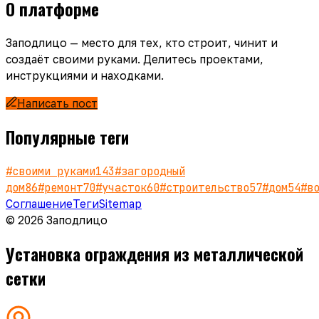
О платформе
Заподлицо — место для тех, кто строит, чинит и
создаёт своими руками. Делитесь проектами,
инструкциями и находками.
Написать пост
Популярные теги
#
своими руками
143
#
загородный
дом
86
#
ремонт
70
#
участок
60
#
строительство
57
#
дом
54
#
в
Соглашение
Теги
Sitemap
© 2026 Заподлицо
Установка ограждения из металлической
сетки