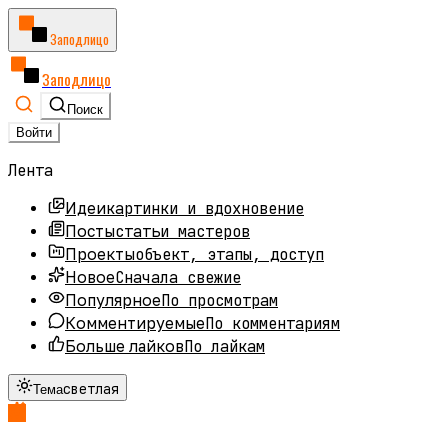
Заподлицо
Заподлицо
Поиск
Войти
Лента
картинки и вдохновение
Идеи
статьи мастеров
Посты
объект, этапы, доступ
Проекты
Сначала свежие
Новое
По просмотрам
Популярное
По комментариям
Комментируемые
По лайкам
Больше лайков
светлая
Тема