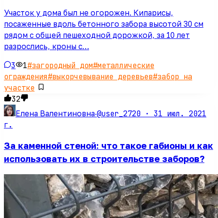
Участок у дома был не огорожен. Кипарисы,
посаженные вдоль бетонного забора высотой 30 см
рядом с общей пешеходной дорожкой, за 10 лет
разрослись, кроны с…
3
1
#
загородный дом
#
металлические
ограждения
#
выкорчевывание деревьев
#
забор на
участке
32
@user_2720 ·
31 июл. 2021
Елена Валентиновна
·
г.
За каменной стеной: что такое габионы и как
использовать их в строительстве заборов?