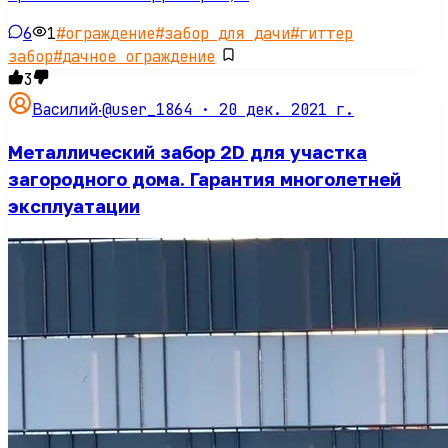
6
1
#
ограждение
#
забор для дачи
#
гиттер
забор
#
дачное ограждение
3
@user_1864 ·
20 дек. 2021 г.
Василий
·
Металлический забор 2D для участка
загородного дома. Гарантия многолетней
эксплуатации