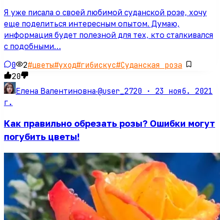
Я уже писала о своей любимой суданской розе, хочу
еще поделиться интересным опытом. Думаю,
информация будет полезной для тех, кто сталкивался
с подобными…
0
2
#
цветы
#
уход
#
гибискус
#
Суданская роза
20
@user_2720 ·
23 нояб. 2021
Елена Валентиновна
·
г.
Как правильно обрезать розы? Ошибки могут
погубить цветы!