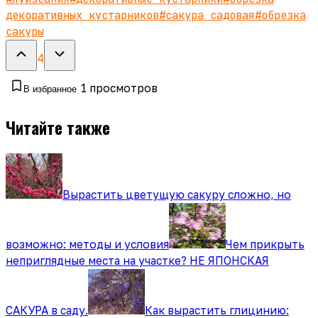
декоративных кустарников
#
сакура садовая
#
обрезка
сакуры
4
1
просмотров
В избранное
Читайте также
Вырастить цветущую сакуру сложно, но
возможно: методы и условия
Чем прикрыть
неприглядные места на участке? НЕ ЯПОНСКАЯ
САКУРА в саду.
Как вырастить глицинию: