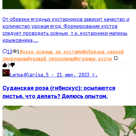
От обрезки ягодных кустарников зависит качество и
количество урожая ягод. Формирование кустов
следует проводить осенью, т.к. кустарники малины,
крыжовника,…
13
1
#
уход осенью за кустами
#
обрезка черной
смородины
#
урожай смородины
#
ягодные кусты
7
@larisa_5 ·
21 июл. 2023 г.
Larisa
·
Суданская роза (гибискус): осыпаются
листья, что делать? Делюсь опытом.