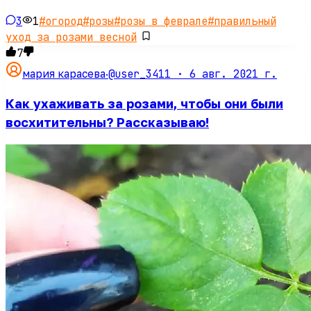
3
1
#
огород
#
розы
#
розы в феврале
#
правильный
уход за розами весной
7
@user_3411 ·
6 авг. 2021 г.
мария карасева
·
Как ухаживать за розами, чтобы они были
восхитительны? Рассказываю!