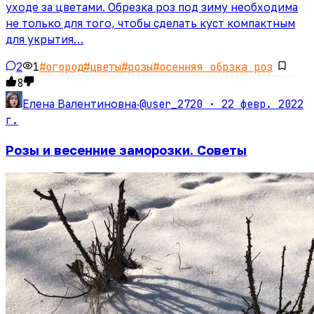
уходе за цветами. Обрезка роз под зиму необходима
не только для того, чтобы сделать куст компактным
для укрытия…
2
1
#
огород
#
цветы
#
розы
#
осенняя обрзка роз
8
@user_2720 ·
22 февр. 2022
Елена Валентиновна
·
г.
Розы и весенние заморозки. Советы