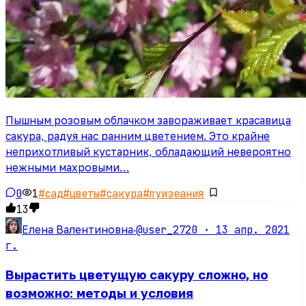
Пышным розовым облачком завораживает красавица
сакура, радуя нас ранним цветением. Это крайне
неприхотливый кустарник, обладающий невероятно
нежными махровыми…
0
1
#
сад
#
цветы
#
сакура
#
луизеания
13
@user_2720 ·
13 апр. 2021
Елена Валентиновна
·
г.
Вырастить цветущую сакуру сложно, но
возможно: методы и условия