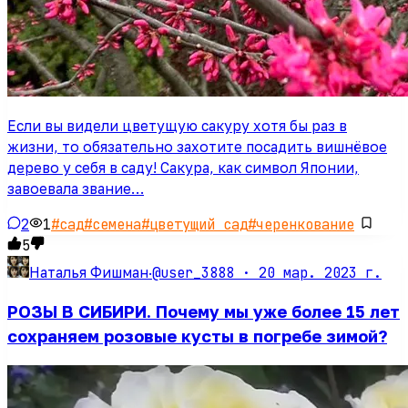
Если вы видели цветущую сакуру хотя бы раз в
жизни, то обязательно захотите посадить вишнёвое
дерево у себя в саду! Сакура, как символ Японии,
завоевала звание…
2
1
#
сад
#
семена
#
цветущий сад
#
черенкование
5
@user_3888 ·
20 мар. 2023 г.
Наталья Фишман
·
РОЗЫ В СИБИРИ. Почему мы уже более 15 лет
сохраняем розовые кусты в погребе зимой?