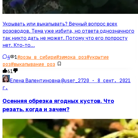
Укрывать или выкапывать? Вечный вопрос всех
розоводов. Тема уже избита, но ответа однозначного
так никто дать не может. Потому что его попросту
нет. Кто-то…
4
1
#
розы в сибири
#
зимока роз
#
укрытие
роз
#
выкапывание роз
61
@user_2720 ·
8 сент. 2021
Елена Валентиновна
·
г.
Осенняя обрезка ягодных кустов. Что
резать, когда и зачем?