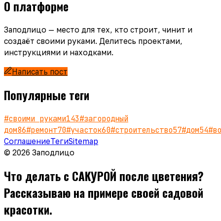
О платформе
Заподлицо — место для тех, кто строит, чинит и
создаёт своими руками. Делитесь проектами,
инструкциями и находками.
Написать пост
Популярные теги
#
своими руками
143
#
загородный
дом
86
#
ремонт
70
#
участок
60
#
строительство
57
#
дом
54
#
в
Соглашение
Теги
Sitemap
© 2026 Заподлицо
Что делать с САКУРОЙ после цветения?
Рассказываю на примере своей садовой
красотки.