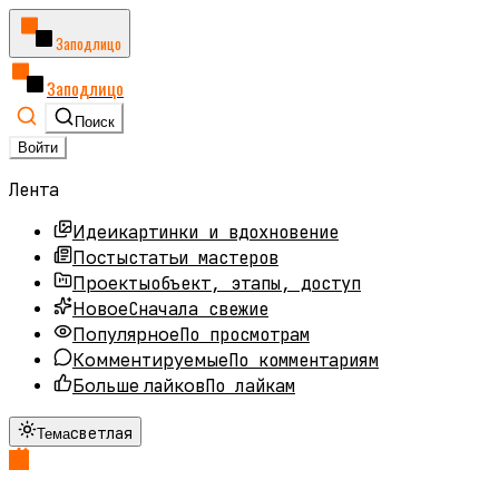
Заподлицо
Заподлицо
Поиск
Войти
Лента
картинки и вдохновение
Идеи
статьи мастеров
Посты
объект, этапы, доступ
Проекты
Сначала свежие
Новое
По просмотрам
Популярное
По комментариям
Комментируемые
По лайкам
Больше лайков
светлая
Тема