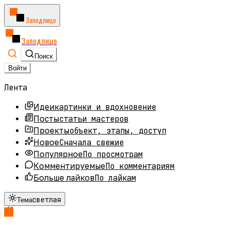
Заподлицо
Заподлицо
Поиск
Войти
Лента
картинки и вдохновение
Идеи
статьи мастеров
Посты
объект, этапы, доступ
Проекты
Сначала свежие
Новое
По просмотрам
Популярное
По комментариям
Комментируемые
По лайкам
Больше лайков
светлая
Тема