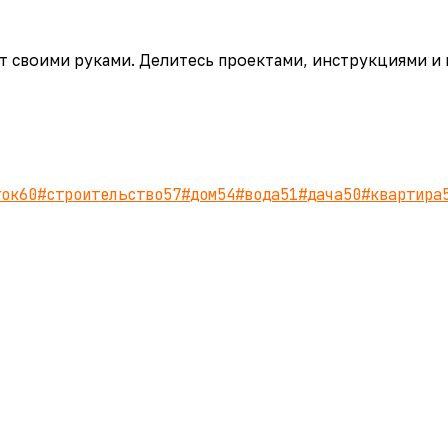
аёт своими руками. Делитесь проектами, инструкциями и
ток
60
#
строительство
57
#
дом
54
#
вода
51
#
дача
50
#
квартира