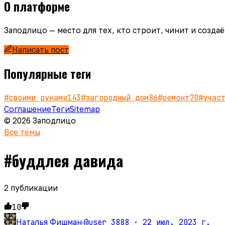
О платформе
Заподлицо — место для тех, кто строит, чинит и созд
Написать пост
Популярные теги
#
своими руками
143
#
загородный дом
86
#
ремонт
70
#
учас
Соглашение
Теги
Sitemap
© 2026 Заподлицо
Все темы
#
буддлея давида
2
публикации
10
@user_3888 ·
22 июл. 2023 г.
Наталья Фишман
·