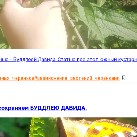
енью - Буддлеей Давида. Статью про этот южный кустарн
еных черенков
#
размножение растений черенками
 сохраняем БУДДЛЕЮ ДАВИДА.