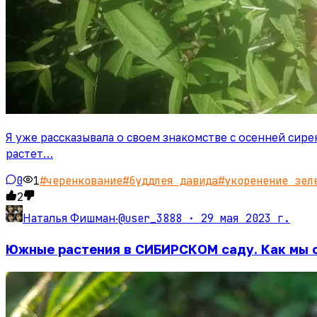
Я уже рассказывала о своем знакомстве с осенней сир
растет…
0
1
#
черенкование
#
буддлея давида
#
укоренение зел
2
@user_3888 ·
29 мая 2023 г.
Наталья Фишман
·
Южные растения в СИБИРСКОМ саду. Как мы