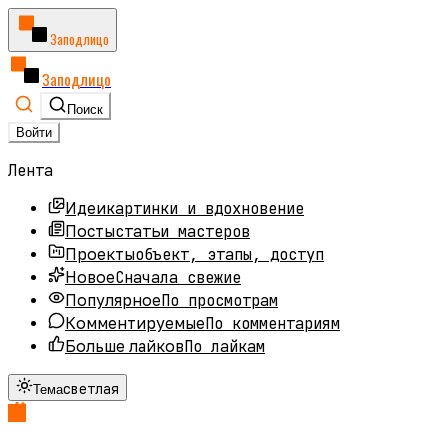
Заподлицо
Заподлицо
Поиск
Войти
Лента
картинки и вдохновение
Идеи
статьи мастеров
Посты
объект, этапы, доступ
Проекты
Сначала свежие
Новое
По просмотрам
Популярное
По комментариям
Комментируемые
По лайкам
Больше лайков
светлая
Тема