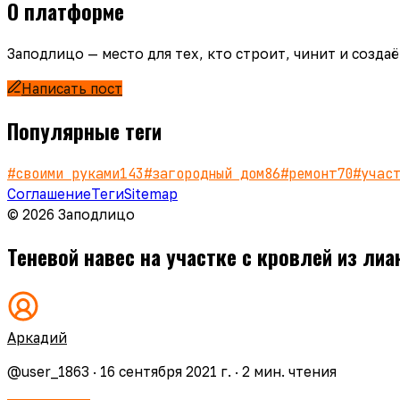
О платформе
Заподлицо — место для тех, кто строит, чинит и созд
Написать пост
Популярные теги
#
своими руками
143
#
загородный дом
86
#
ремонт
70
#
учас
Соглашение
Теги
Sitemap
© 2026 Заподлицо
Теневой навес на участке с кровлей из ли
Аркадий
@
user_1863
·
16 сентября 2021 г.
·
2
мин. чтения