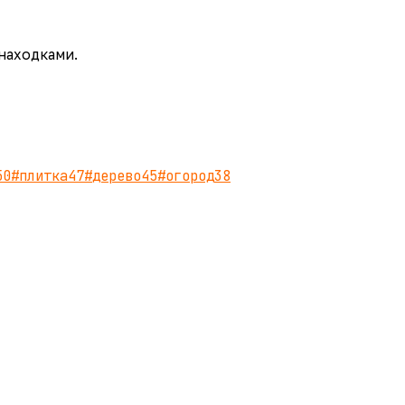
 находками.
50
#
плитка
47
#
дерево
45
#
огород
38