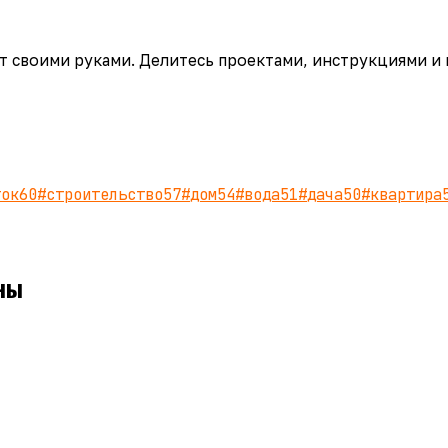
аёт своими руками. Делитесь проектами, инструкциями и
ток
60
#
строительство
57
#
дом
54
#
вода
51
#
дача
50
#
квартира
аны