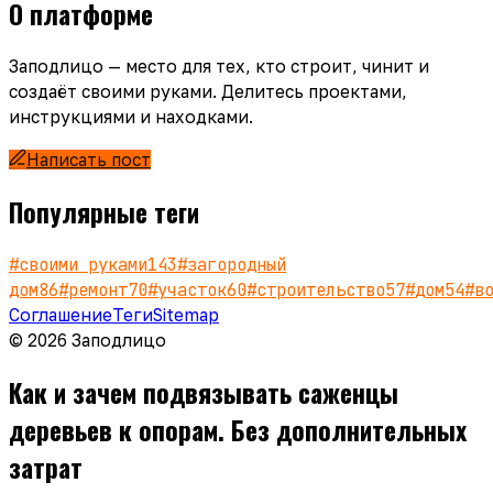
О платформе
Заподлицо — место для тех, кто строит, чинит и
создаёт своими руками. Делитесь проектами,
инструкциями и находками.
Написать пост
Популярные теги
#
своими руками
143
#
загородный
дом
86
#
ремонт
70
#
участок
60
#
строительство
57
#
дом
54
#
в
Соглашение
Теги
Sitemap
© 2026 Заподлицо
Как и зачем подвязывать саженцы
деревьев к опорам. Без дополнительных
затрат