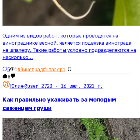
Одним из видов работ, которые проводятся на
винограднике весной, является подвязка винограда
на шпалеру. Такие работы условно подразделяются на
несколько…
5
1
#
Виноград
#
шпалера
8
@user_2723 ·
16 июл. 2021 г.
Юлия
·
Как правильно ухаживать за молодым
саженцем груши