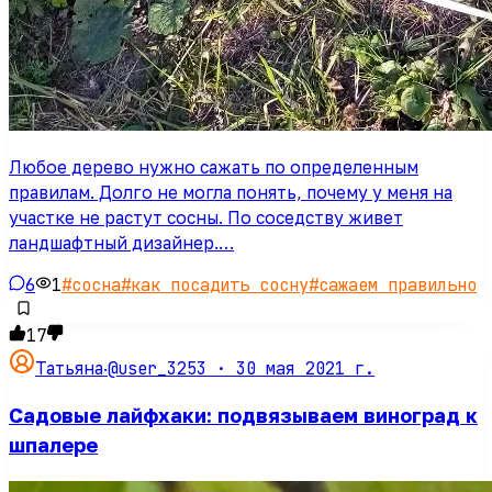
Любое дерево нужно сажать по определенным
правилам. Долго не могла понять, почему у меня на
участке не растут сосны. По соседству живет
ландшафтный дизайнер.…
6
1
#
сосна
#
как посадить сосну
#
сажаем правильно
17
@user_3253 ·
30 мая 2021 г.
Татьяна
·
Садовые лайфхаки: подвязываем виноград к
шпалере