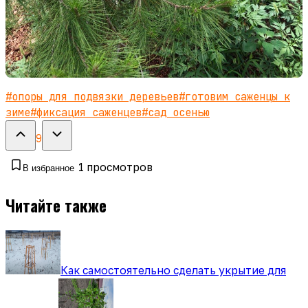
#
опоры для подвязки деревьев
#
готовим саженцы к
зиме
#
фиксация саженцев
#
сад осенью
9
1
просмотров
В избранное
Читайте также
Как самостоятельно сделать укрытие для