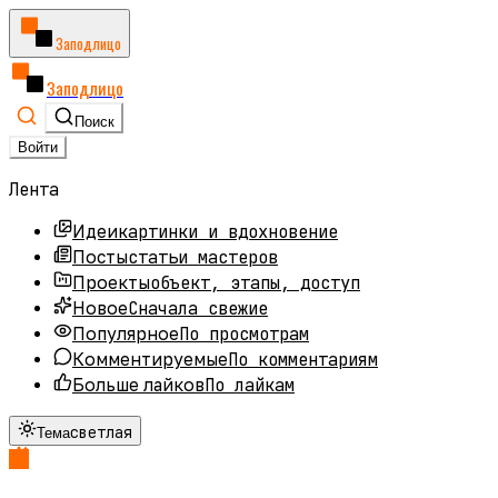
Заподлицо
Заподлицо
Поиск
Войти
Лента
картинки и вдохновение
Идеи
статьи мастеров
Посты
объект, этапы, доступ
Проекты
Сначала свежие
Новое
По просмотрам
Популярное
По комментариям
Комментируемые
По лайкам
Больше лайков
светлая
Тема