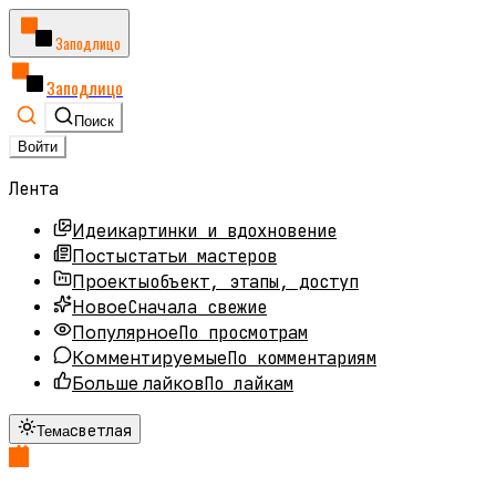
Заподлицо
Заподлицо
Поиск
Войти
Лента
картинки и вдохновение
Идеи
статьи мастеров
Посты
объект, этапы, доступ
Проекты
Сначала свежие
Новое
По просмотрам
Популярное
По комментариям
Комментируемые
По лайкам
Больше лайков
светлая
Тема