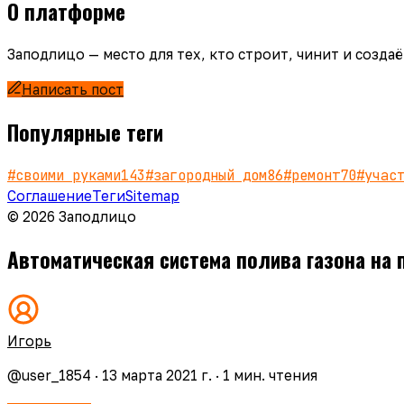
О платформе
Заподлицо — место для тех, кто строит, чинит и созд
Написать пост
Популярные теги
#
своими руками
143
#
загородный дом
86
#
ремонт
70
#
учас
Соглашение
Теги
Sitemap
© 2026 Заподлицо
Автоматическая система полива газона на 
Игорь
@
user_1854
·
13 марта 2021 г.
·
1
мин. чтения