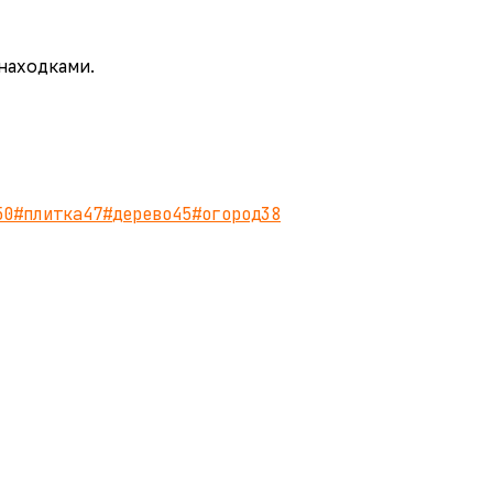
 находками.
50
#
плитка
47
#
дерево
45
#
огород
38