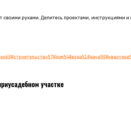
аёт своими руками. Делитесь проектами, инструкциями и
ток
60
#
строительство
57
#
дом
54
#
вода
51
#
дача
50
#
квартира
приусадебном участке