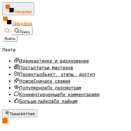
Заподлицо
Заподлицо
Поиск
Войти
Лента
картинки и вдохновение
Идеи
статьи мастеров
Посты
объект, этапы, доступ
Проекты
Сначала свежие
Новое
По просмотрам
Популярное
По комментариям
Комментируемые
По лайкам
Больше лайков
светлая
Тема