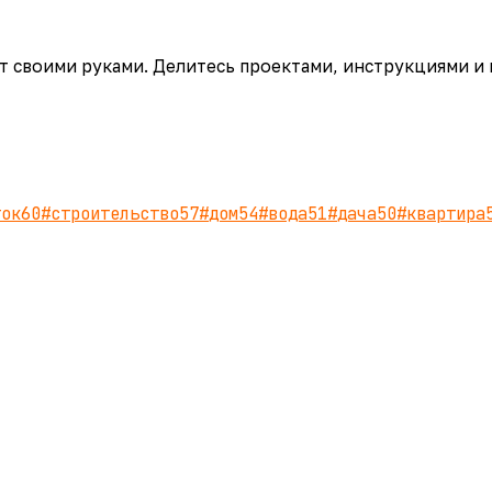
аёт своими руками. Делитесь проектами, инструкциями и
ток
60
#
строительство
57
#
дом
54
#
вода
51
#
дача
50
#
квартира