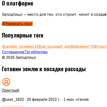
О платформе
Заподлицо — место для тех, кто строит, чинит и созд
Написать пост
Популярные теги
#
своими руками
143
#
загородный дом
86
#
ремонт
70
#
учас
Соглашение
Теги
Sitemap
© 2026 Заподлицо
Готовим землю к посадке рассады
Дмитрий
@
user_1832
·
26 февраля 2022 г.
·
1
мин. чтения