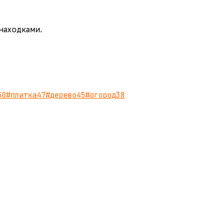
 находками.
50
#
плитка
47
#
дерево
45
#
огород
38