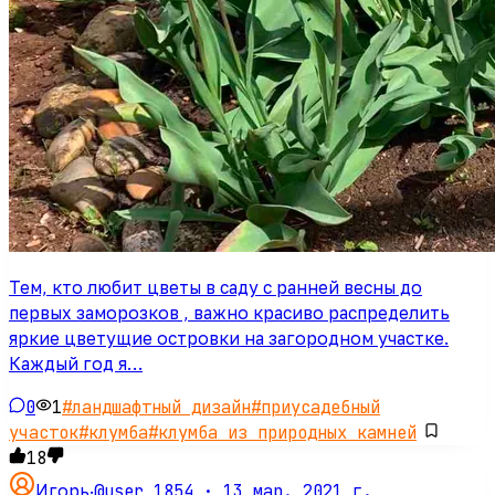
Тем, кто любит цветы в саду с ранней весны до
первых заморозков , важно красиво распределить
яркие цветущие островки на загородном участке.
Каждый год я…
0
1
#
ландшафтный дизайн
#
приусадебный
участок
#
клумба
#
клумба из природных камней
18
@user_1854 ·
13 мар. 2021 г.
Игорь
·