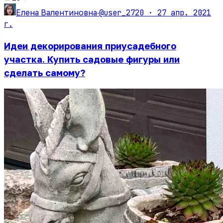
@user_2720 ·
27 апр. 2021
Елена Валентиновна
·
г.
Идеи декорирования приусадебного
участка. Купить садовые фигуры или
сделать самому?