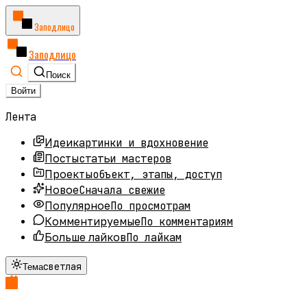
Заподлицо
Заподлицо
Поиск
Войти
Лента
картинки и вдохновение
Идеи
статьи мастеров
Посты
объект, этапы, доступ
Проекты
Сначала свежие
Новое
По просмотрам
Популярное
По комментариям
Комментируемые
По лайкам
Больше лайков
светлая
Тема