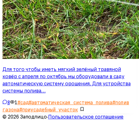
Для того чтобы иметь мягкий зелёный травяной
ковёр с апреля по октябрь мы оборудовали в саду
автоматическую систему орошения. Для устройства
системы полива…
8
1
#
сад
#
автоматическая система полива
#
полив
газона
#
приусадебный участок
© 2026 Заподлицо
·
Пользовательское соглашение