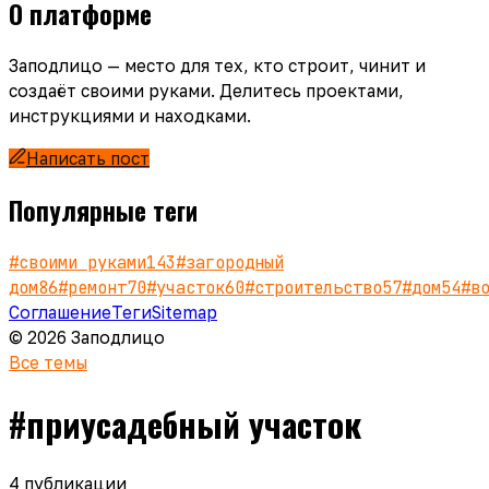
О платформе
Заподлицо — место для тех, кто строит, чинит и
создаёт своими руками. Делитесь проектами,
инструкциями и находками.
Написать пост
Популярные теги
#
своими руками
143
#
загородный
дом
86
#
ремонт
70
#
участок
60
#
строительство
57
#
дом
54
#
в
Соглашение
Теги
Sitemap
© 2026 Заподлицо
Все темы
#
приусадебный участок
4
публикации