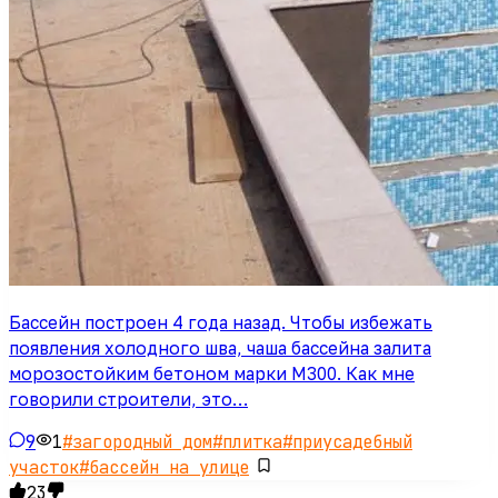
Бассейн построен 4 года назад. Чтобы избежать
появления холодного шва, чаша бассейна залита
морозостойким бетоном марки М300. Как мне
говорили строители, это…
9
1
#
загородный дом
#
плитка
#
приусадебный
участок
#
бассейн на улице
23