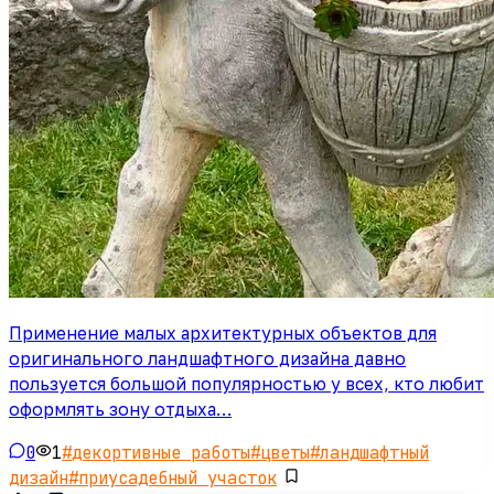
Применение малых архитектурных объектов для
оригинального ландшафтного дизайна давно
пользуется большой популярностью у всех, кто любит
оформлять зону отдыха…
0
1
#
декортивные работы
#
цветы
#
ландшафтный
дизайн
#
приусадебный участок