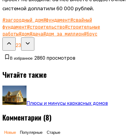
системой доплатили 60 000 рублей.
#
загородный дом
#
фундамент
#
свайный
фундамент
#
строительство
#
строительные
работы
#
дом
#
дача
#
дом за миллион
#
брус
23
2860
просмотров
В избранное
Читайте также
Плюсы и минусы каркасных домов
Комментарии
(8)
Новые
Популярные
Старые