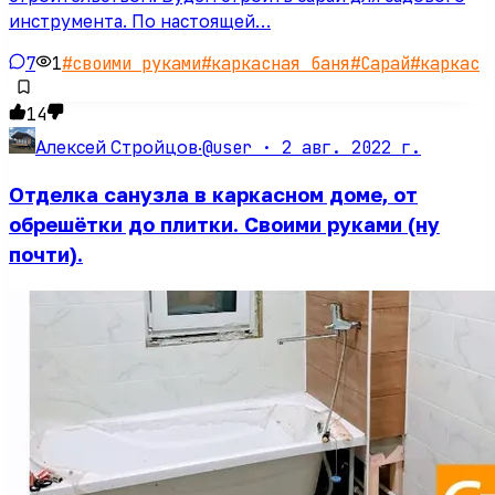
инструмента. По настоящей…
7
1
#
своими руками
#
каркасная баня
#
Сарай
#
каркас
14
@user ·
2 авг. 2022 г.
Алексей Стройцов
·
Отделка санузла в каркасном доме, от
обрешётки до плитки. Своими руками (ну
почти).