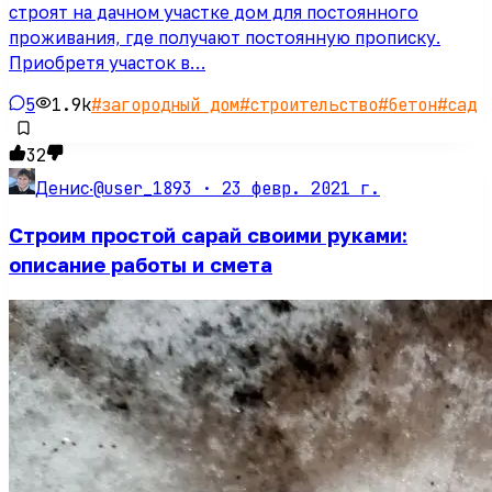
строят на дачном участке дом для постоянного
проживания, где получают постоянную прописку.
Приобретя участок в…
5
1.9k
#
загородный дом
#
строительство
#
бетон
#
сад
32
@user_1893 ·
23 февр. 2021 г.
Денис
·
Строим простой сарай своими руками:
описание работы и смета