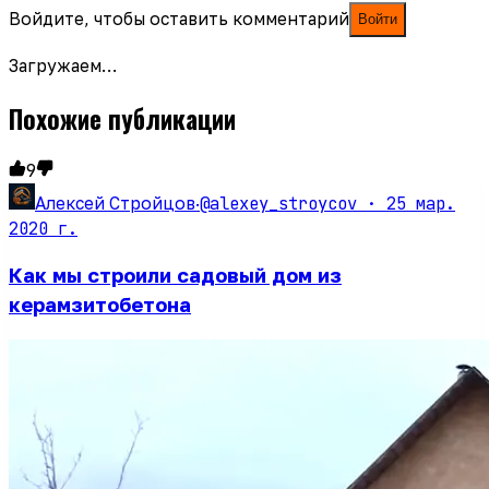
Войдите, чтобы оставить комментарий
Войти
Загружаем…
Похожие публикации
9
@alexey_stroycov ·
25 мар.
Алексей Стройцов
·
2020 г.
Как мы строили садовый дом из
керамзитобетона