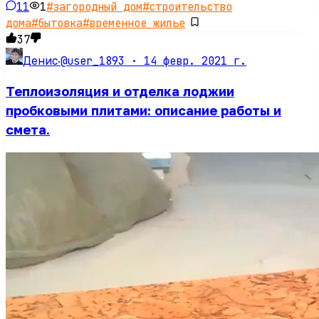
11
1
#
загородный дом
#
строительство
дома
#
бытовка
#
временное жилье
37
@user_1893 ·
14 февр. 2021 г.
Денис
·
Теплоизоляция и отделка лоджии
пробковыми плитами: описание работы и
смета.