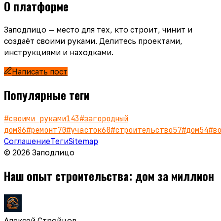
О платформе
Заподлицо — место для тех, кто строит, чинит и
создаёт своими руками. Делитесь проектами,
инструкциями и находками.
Написать пост
Популярные теги
#
своими руками
143
#
загородный
дом
86
#
ремонт
70
#
участок
60
#
строительство
57
#
дом
54
#
в
Соглашение
Теги
Sitemap
© 2026 Заподлицо
Наш опыт строительства: дом за миллион
Алексей Стройцов