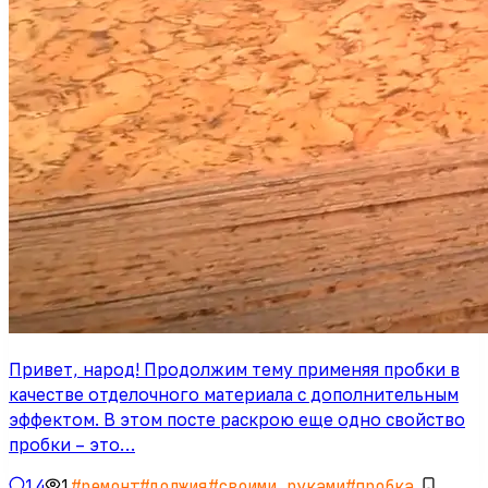
Привет, народ! Продолжим тему применяя пробки в
качестве отделочного материала с дополнительным
эффектом. В этом посте раскрою еще одно свойство
пробки – это…
14
1
#
ремонт
#
лоджия
#
своими руками
#
пробка