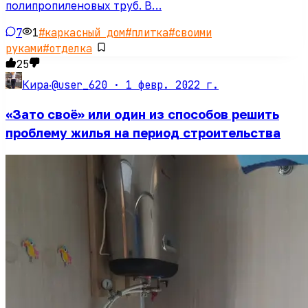
полипропиленовых труб. В…
7
1
#
каркасный дом
#
плитка
#
своими
руками
#
отделка
25
@user_620 ·
1 февр. 2022 г.
Кира
·
«Зато своё» или один из способов решить
проблему жилья на период строительства