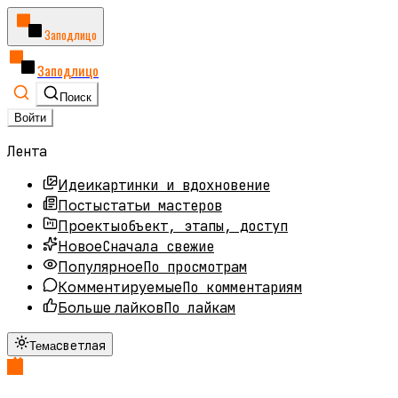
Заподлицо
Заподлицо
Поиск
Войти
Лента
картинки и вдохновение
Идеи
статьи мастеров
Посты
объект, этапы, доступ
Проекты
Сначала свежие
Новое
По просмотрам
Популярное
По комментариям
Комментируемые
По лайкам
Больше лайков
светлая
Тема