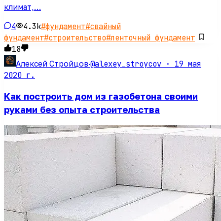
климат,…
4
4.3k
#
фундамент
#
свайный
фундамент
#
строительство
#
ленточный фундамент
18
@alexey_stroycov ·
19 мая
Алексей Стройцов
·
2020 г.
Как построить дом из газобетона своими
руками без опыта строительства