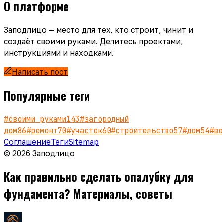
О платформе
Заподлицо — место для тех, кто строит, чинит и
создаёт своими руками. Делитесь проектами,
инструкциями и находками.
Написать пост
Популярные теги
#
своими руками
143
#
загородный
дом
86
#
ремонт
70
#
участок
60
#
строительство
57
#
дом
54
#
в
Соглашение
Теги
Sitemap
© 2026 Заподлицо
Как правильно сделать опалубку для
фундамента? Материалы, советы