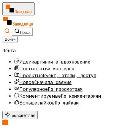
Заподлицо
Заподлицо
Поиск
Войти
Лента
картинки и вдохновение
Идеи
статьи мастеров
Посты
объект, этапы, доступ
Проекты
Сначала свежие
Новое
По просмотрам
Популярное
По комментариям
Комментируемые
По лайкам
Больше лайков
светлая
Тема