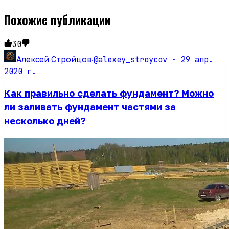
Похожие публикации
30
@alexey_stroycov ·
29 апр.
Алексей Стройцов
·
2020 г.
Как правильно сделать фундамент? Можно
ли заливать фундамент частями за
несколько дней?