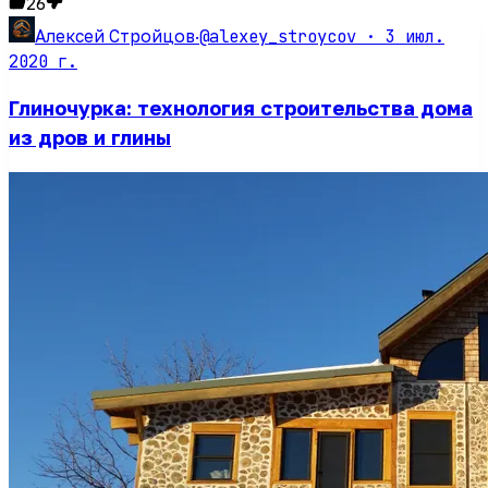
26
@alexey_stroycov ·
3 июл.
Алексей Стройцов
·
2020 г.
Глиночурка: технология строительства дома
из дров и глины