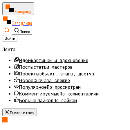
Заподлицо
Заподлицо
Поиск
Войти
Лента
картинки и вдохновение
Идеи
статьи мастеров
Посты
объект, этапы, доступ
Проекты
Сначала свежие
Новое
По просмотрам
Популярное
По комментариям
Комментируемые
По лайкам
Больше лайков
светлая
Тема