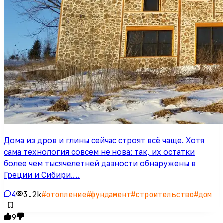
Дома из дров и глины сейчас строят всё чаще. Хотя
сама технология совсем не нова: так, их остатки
более чем тысячелетней давности обнаружены в
Греции и Сибири.…
4
3.2k
#
отопление
#
фундамент
#
строительство
#
дом
9