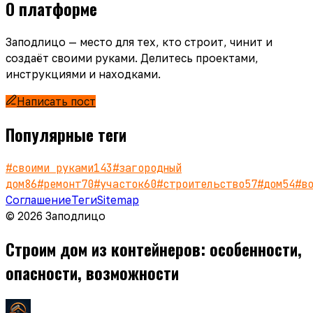
О платформе
Заподлицо — место для тех, кто строит, чинит и
создаёт своими руками. Делитесь проектами,
инструкциями и находками.
Написать пост
Популярные теги
#
своими руками
143
#
загородный
дом
86
#
ремонт
70
#
участок
60
#
строительство
57
#
дом
54
#
в
Соглашение
Теги
Sitemap
© 2026 Заподлицо
Строим дом из контейнеров: особенности,
опасности, возможности