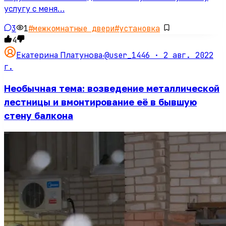
услугу с меня…
3
1
#
межкомнатные двери
#
установка
4
@user_1446 ·
2 авг. 2022
Екатерина Платунова
·
г.
Необычная тема: возведение металлической
лестницы и вмонтирование её в бывшую
стену балкона