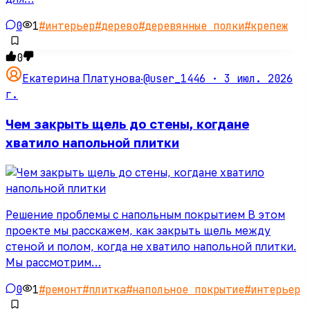
0
1
#
интерьер
#
дерево
#
деревянные полки
#
крепеж
0
@user_1446 ·
3 июл. 2026
Екатерина Платунова
·
г.
Чем закрыть щель до стены, когдане
хватило напольной плитки
Решение проблемы с напольным покрытием В этом
проекте мы расскажем, как закрыть щель между
стеной и полом, когда не хватило напольной плитки.
Мы рассмотрим…
0
1
#
ремонт
#
плитка
#
напольное покрытие
#
интерьер