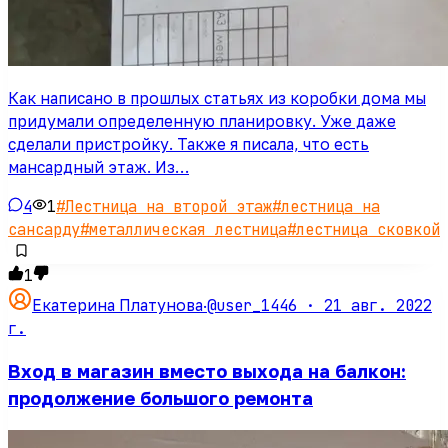
Как написано в прошлых статьях из коробки дома мы
придумали определенную планировку. Уже даже
сделали пристройку. Также я писала, что есть
мансардный этаж. Из…
4
1
#
Лестница на второй этаж
#
лестница на
сансарду
#
металлическая лестница
#
лестница сковкой
1
@user_1446 ·
21 авг. 2022
Екатерина Платунова
·
г.
Вход в магазин вместо выхода на балкон:
продолжение большого ремонта