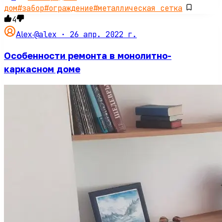
дом
#
забор
#
ограждение
#
металлическая сетка
4
@alex ·
26 апр. 2022 г.
Alex
·
Особенности ремонта в монолитно-
каркасном доме