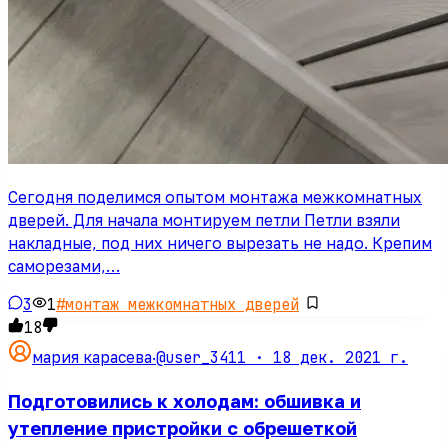
Сегодня поделимся опытом монтажа межкомнатных
дверей. Для начала монтируем петли Петли взяли
накладные, под них ничего вырезать не надо. Крепим
саморезами,…
3
1
#
монтаж межкомнатных дверей
18
@user_3411 ·
18 дек. 2021 г.
мария карасева
·
Подготовились к холодам: обшивка и
утепление пристройки с обрешеткой