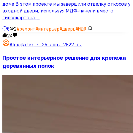
доме В этом проекте мы завершили отделку откосов у
входной двери, используя МДФ-панели вместо
гипсокартона.…
0
2
#
ремонт
#
интерьер
#
дверь
#
МДФ
24
@alex ·
25 апр. 2022 г.
Alex
·
Простое интерьерное решение для крепежа
деревянных полок