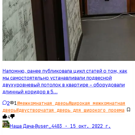
Напомню, ранее публиковала цикл статей о том, как
мы самостоятельно устанавливали подвесной
двухуровневый потолок в квартире – оборудовали
длинный коридор в 5…
2
1
#
межкомнатная дверь
#
широкая межкомнатная
дверь
#
двустворчатая дверь для широкого проема
4
@user_4403 ·
15 окт. 2022 г.
Наша Дача
·