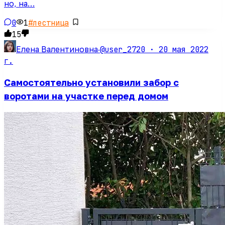
но, на…
0
1
#
лестница
15
@user_2720 ·
20 мая 2022
Елена Валентиновна
·
г.
Самостоятельно установили забор с
воротами на участке перед домом