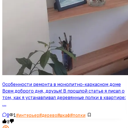
Особенности ремонта в монолитно-каркасном доме
Всем доброго дня, друзья! В прошлой статье я писал о
том, как я устанавливал деревянные полки в квартире:
…
0
1
#
интерьер
#
дерево
#
шкаф
#
полки
8