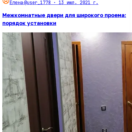
@user_1778 ·
13 июл. 2021 г.
Елена
·
Межкомнатные двери для широкого проема:
порядок установки