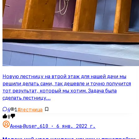
Новую лестницу на втрой этаж для нашей дачи мы
решили делать сами, так дешевле и точно получится
тот результат, который мы хотим. Задача была
сделать лестницу…
4
1
#
лестница
8
@user_610 ·
6 янв. 2022 г.
Анна
·