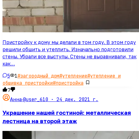
Пристройку к дому мы делали в том году. В этом году
решили обшить и утеплить. Изначально подготовили
стены. Убрали все выступы. Стены не выравнивали, так
как…
5
1
#
загородный дом
#
утепление
#
утепление и
обшивка пристройки
#
пристройка
7
@user_610 ·
24 дек. 2021 г.
Анна
·
Украшение нашей гостиной: металлическая
лестница на второй этаж