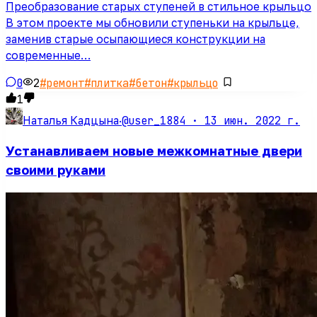
Преобразование старых ступеней в стильное крыльцо
В этом проекте мы обновили ступеньки на крыльце,
заменив старые осыпающиеся конструкции на
современные…
0
2
#
ремонт
#
плитка
#
бетон
#
крыльцо
1
@user_1884 ·
13 июн. 2022 г.
Наталья Кадцына
·
Устанавливаем новые межкомнатные двери
своими руками