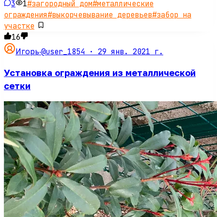
3
1
#
загородный дом
#
металлические
ограждения
#
выкорчевывание деревьев
#
забор на
участке
16
@user_1854 ·
29 янв. 2021 г.
Игорь
·
Установка ограждения из металлической
сетки