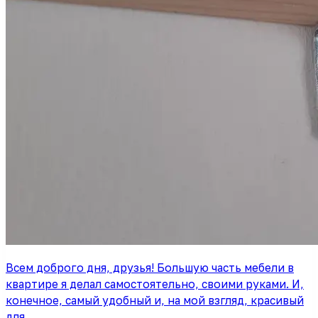
Всем доброго дня, друзья! Большую часть мебели в
квартире я делал самостоятельно, своими руками. И,
конечное, самый удобный и, на мой взгляд, красивый
для…