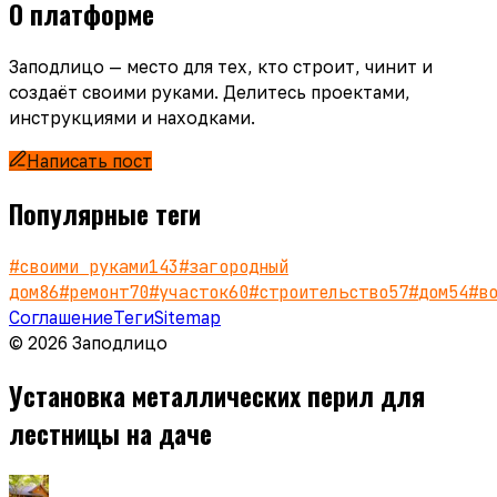
О платформе
Заподлицо — место для тех, кто строит, чинит и
создаёт своими руками. Делитесь проектами,
инструкциями и находками.
Написать пост
Популярные теги
#
своими руками
143
#
загородный
дом
86
#
ремонт
70
#
участок
60
#
строительство
57
#
дом
54
#
в
Соглашение
Теги
Sitemap
© 2026 Заподлицо
Установка металлических перил для
лестницы на даче