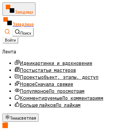
Заподлицо
Заподлицо
Поиск
Войти
Лента
картинки и вдохновение
Идеи
статьи мастеров
Посты
объект, этапы, доступ
Проекты
Сначала свежие
Новое
По просмотрам
Популярное
По комментариям
Комментируемые
По лайкам
Больше лайков
светлая
Тема