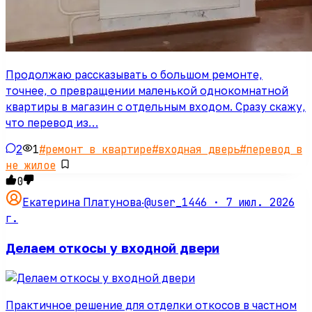
Продолжаю рассказывать о большом ремонте,
точнее, о превращении маленькой однокомнатной
квартиры в магазин с отдельным входом. Сразу скажу,
что перевод из…
2
1
#
ремонт в квартире
#
входная дверь
#
перевод в
не жилое
0
@user_1446 ·
7 июл. 2026
Екатерина Платунова
·
г.
Делаем откосы у входной двери
Практичное решение для отделки откосов в частном