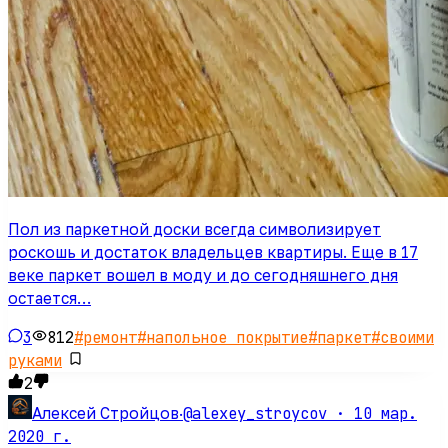
Пол из паркетной доски всегда символизирует
роскошь и достаток владельцев квартиры. Еще в 17
веке паркет вошел в моду и до сегодняшнего дня
остается…
3
812
#
ремонт
#
напольное покрытие
#
паркет
#
своими
руками
2
@alexey_stroycov ·
10 мар.
Алексей Стройцов
·
2020 г.