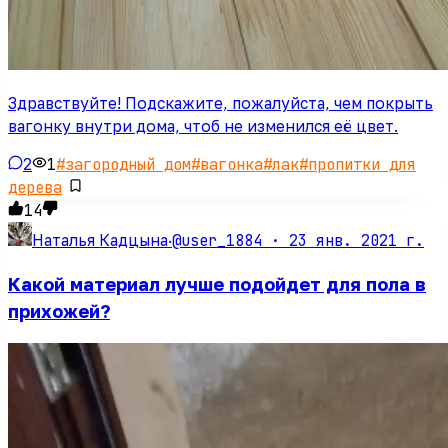
Здравствуйте! Подскажите, пожалуйста, чем покрыть
вагонку внутри дома, чтоб не изменился её цвет.
2
1
#
загородный дом
#
вагонка
#
лак
#
пропитки для
дерева
14
@user_1884 ·
23 янв. 2021 г.
Наталья Кадцына
·
Какой материал лучше подойдет для пола в
прихожей?