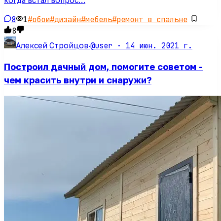
когда встал вопрос…
8
1
#
обои
#
дизайн
#
мебель
#
ремонт в спальне
8
@user ·
14 июн. 2021 г.
Алексей Стройцов
·
Построил дачный дом, помогите советом -
чем красить внутри и снаружи?