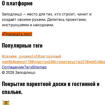
О платформе
Заподлицо — место для тех, кто строит, чинит и
создаёт своими руками. Делитесь проектами,
инструкциями и находками.
Написать пост
Популярные теги
#
своими руками
143
#
загородный
дом
86
#
ремонт
70
#
участок
60
#
строительство
57
#
дом
54
#
в
Соглашение
Теги
Sitemap
© 2026 Заподлицо
Покрытие паркетной доски в гостинной и
спальне.