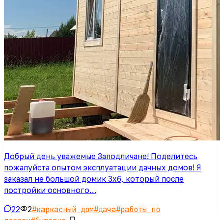
Добрый день уважемые Заподличане! Поделитесь
пожалуйста опытом эксплуатации дачных домов! Я
заказал не большой домик 3х6, который после
постройки основного…
22
2
#
каркасный дом
#
дача
#
работы по