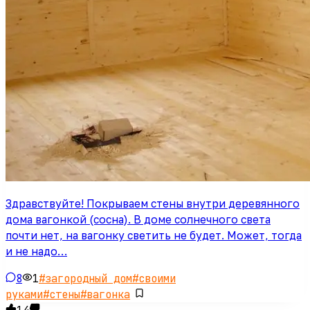
Здравствуйте! Покрываем стены внутри деревянного
дома вагонкой (сосна). В доме солнечного света
почти нет, на вагонку светить не будет. Может, тогда
и не надо…
8
1
#
загородный дом
#
своими
руками
#
стены
#
вагонка