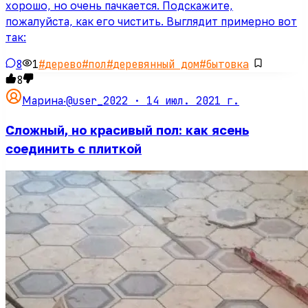
хорошо, но очень пачкается. Подскажите,
пожалуйста, как его чистить. Выглядит примерно вот
так:
8
1
#
дерево
#
пол
#
деревянный дом
#
бытовка
8
@user_2022 ·
14 июл. 2021 г.
Марина
·
Сложный, но красивый пол: как ясень
соединить с плиткой