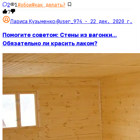
2
1
#
обои
#
как делать?
7
@user_974 ·
22 дек. 2020 г.
Лариса Кузьменко
·
Помогите советом: Стены из вагонки...
Обязательно ли красить лаком?