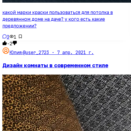
какой марки краски пользоваться для потолка в
деревянном доме на даче? у кого есть какие
предложении?
3
1
-2
@user_2723 ·
7 апр. 2021 г.
Юлия
·
Дизайн комнаты в современном стиле