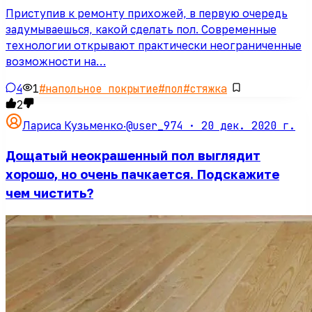
Приступив к ремонту прихожей, в первую очередь
задумываешься, какой сделать пол. Современные
технологии открывают практически неограниченные
возможности на…
4
1
#
напольное покрытие
#
пол
#
стяжка
2
@user_974 ·
20 дек. 2020 г.
Лариса Кузьменко
·
Дощатый неокрашенный пол выглядит
хорошо, но очень пачкается. Подскажите
чем чистить?