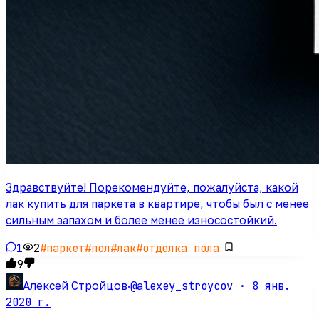
Здравствуйте! Порекомендуйте, пожалуйста, какой
лак купить для паркета в квартире, чтобы был с менее
сильным запахом и более менее износостойкий.
1
2
#
паркет
#
пол
#
лак
#
отделка пола
9
@alexey_stroycov ·
8 янв.
Алексей Стройцов
·
2020 г.