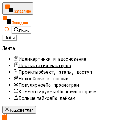
Заподлицо
Заподлицо
Поиск
Войти
Лента
картинки и вдохновение
Идеи
статьи мастеров
Посты
объект, этапы, доступ
Проекты
Сначала свежие
Новое
По просмотрам
Популярное
По комментариям
Комментируемые
По лайкам
Больше лайков
светлая
Тема