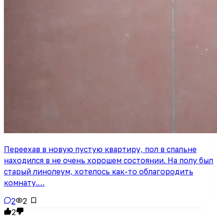
Переехав в новую пустую квартиру, пол в спальне
находился в не очень хорошем состоянии. На полу был
старый линолеум, хотелось как-то облагородить
комнату.…
2
2
2