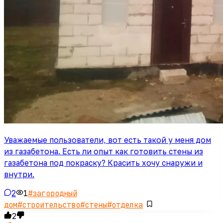
Уважаемые пользователи, вот есть такой у меня дом
из газабетона. Есть ли опыт как готовить стены из
газабетона под покраску? Красить хочу снаружи и
внутри.
2
1
#
загородный
дом
#
строительство
#
стены
#
отделка
2