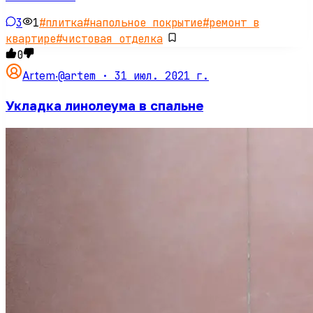
3
1
#
плитка
#
напольное покрытие
#
ремонт в
квартире
#
чистовая отделка
0
@artem ·
31 июл. 2021 г.
Artem
·
Укладка линолеума в спальне