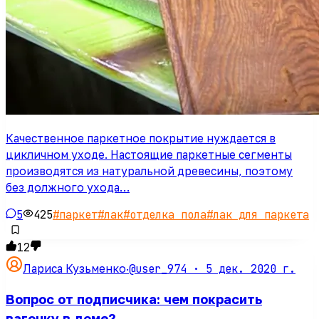
Качественное паркетное покрытие нуждается в
цикличном уходе. Настоящие паркетные сегменты
производятся из натуральной древесины, поэтому
без должного ухода…
5
425
#
паркет
#
лак
#
отделка пола
#
лак для паркета
12
@user_974 ·
5 дек. 2020 г.
Лариса Кузьменко
·
Вопрос от подписчика: чем покрасить
вагонку в доме?