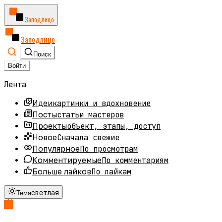
Заподлицо
Заподлицо
Поиск
Войти
Лента
картинки и вдохновение
Идеи
статьи мастеров
Посты
объект, этапы, доступ
Проекты
Сначала свежие
Новое
По просмотрам
Популярное
По комментариям
Комментируемые
По лайкам
Больше лайков
светлая
Тема