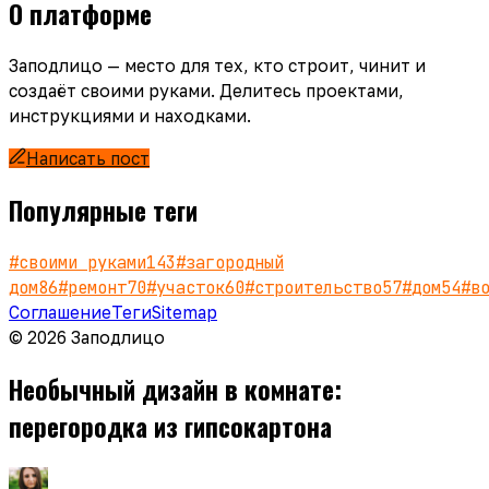
О платформе
Заподлицо — место для тех, кто строит, чинит и
создаёт своими руками. Делитесь проектами,
инструкциями и находками.
Написать пост
Популярные теги
#
своими руками
143
#
загородный
дом
86
#
ремонт
70
#
участок
60
#
строительство
57
#
дом
54
#
в
Соглашение
Теги
Sitemap
© 2026 Заподлицо
Необычный дизайн в комнате:
перегородка из гипсокартона