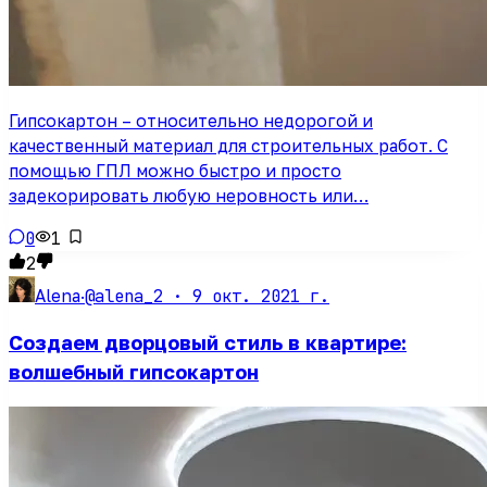
Гипсокартон – относительно недорогой и
качественный материал для строительных работ. С
помощью ГПЛ можно быстро и просто
задекорировать любую неровность или…
0
1
2
@alena_2 ·
9 окт. 2021 г.
Alena
·
Создаем дворцовый стиль в квартире:
волшебный гипсокартон