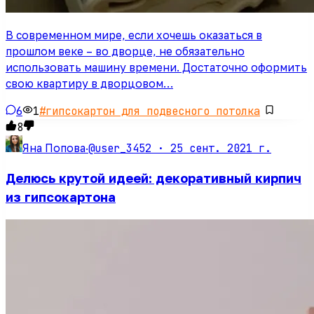
В современном мире, если хочешь оказаться в
прошлом веке – во дворце, не обязательно
использовать машину времени. Достаточно оформить
свою квартиру в дворцовом…
6
1
#
гипсокартон для подвесного потолка
8
@user_3452 ·
25 сент. 2021 г.
Яна Попова
·
Делюсь крутой идеей: декоративный кирпич
из гипсокартона