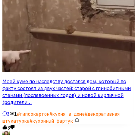
Моей куме по наследству достался дом, который по
факту состоял из двух частей: старой с глинобитными
стенами (послевоенных годов) и новой кирпичной
(родители…
3
1
#
гипсокартон
#
кухня в доме
#
декоративная
штукатурка
#
кухонный фартук
8