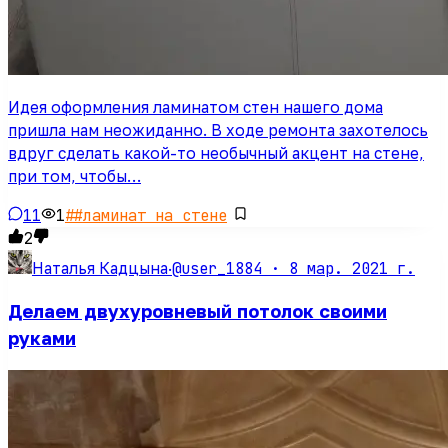
Идея оформления ламинатом стен нашего дома
пришла нам неожиданно. В ходе ремонта захотелось
вдруг сделать какой-то необычный акцент на стене,
при том, чтобы…
11
1
#
#ламинат на стене
2
@user_1884 ·
8 мар. 2021 г.
Наталья Кадцына
·
Делаем двухуровневый потолок своими
руками