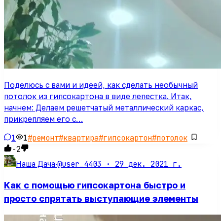
Поделюсь с вами и идеей, как сделать необычный
потолок из гипсокартона в виде лепестка. Итак,
начнем: Делаем решетчатый металлический каркас,
прикрепляем его с…
1
1
#
ремонт
#
квартира
#
гипсокартон
#
потолок
-2
@user_4403 ·
29 дек. 2021 г.
Наша Дача
·
Как с помощью гипсокартона быстро и
просто спрятать выступающие элементы