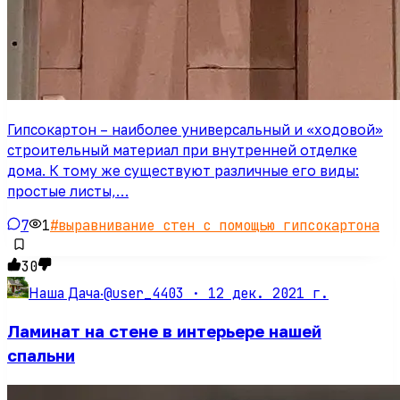
Гипсокартон – наиболее универсальный и «ходовой»
строительный материал при внутренней отделке
дома. К тому же существуют различные его виды:
простые листы,…
7
1
#
выравнивание стен с помощью гипсокартона
30
@user_4403 ·
12 дек. 2021 г.
Наша Дача
·
Ламинат на стене в интерьере нашей
спальни