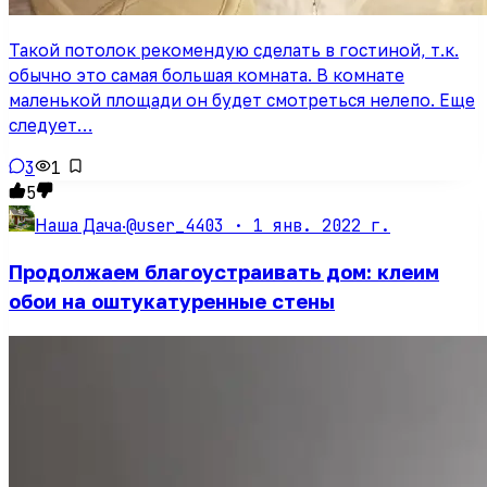
Такой потолок рекомендую сделать в гостиной, т.к.
обычно это самая большая комната. В комнате
маленькой площади он будет смотреться нелепо. Еще
следует…
3
1
5
@user_4403 ·
1 янв. 2022 г.
Наша Дача
·
Продолжаем благоустраивать дом: клеим
обои на оштукатуренные стены