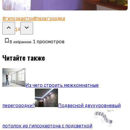
#
гипсокартон
#
перегородки
14
1
просмотров
В избранное
Читайте также
Из чего строить межкомнатные
перегородки?
Подвесной двухуровневый
потолок из гипсокартона с подсветкой