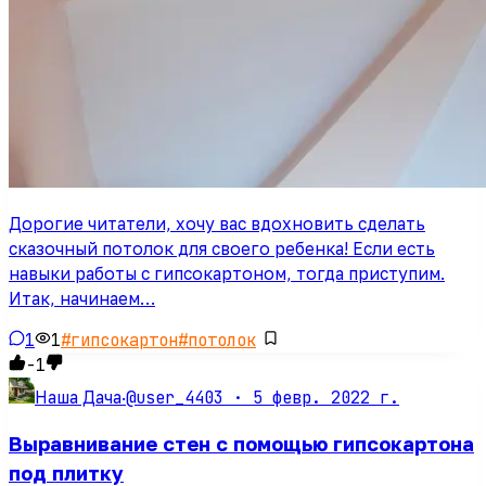
Дорогие читатели, хочу вас вдохновить сделать
сказочный потолок для своего ребенка! Если есть
навыки работы с гипсокартоном, тогда приступим.
Итак, начинаем…
1
1
#
гипсокартон
#
потолок
-1
@user_4403 ·
5 февр. 2022 г.
Наша Дача
·
Выравнивание стен с помощью гипсокартона
под плитку