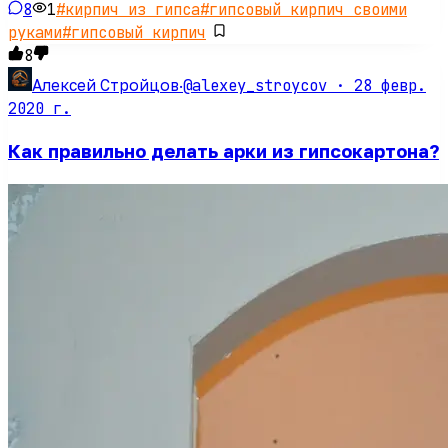
8
1
#
кирпич из гипса
#
гипсовый кирпич своими
руками
#
гипсовый кирпич
8
@alexey_stroycov ·
28 февр.
Алексей Стройцов
·
2020 г.
Как правильно делать арки из гипсокартона?