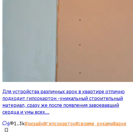
Для устройства различных арок в квартире отлично
подходит гипсокартон -уникальный строительный
материал, сразу же после появления завоевавший
сердца и умы всех…
4
1.3k
#
дизайн
#
гипсокартон
#
своими руками
#
арки