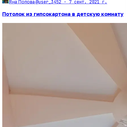
@user_3452 ·
7 сент. 2021 г.
Яна Попова
·
Потолок из гипсокартона в детскую комнату