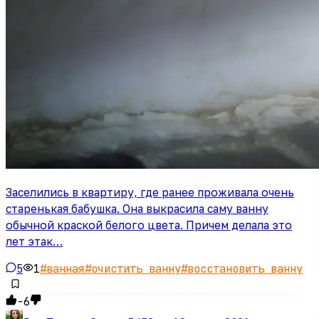
Заселились в квартиру, где ранее проживала очень
старенькая бабушка. Она выкрасила саму ванну
обычной краской белого цвета. Причем делала это
лет этак…
5
1
#
ванная
#
очистить ванну
#
восстановить ванну
-6