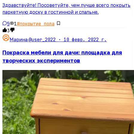
Здравствуйте! Посоветуйте, чем лучше всего покрыть
паркетную доску в гостинной и спальне.
5
1
#
покрытие пола
3
@user_2022 ·
10 февр. 2022 г.
Марина
·
Покраска мебели для дачи: площадка для
творческих экспериментов