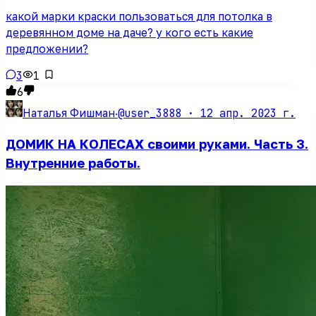
какой марки краски пользоваться для потолка в
деревянном доме на даче? у кого есть какие
предложении?
3
1
6
@user_3888 ·
12 апр. 2023 г.
Наталья Фишман
·
ДОМИК НА КОЛЕСАХ своими руками. Часть 3.
Внутренние работы.