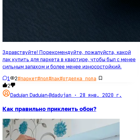
Здравствуйте! Порекомендуйте, пожалуйста, какой
лак купить для паркета в квартире, чтобы был с менее
сильным запахом и более менее износостойкий.
1
2
#
паркет
#
пол
#
лак
#
отделка пола
2
@dadujan ·
28 янв. 2020 г.
Dadujan Dadujan
·
Как правильно приклеить обои?