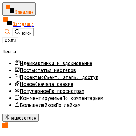
Заподлицо
Заподлицо
Поиск
Войти
Лента
картинки и вдохновение
Идеи
статьи мастеров
Посты
объект, этапы, доступ
Проекты
Сначала свежие
Новое
По просмотрам
Популярное
По комментариям
Комментируемые
По лайкам
Больше лайков
светлая
Тема