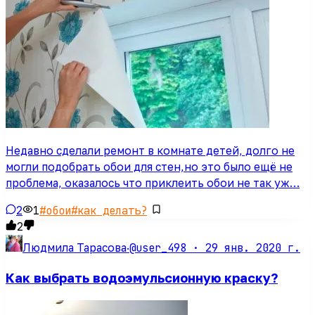
Недавно сделали ремонт в комнате детей, долго не
могли подобрать обои для стен,но это было ещё не
проблема, оказалось что приклеить обои не так уж…
2
1
#
обои
#
как делать?
2
@user_498 ·
29 янв. 2020 г.
Людмила Тарасова
·
Как выбрать водоэмульсионную краску?