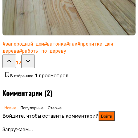
#
загородный дом
#
вагонка
#
лак
#
пропитки для
дерева
#
работы по дереву
12
1
просмотров
В избранное
Комментарии
(2)
Новые
Популярные
Старые
Войдите, чтобы оставить комментарий
Войти
Загружаем…