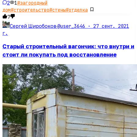
2
1
#
загородный
дом
#
строительство
#
стены
#
отделка
7
@user_3646 ·
27 сент. 2021
Сергей Широбоков
·
г.
Старый строительный вагончик: что внутри и
стоит ли покупать под восстановление