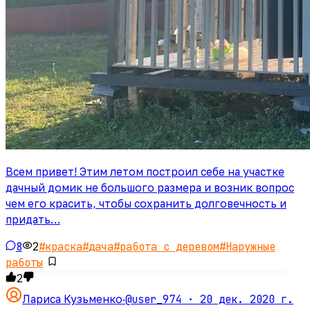
Всем привет! Этим летом построил себе на участке
дачный домик не большого размера и возник вопрос
чем его красить, чтобы сохранить долговечность и
придать…
8
2
#
краска
#
дача
#
работа с деревом
#
Наружные
работы
2
@user_974 ·
20 дек. 2020 г.
Лариса Кузьменко
·