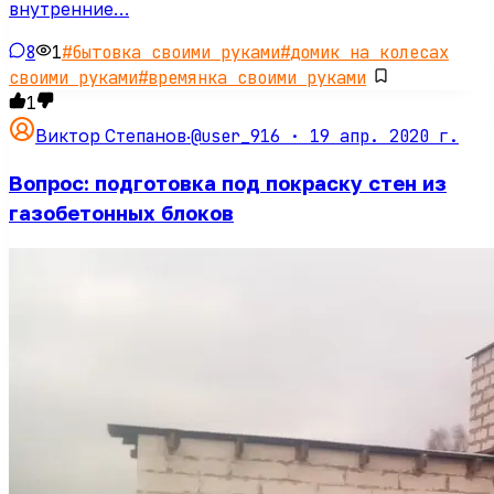
внутренние…
8
1
#
бытовка своими руками
#
домик на колесах
своими руками
#
времянка своими руками
1
@user_916 ·
19 апр. 2020 г.
Виктор Степанов
·
Вопрос: подготовка под покраску стен из
газобетонных блоков