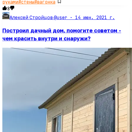
руками
#
стены
#
вагонка
8
@user ·
14 июн. 2021 г.
Алексей Стройцов
·
Построил дачный дом, помогите советом -
чем красить внутри и снаружи?