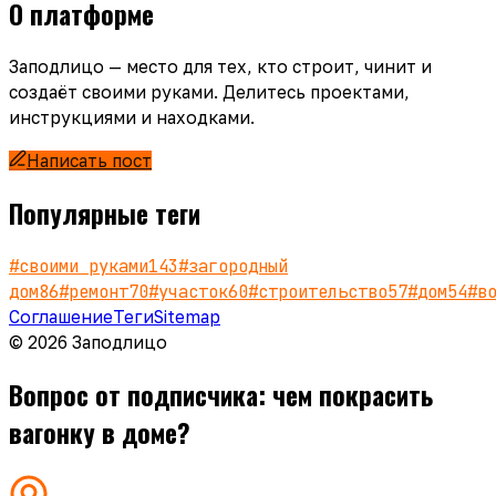
О платформе
Заподлицо — место для тех, кто строит, чинит и
создаёт своими руками. Делитесь проектами,
инструкциями и находками.
Написать пост
Популярные теги
#
своими руками
143
#
загородный
дом
86
#
ремонт
70
#
участок
60
#
строительство
57
#
дом
54
#
в
Соглашение
Теги
Sitemap
© 2026 Заподлицо
Вопрос от подписчика: чем покрасить
вагонку в доме?