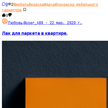
0
2
#
мебель
#
краска
#
дача
#
покраска мебельного
гарнитура
0
@user_488 ·
22 мар. 2020 г.
Любовь
·
Лак для паркета в квартире.