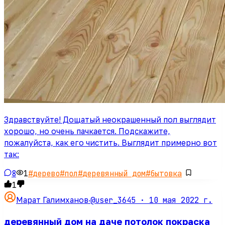
Здравствуйте! Дощатый неокрашенный пол выглядит
хорошо, но очень пачкается. Подскажите,
пожалуйста, как его чистить. Выглядит примерно вот
так:
8
1
#
дерево
#
пол
#
деревянный дом
#
бытовка
1
@user_3645 ·
10 мая 2022 г.
Марат Галимханов
·
деревянный дом на даче потолок покраска