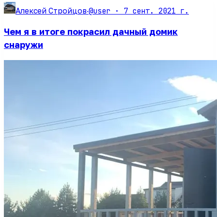
@user ·
7 сент. 2021 г.
Алексей Стройцов
·
Чем я в итоге покрасил дачный домик
снаружи