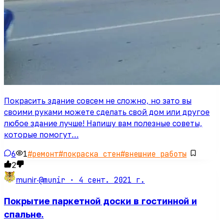
Покрасить здание совсем не сложно, но зато вы
своими руками можете сделать свой дом или другое
любое здание лучше! Напишу вам полезные советы,
которые помогут…
6
1
#
ремонт
#
покраска стен
#
внешние работы
2
@munir ·
4 сент. 2021 г.
munir
·
Покрытие паркетной доски в гостинной и
спальне.