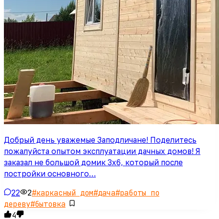
Добрый день уважемые Заподличане! Поделитесь
пожалуйста опытом эксплуатации дачных домов! Я
заказал не большой домик 3х6, который после
постройки основного…
22
2
#
каркасный дом
#
дача
#
работы по
дереву
#
бытовка
4