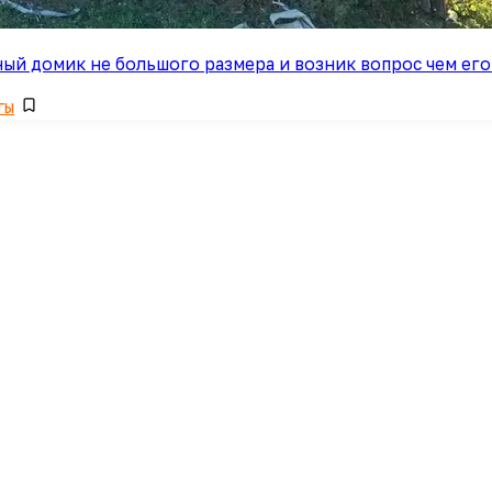
чный домик не большого размера и возник вопрос чем ег
ты