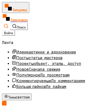
Заподлицо
Заподлицо
Поиск
Войти
Лента
картинки и вдохновение
Идеи
статьи мастеров
Посты
объект, этапы, доступ
Проекты
Сначала свежие
Новое
По просмотрам
Популярное
По комментариям
Комментируемые
По лайкам
Больше лайков
светлая
Тема