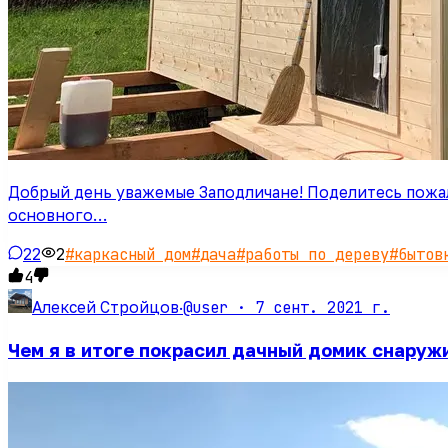
Добрый день уважемые Заподличане! Поделитесь пожал
основного…
22
2
#
каркасный дом
#
дача
#
работы по дереву
#
бытов
4
@user ·
7 сент. 2021 г.
Алексей Стройцов
·
Чем я в итоге покрасил дачный домик снаруж