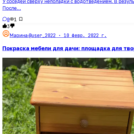
У соседей сверху неполадки с водотведением. В резул
После…
0
1
3
@user_2022 ·
10 февр. 2022 г.
Марина
·
Покраска мебели для дачи: площадка для тв