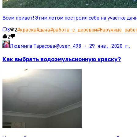
Всем привет! Этим летом построил себе на участке да
8
2
#
краска
#
дача
#
работа с деревом
#
Наружные рабо
2
@user_498 ·
29 янв. 2020 г.
Людмила Тарасова
·
Как выбрать водоэмульсионную краску?