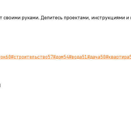
аёт своими руками. Делитесь проектами, инструкциями и
ток
60
#
строительство
57
#
дом
54
#
вода
51
#
дача
50
#
квартира
а