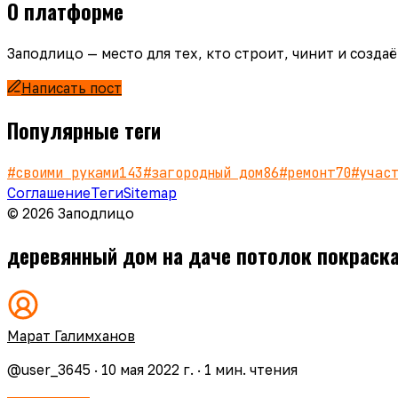
О платформе
Заподлицо — место для тех, кто строит, чинит и созд
Написать пост
Популярные теги
#
своими руками
143
#
загородный дом
86
#
ремонт
70
#
учас
Соглашение
Теги
Sitemap
© 2026 Заподлицо
деревянный дом на даче потолок покраск
Марат Галимханов
@
user_3645
·
10 мая 2022 г.
·
1
мин. чтения