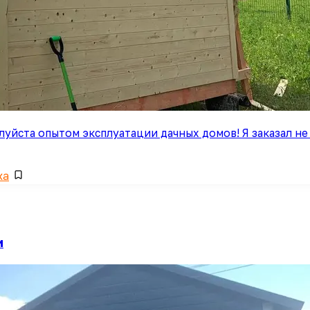
уйста опытом эксплуатации дачных домов! Я заказал не
ка
и