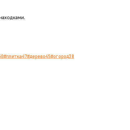
 находками.
50
#
плитка
47
#
дерево
45
#
огород
38