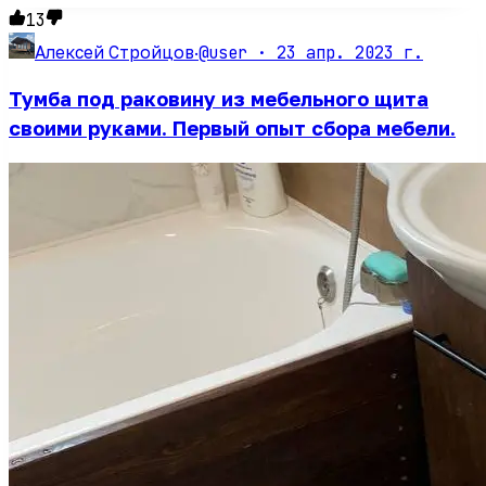
13
@user ·
23 апр. 2023 г.
Алексей Стройцов
·
Тумба под раковину из мебельного щита
своими руками. Первый опыт сбора мебели.