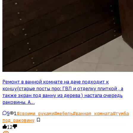
Ремонт в ванной комнате на даче подходит к
концу(старые посты про: ГВЛ и отделку плиткой , а
также экран под ванну из дерева ) настала очередь
раковины. А…
5
1
#
своими руками
#
мебель
#
ванная комната
#
тумба
под раковину
12