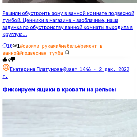
Решили обустроить зону в ванной комнате подвесной
тумбой. Ценники в магазине – заоблачные, наша
задумка по обустройству ванной комнаты выходила в
круглую…
10
1
#
своими руками
#
мебель
#
ремонт в
ванной
#
подвесная тумба
4
@user_1446 ·
2 дек. 2022
Екатерина Платунова
·
г.
Фиксируем ящики в кровати на рельсы