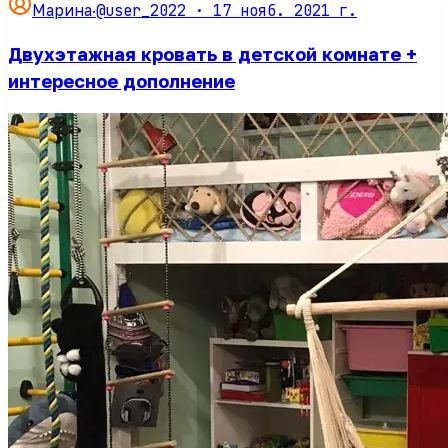
@user_2022 ·
17 нояб. 2021 г.
Марина
·
Двухэтажная кровать в детской комнате +
интересное дополнение