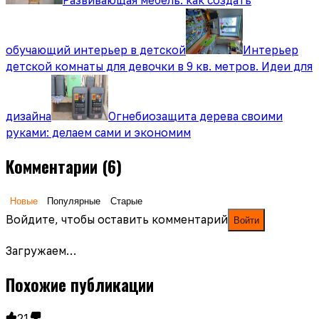
обучающий интерьер в детской
Интерьер
детской комнаты для девочки в 9 кв. метров. Идеи для
дизайна
Огнебиозащита дерева своими
руками: делаем сами и экономим
Комментарии
(6)
Новые
Популярные
Старые
Войдите, чтобы оставить комментарий
Войти
Загружаем…
Похожие публикации
21