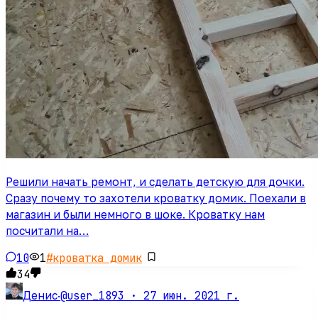
Решили начать ремонт, и сделать детскую для дочки.
Сразу почему то захотели кроватку домик. Поехали в
магазин и были немного в шоке. Кроватку нам
посчитали на…
10
1
#
кроватка домик
34
@user_1893 ·
27 июн. 2021 г.
Денис
·