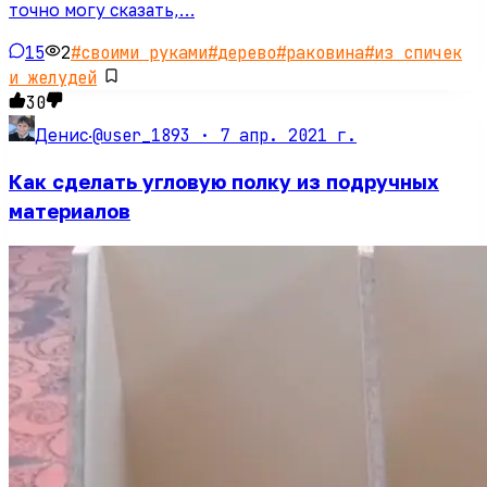
точно могу сказать,…
15
2
#
своими руками
#
дерево
#
раковина
#
из спичек
и желудей
30
@user_1893 ·
7 апр. 2021 г.
Денис
·
Как сделать угловую полку из подручных
материалов