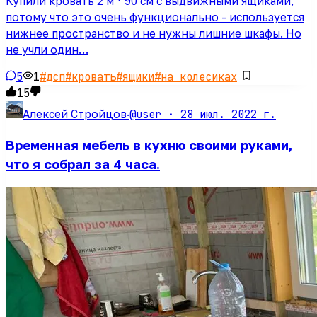
Купили кровать 2 м * 90 см с выдвижными ящиками,
потому что это очень функционально - используется
нижнее пространство и не нужны лишние шкафы. Но
не учли один…
5
1
#
дсп
#
кровать
#
ящики
#
на колесиках
15
@user ·
28 июл. 2022 г.
Алексей Стройцов
·
Временная мебель в кухню своими руками,
что я собрал за 4 часа.