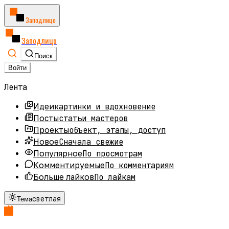
Заподлицо
Заподлицо
Поиск
Войти
Лента
картинки и вдохновение
Идеи
статьи мастеров
Посты
объект, этапы, доступ
Проекты
Сначала свежие
Новое
По просмотрам
Популярное
По комментариям
Комментируемые
По лайкам
Больше лайков
светлая
Тема