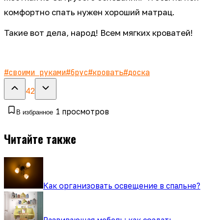
комфортно спать нужен хороший матрац.
Такие вот дела, народ! Всем мягких кроватей!
#
своими руками
#
брус
#
кровать
#
доска
42
1
просмотров
В избранное
Читайте также
Как организовать освещение в спальне?
Развивающая мебель: как создать