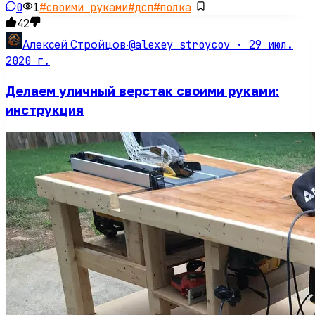
0
1
#
своими руками
#
дсп
#
полка
42
@alexey_stroycov ·
29 июл.
Алексей Стройцов
·
2020 г.
Делаем уличный верстак своими руками:
инструкция