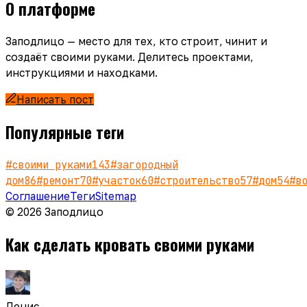
О платформе
Заподлицо — место для тех, кто строит, чинит и
создаёт своими руками. Делитесь проектами,
инструкциями и находками.
Написать пост
Популярные теги
#
своими руками
143
#
загородный
дом
86
#
ремонт
70
#
участок
60
#
строительство
57
#
дом
54
#
в
Соглашение
Теги
Sitemap
© 2026 Заподлицо
Как сделать кровать своими руками
Денис