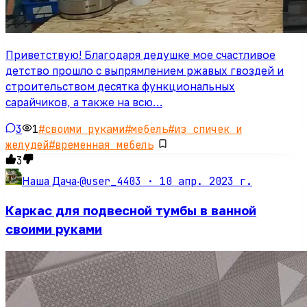
Приветствую! Благодаря дедушке мое счастливое
детство прошло с выпрямлением ржавых гвоздей и
строительством десятка функциональных
сарайчиков, а также на всю…
3
1
#
своими руками
#
мебель
#
из спичек и
желудей
#
временная мебель
3
@user_4403 ·
10 апр. 2023 г.
Наша Дача
·
Каркас для подвесной тумбы в ванной
своими руками