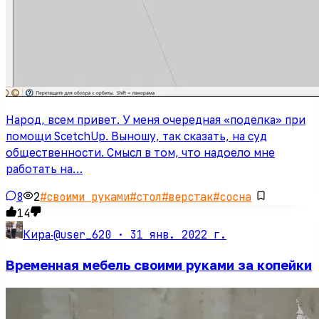
Народ, всем привет. У меня очередная «поделка» при
помощи ScetchUp. Выношу, так сказать, на суд
общественности. Смысл в том, что надоело мне
работать на…
8
2
#
своими руками
#
стол
#
верстак
#
сосна
14
@user_620 ·
31 янв. 2022 г.
Кира
·
Временная мебель своими руками за копейки