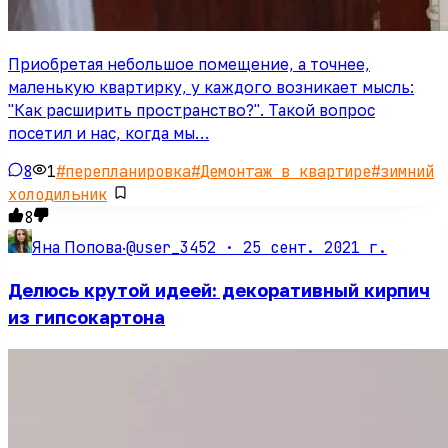
Приобретая небольшое помещение, а точнее,
маленькую квартирку, у каждого возникает мысль:
"Как расширить пространство?". Такой вопрос
посетил и нас, когда мы…
8
1
#
перепланировка
#
Демонтаж в квартире
#
зимний
холодильник
8
@user_3452 ·
25 сент. 2021 г.
Яна Попова
·
Делюсь крутой идеей: декоративный кирпич
из гипсокартона