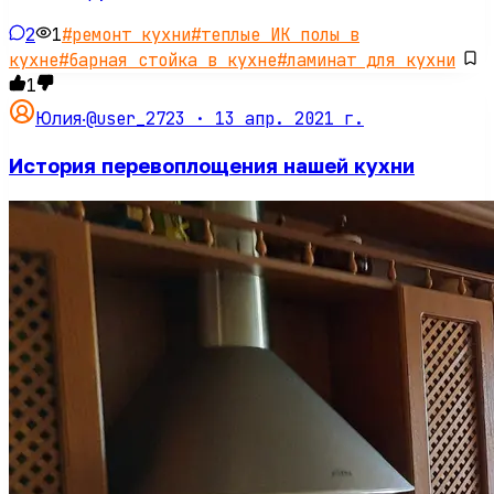
2
1
#
ремонт кухни
#
теплые ИК полы в
кухне
#
барная стойка в кухне
#
ламинат для кухни
1
@user_2723 ·
13 апр. 2021 г.
Юлия
·
История перевоплощения нашей кухни