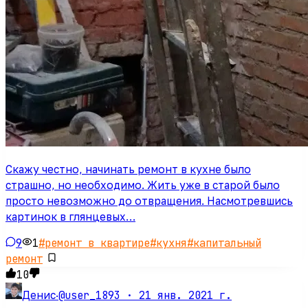
Скажу честно, начинать ремонт в кухне было
страшно, но необходимо. Жить уже в старой было
просто невозможно до отвращения. Насмотревшись
картинок в глянцевых…
9
1
#
ремонт в квартире
#
кухня
#
капитальный
ремонт
10
@user_1893 ·
21 янв. 2021 г.
Денис
·