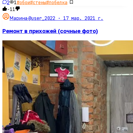
2
1
#
обои
#
стены
#
побелка
-11
@user_2022 ·
17 мар. 2021 г.
Марина
·
Ремонт в прихожей (сочные фото)