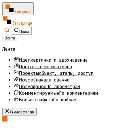
Заподлицо
Заподлицо
Поиск
Войти
Лента
картинки и вдохновение
Идеи
статьи мастеров
Посты
объект, этапы, доступ
Проекты
Сначала свежие
Новое
По просмотрам
Популярное
По комментариям
Комментируемые
По лайкам
Больше лайков
светлая
Тема