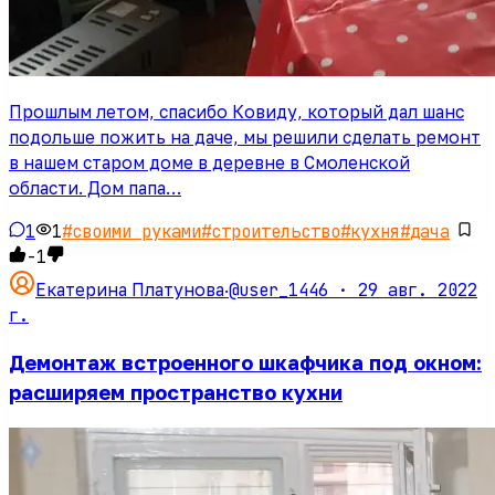
Прошлым летом, спасибо Ковиду, который дал шанс
подольше пожить на даче, мы решили сделать ремонт
в нашем старом доме в деревне в Смоленской
области. Дом папа…
1
1
#
своими руками
#
строительство
#
кухня
#
дача
-1
@user_1446 ·
29 авг. 2022
Екатерина Платунова
·
г.
Демонтаж встроенного шкафчика под окном:
расширяем пространство кухни