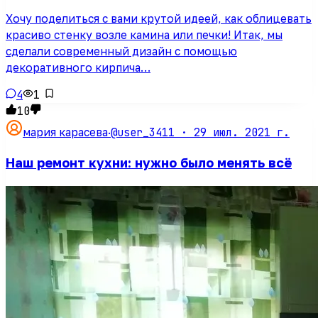
Хочу поделиться с вами крутой идеей, как облицевать
красиво стенку возле камина или печки! Итак, мы
сделали современный дизайн с помощью
декоративного кирпича…
4
1
10
@user_3411 ·
29 июл. 2021 г.
мария карасева
·
Наш ремонт кухни: нужно было менять всё