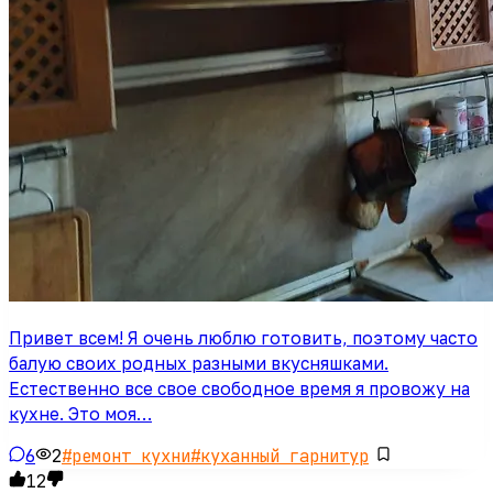
Привет всем! Я очень люблю готовить, поэтому часто
балую своих родных разными вкусняшками.
Естественно все свое свободное время я провожу на
кухне. Это моя…
6
2
#
ремонт кухни
#
куханный гарнитур
12