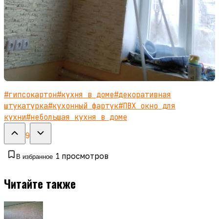
#
гипсокартон
#
кухня в доме
#
декоративная
штукатурка
#
кухонный фартук
#
ПВХ окно для
кухни
#
небольшая кухня в доме
9
1
просмотров
В избранное
Читайте также