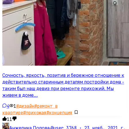
Сочность, яркость, позитив и бережное отношение к
действительно старинным деталям постройки дома -
таким был наш девиз при ремонте прихожий. Мы
живем в доме…
4
1
#
дизайн
#
ремонт в
квартире
#
прихожая
#
концепция
11
@user_3768 ·
23 нояб. 2021 г.
Анжелика Попова
·