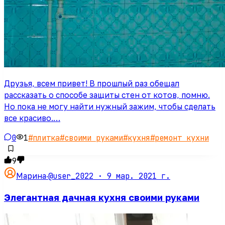
Друзья, всем привет! В прошлый раз обещал
рассказать о способе защиты стен от котов, помню.
Но пока не могу найти нужный зажим, чтобы сделать
все красиво.…
0
1
#
плитка
#
своими руками
#
кухня
#
ремонт кухни
9
@user_2022 ·
9 мар. 2021 г.
Марина
·
Элегантная дачная кухня своими руками