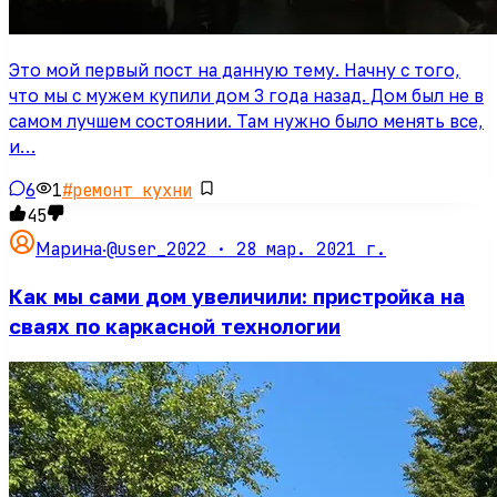
Это мой первый пост на данную тему. Начну с того,
что мы с мужем купили дом 3 года назад. Дом был не в
самом лучшем состоянии. Там нужно было менять все,
и…
6
1
#
ремонт кухни
45
@user_2022 ·
28 мар. 2021 г.
Марина
·
Как мы сами дом увеличили: пристройка на
сваях по каркасной технологии