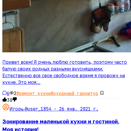
Привет всем! Я очень люблю готовить, поэтому часто
балую своих родных разными вкусняшками.
Естественно все свое свободное время я провожу на
кухне. Это моя…
6
2
#
ремонт кухни
#
куханный гарнитур
30
@user_1854 ·
26 янв. 2021 г.
Игорь
·
Зонирование маленькой кухни и гостиной.
Моя история!