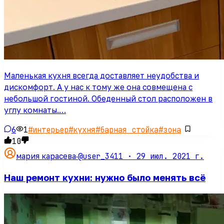
Маленькая кухня всегда доставляет неудобства и
дискомфорт. А у нас к тому же она совмещена с
небольшой гостиной. Обеденный стол расположен в
углу комнаты.…
6
1
#
интерьер
#
кухня
#
барная стойка
#
зона
10
@user_3411 ·
29 июл. 2021 г.
мария карасева
·
Наш ремонт кухни: нужно было менять всё