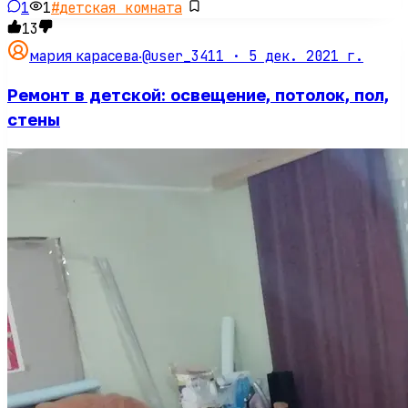
1
1
#
детская комната
13
@user_3411 ·
5 дек. 2021 г.
мария карасева
·
Ремонт в детской: освещение, потолок, пол,
стены