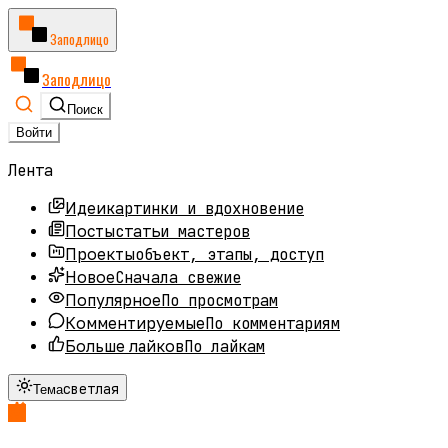
Заподлицо
Заподлицо
Поиск
Войти
Лента
картинки и вдохновение
Идеи
статьи мастеров
Посты
объект, этапы, доступ
Проекты
Сначала свежие
Новое
По просмотрам
Популярное
По комментариям
Комментируемые
По лайкам
Больше лайков
светлая
Тема