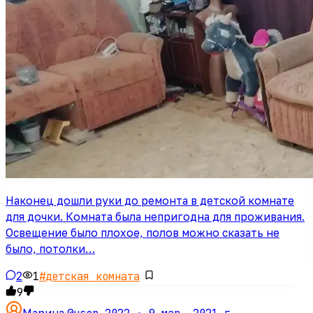
Наконец дошли руки до ремонта в детской комнате
для дочки. Комната была непригодна для проживания.
Освещение было плохое, полов можно сказать не
было, потолки…
2
1
#
детская комната
9
Марина
·