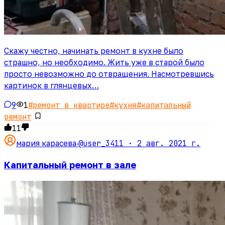
Скажу честно, начинать ремонт в кухне было
страшно, но необходимо. Жить уже в старой было
просто невозможно до отвращения. Насмотревшись
картинок в глянцевых…
9
1
#
ремонт в квартире
#
кухня
#
капитальный
ремонт
11
@user_3411 ·
2 авг. 2021 г.
мария карасева
·
Капитальный ремонт в зале