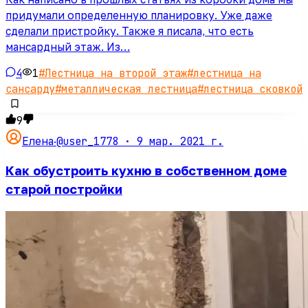
придумали определенную планировку. Уже даже
сделали пристройку. Также я писала, что есть
мансардный этаж. Из…
4
1
#
Лестница на второй этаж
#
лестница на
сансарду
#
металлическая лестница
#
лестница сковкой
9
@user_1778 ·
9 мар. 2021 г.
Елена
·
Как обустроить кухню в собственном доме
старой постройки