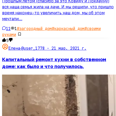
Прошлым летом (спасибо за это Ковиду и Локдауну)
вся наша семья жила на даче. И мы решили, что пришло
время наконец-то увеличить наш дом, мы об этом
мечтали…
11
1
#
загородный дом
#
каркасный дом
#
своими
руками
5
@user_1778 ·
21 мар. 2021 г.
Елена
·
Капитальный ремонт кухни в собственном
доме: как было и что получилось.