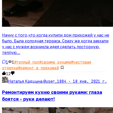
Начну с того,что когда купили дом прихожей у нас не
было. Была холодная терраса. Сразу же когда заехали
у нас с мужем возникла идея сделать прсторную,
теплую…
1
1
#
теплый пол
#
своими руками
#
чистовая
отделка
#
ремонт в прихожей
12
@user_1884 ·
18 янв. 2021 г.
Наталья Кадцына
·
Ремонтируем кухню своими руками: глаза
боятся - руки делают!