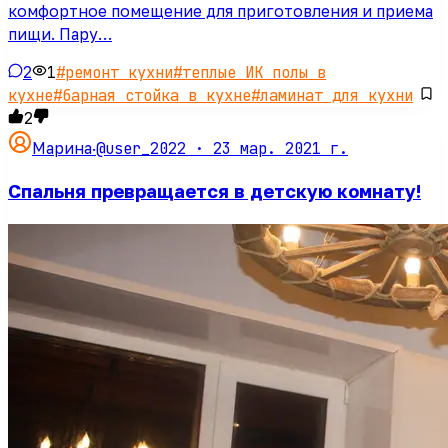
комфортное помещение для приготовления и приема
пищи. Пару…
2
1
#
ремонт кухни
#
теплые ИК полы в
кухне
#
барная стойка в кухне
#
ламинат для кухни
2
@user_2022 ·
23 мар. 2021 г.
Марина
·
Спальня превращается в детскую комнату!