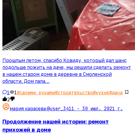
Прошлым летом, спасибо Ковиду, который дал шанс
подольше пожить на даче, мы решили сделать ремонт
в нашем старом доме в деревне в Смоленской
области. Дом папа…
1
1
#
своими руками
#
строительство
#
кухня
#
дача
2
@user_3411 ·
30 июл. 2021 г.
мария карасева
·
Продолжение нашей истории: ремонт
прихожей в доме