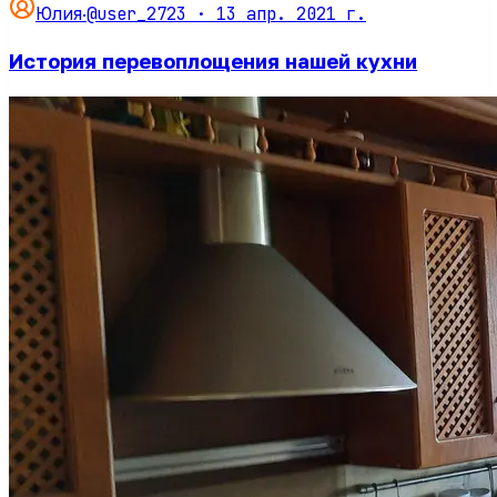
@user_2723 ·
13 апр. 2021 г.
Юлия
·
История перевоплощения нашей кухни