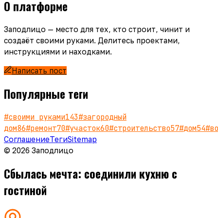
О платформе
Заподлицо — место для тех, кто строит, чинит и
создаёт своими руками. Делитесь проектами,
инструкциями и находками.
Написать пост
Популярные теги
#
своими руками
143
#
загородный
дом
86
#
ремонт
70
#
участок
60
#
строительство
57
#
дом
54
#
в
Соглашение
Теги
Sitemap
© 2026 Заподлицо
Сбылась мечта: соединили кухню с
гостиной