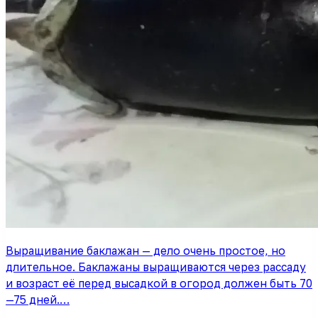
Выращивание баклажан — дело очень простое, но
длительное. Баклажаны выращиваются через рассаду
и возраст её перед высадкой в огород должен быть 70
—75 дней.…