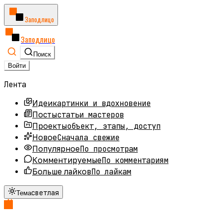
Заподлицо
Заподлицо
Поиск
Войти
Лента
картинки и вдохновение
Идеи
статьи мастеров
Посты
объект, этапы, доступ
Проекты
Сначала свежие
Новое
По просмотрам
Популярное
По комментариям
Комментируемые
По лайкам
Больше лайков
светлая
Тема