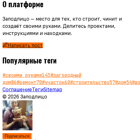
О платформе
Заподлицо — место для тех, кто строит, чинит и
создаёт своими руками. Делитесь проектами,
инструкциями и находками.
Написать пост
Популярные теги
#
своими руками
143
#
загородный
дом
86
#
ремонт
70
#
участок
60
#
строительство
57
#
дом
54
#
в
Соглашение
Теги
Sitemap
© 2026 Заподлицо
Подписаться