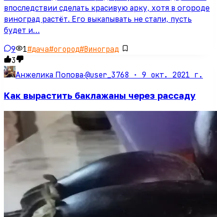
впоследствии сделать красивую арку, хотя в огороде
виноград растёт. Его выкапывать не стали, пусть
будет и…
9
1
#
дача
#
огород
#
Виноград
3
@user_3768 ·
9 окт. 2021 г.
Анжелика Попова
·
Как вырастить баклажаны через рассаду