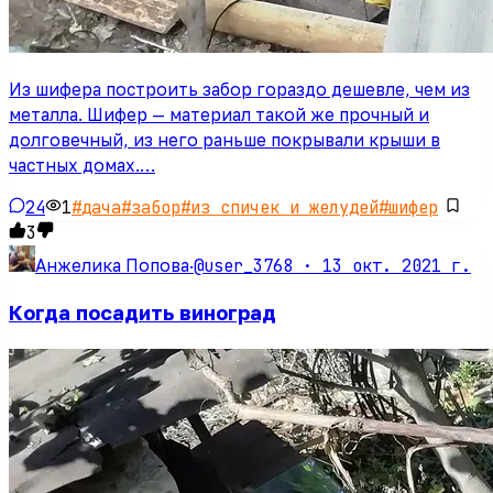
Из шифера построить забор гораздо дешевле, чем из
металла. Шифер — материал такой же прочный и
долговечный, из него раньше покрывали крыши в
частных домах.…
24
1
#
дача
#
забор
#
из спичек и желудей
#
шифер
3
@user_3768 ·
13 окт. 2021 г.
Анжелика Попова
·
Когда посадить виноград