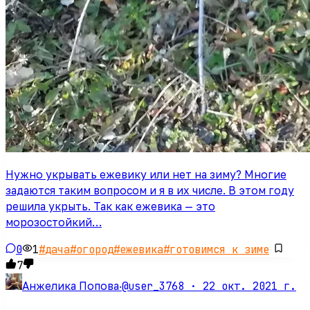
Нужно укрывать ежевику или нет на зиму? Многие
задаются таким вопросом и я в их числе. В этом году
решила укрыть. Так как ежевика — это
морозостойкий…
0
1
#
дача
#
огород
#
ежевика
#
готовимся к зиме
7
@user_3768 ·
22 окт. 2021 г.
Анжелика Попова
·