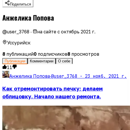
Поделиться
Анжелика Попова
@
user_3768
·
на сайте с
октябрь 2021 г.
Уссурийск
8
публикаций
0
подписчиков
8
просмотров
Публикации
Комментарии
О себе
11
@user_3768 ·
23 нояб. 2021 г.
Анжелика Попова
·
Как отремонтировать печку: делаем
облицовку. Начало нашего ремонта.