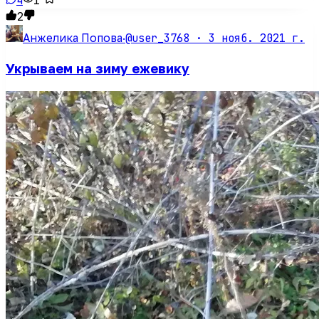
4
1
2
@user_3768 ·
3 нояб. 2021 г.
Анжелика Попова
·
Укрываем на зиму ежевику