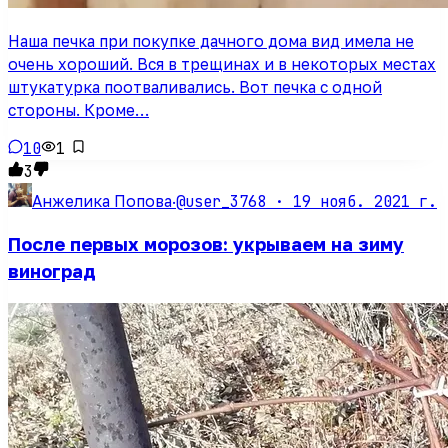
Наша печка при покупке дачного дома вид имела не
очень хороший. Вся в трещинах и в некоторых местах
штукатурка поотваливались. Вот печка с одной
стороны. Кроме…
10
1
3
@user_3768 ·
19 нояб. 2021 г.
Анжелика Попова
·
После первых морозов: укрываем на зиму
виноград