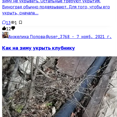
зиму не укрывать. Остальные требуют укрытия.
Виноград обычно подвязывают. Для того, чтобы его
укрыть, сначала…
13
1
12
@user_3768 ·
7 нояб. 2021 г.
Анжелика Попова
·
Как на зиму укрыть клубнику