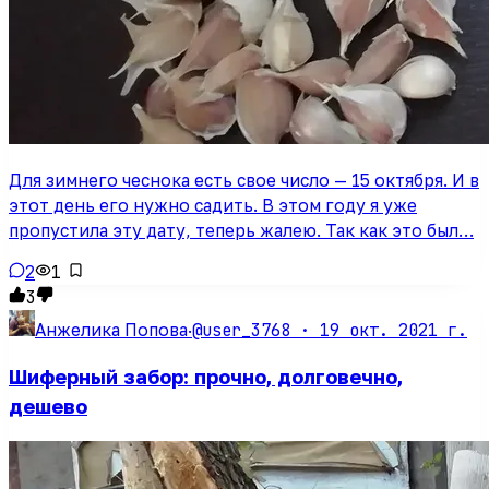
Для зимнего чеснока есть свое число — 15 октября. И в
этот день его нужно садить. В этом году я уже
пропустила эту дату, теперь жалею. Так как это был…
2
1
3
@user_3768 ·
19 окт. 2021 г.
Анжелика Попова
·
Шиферный забор: прочно, долговечно,
дешево