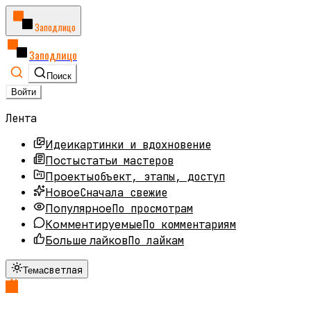
Заподлицо
Заподлицо
Поиск
Войти
Лента
картинки и вдохновение
Идеи
статьи мастеров
Посты
объект, этапы, доступ
Проекты
Сначала свежие
Новое
По просмотрам
Популярное
По комментариям
Комментируемые
По лайкам
Больше лайков
светлая
Тема