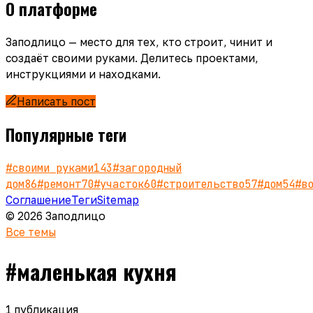
О платформе
Заподлицо — место для тех, кто строит, чинит и
создаёт своими руками. Делитесь проектами,
инструкциями и находками.
Написать пост
Популярные теги
#
своими руками
143
#
загородный
дом
86
#
ремонт
70
#
участок
60
#
строительство
57
#
дом
54
#
в
Соглашение
Теги
Sitemap
© 2026 Заподлицо
Все темы
#
маленькая кухня
1
публикация