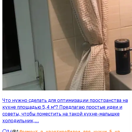
Что нужно сделать для оптимизации пространства на
кухне площадью 5,4 м²? Предлагаю простые идеи и
советы, чтобы поместить на такой кухне-малышке
холодильник,…
34
1
#
ремонт в квартире
#
идеи для кухни 5 кв