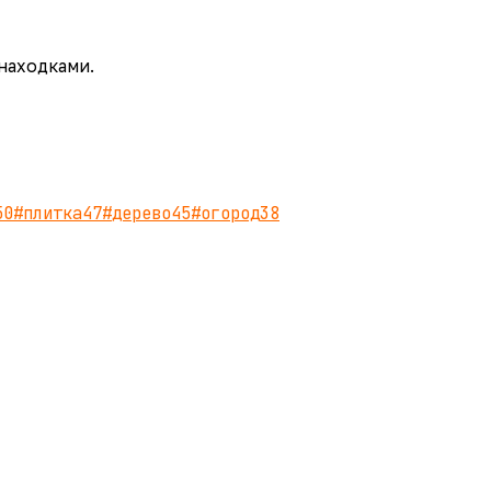
 находками.
50
#
плитка
47
#
дерево
45
#
огород
38