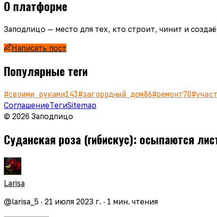
О платформе
Заподлицо — место для тех, кто строит, чинит и созд
Написать пост
Популярные теги
#
своими руками
143
#
загородный дом
86
#
ремонт
70
#
учас
Соглашение
Теги
Sitemap
© 2026 Заподлицо
Суданская роза (гибискус): осыпаются лис
Larisa
@
larisa_5
·
21 июля 2023 г.
·
1
мин. чтения